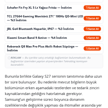
Schafer Fit Fry XL 5 Lt Yağsız Fritöz — İndirim
Satın Al
TCL 27G64 Gaming Monitörü 27\" 180Hz QD-Mini LED
Satın Al
— %3 İndirim
JBL Go4 Bluetooth Hoparlör, IP67 — %3 İndirim
Satın Al
Xiaomi Smart Band 9 Active — %4 İndirim
Satın Al
Roborock Q8 Max Pro Plus Akıllı Robot Süpürge —
Satın Al
İndirim
REKLAM
— Bu içerikte satış ortaklığı bağlantıları bulunmaktadır. Bu
bağlantılar üzerinden yapılan alışverişlerden Teknoblog komisyon
kazanabilir.
Bununla birlikte Galaxy S27 serisinin tanıtımına daha uzun
bir süre bulunuyor. Bu nedenle mevcut bilgilerin büyük
bölümünün erken aşamadaki testlerden ve tedarik zinciri
kaynaklarından geldiğini hatırlatmak gerekiyor.
Samsung’un geliştirme süreci boyunca donanım
özelliklerinde değişiklik yapması da ihtimaller arasında yer