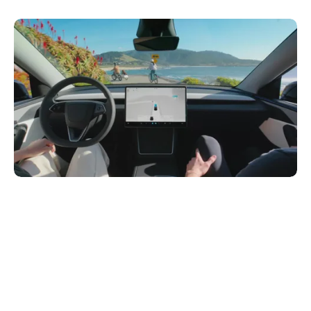
Haberleri Kaçırma!
Teknoblog'u Google Arama'da
tercihli kaynağın yap ve En Çok
Okunan Haberler'de bizi daha sık
gör.