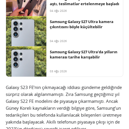
aştı, teslimatlar ertelenmeye başladı
04 Ağu 2026
Samsung Galaxy S27 Ultra kamera
çıkıntısını böyle küçültebilir
04 Ağu 2026
Samsung Galaxy S27 Ultra’da yılların
kamerası tarihe karışabilir
03 Ağu 2026
Galaxy S23 FE’nin çıkmayacağı iddiası gündeme geldiğinde
sürpriz olarak algılanmamıştı. Zira Samsung geçtiğimiz yıl
Galaxy S22 FE modelini de piyasaya çıkarmamıştı. Ancak
Güney Koreli kaynakların verdiği bilgiye göre, Samsung’un
tedarikçileri bu telefonda kullanılacak bileşenleri üretmeye
yakında başlayacak. Akıllı telefonun piyasaya çıkışı için de
2023’ün dördüncü çeyreği işaret ediliyor.