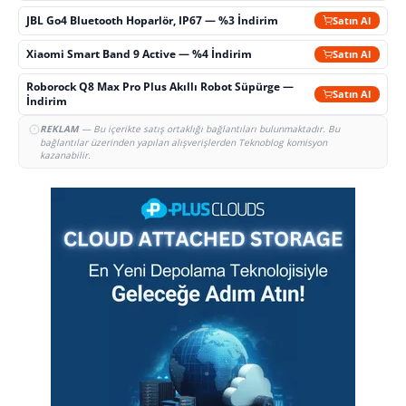
JBL Go4 Bluetooth Hoparlör, IP67 — %3 İndirim
Satın Al
Xiaomi Smart Band 9 Active — %4 İndirim
Satın Al
Roborock Q8 Max Pro Plus Akıllı Robot Süpürge —
Satın Al
İndirim
REKLAM
— Bu içerikte satış ortaklığı bağlantıları bulunmaktadır. Bu
bağlantılar üzerinden yapılan alışverişlerden Teknoblog komisyon
kazanabilir.