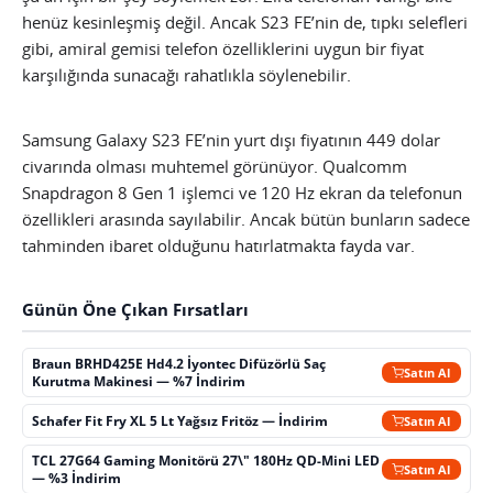
henüz kesinleşmiş değil. Ancak S23 FE’nin de, tıpkı selefleri
gibi, amiral gemisi telefon özelliklerini uygun bir fiyat
karşılığında sunacağı rahatlıkla söylenebilir.
Samsung Galaxy S23 FE’nin yurt dışı fiyatının 449 dolar
civarında olması muhtemel görünüyor. Qualcomm
Snapdragon 8 Gen 1 işlemci ve 120 Hz ekran da telefonun
özellikleri arasında sayılabilir. Ancak bütün bunların sadece
tahminden ibaret olduğunu hatırlatmakta fayda var.
Günün Öne Çıkan Fırsatları
Braun BRHD425E Hd4.2 İyontec Difüzörlü Saç
Satın Al
Kurutma Makinesi — %7 İndirim
Schafer Fit Fry XL 5 Lt Yağsız Fritöz — İndirim
Satın Al
TCL 27G64 Gaming Monitörü 27\" 180Hz QD-Mini LED
Satın Al
— %3 İndirim