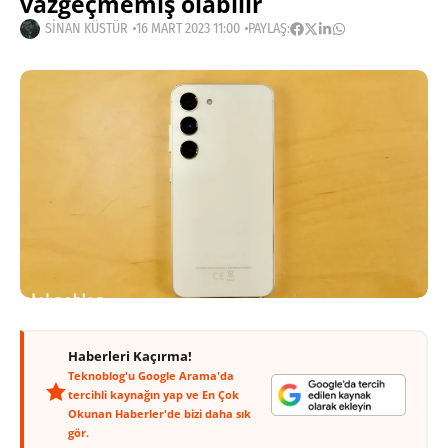
vazgeçmemiş olabilir
SINAN KÜSTÜR
16 MART 2023 11:00
PAYLAŞ:
Haberleri Kaçırma!
Teknoblog'u Google Arama'da
tercihli kaynağın yap ve En Çok
Okunan Haberler'de bizi daha sık
gör.