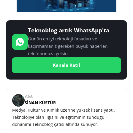
Teknoblog artık WhatsApp'ta
Günün en iyi teknoloji fırsatları ve
kaçırmamanız gereken büyük haberler,
telefonunuza gelsin.
Kanala Katıl
YAZAR:
SINAN KÜSTÜR
Medya, Kültür ve Kimlik üzerine yüksek lisans yaptı.
Teknolojiye olan ilgisini ve eğitiminin sunduğu
donanımı Teknoblog çatısı altında sunuyor.