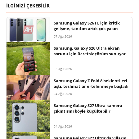
İLGİNİZİ ÇEKEBİLİR
Samsung Galaxy S26 FE için kritik
gelişme, tanıtım artık çok yakın
07 Ağu 2026
Samsung, Galaxy S26 Ultra ekran
sorunu için ücretsiz çözüm sunuyor
05 Ağu 2026
Samsung Galaxy Z Fold 8 beklentileri
aştı, teslimatlar ertelenmeye başladı
04 Ağu 2026
Samsung Galaxy S27 Ultra kamera
çıkıntısını böyle küçültebilir
04 Ağu 2026
Samsung Galaxy S27 Ultra’da yılların