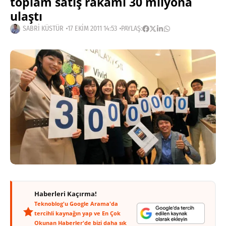
toplam satış rakamı 30 milyona
ulaştı
SABRI KÜSTÜR
17 EKIM 2011 14:53
PAYLAŞ:
Haberleri Kaçırma!
Teknoblog'u Google Arama'da
tercihli kaynağın yap ve En Çok
Okunan Haberler'de bizi daha sık