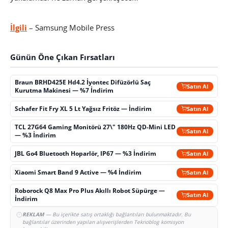
İlgili
– Samsung Mobile Press
Günün Öne Çıkan Fırsatları
Braun BRHD425E Hd4.2 İyontec Difüzörlü Saç
Satın Al
Kurutma Makinesi — %7 İndirim
Schafer Fit Fry XL 5 Lt Yağsız Fritöz — İndirim
Satın Al
TCL 27G64 Gaming Monitörü 27\" 180Hz QD-Mini LED
Satın Al
— %3 İndirim
JBL Go4 Bluetooth Hoparlör, IP67 — %3 İndirim
Satın Al
Xiaomi Smart Band 9 Active — %4 İndirim
Satın Al
Roborock Q8 Max Pro Plus Akıllı Robot Süpürge —
Satın Al
İndirim
REKLAM
— Bu içerikte satış ortaklığı bağlantıları bulunmaktadır. Bu
bağlantılar üzerinden yapılan alışverişlerden Teknoblog komisyon