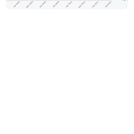
Haberleri Kaçırma!
Teknoblog'u Google Arama'da
tercihli kaynağın yap ve En Çok
Okunan Haberler'de bizi daha sık
gör.