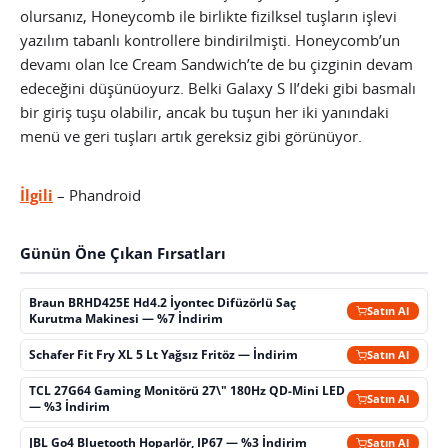
olursanız, Honeycomb ile birlikte fizilksel tuşların işlevi
yazılım tabanlı kontrollere bindirilmişti. Honeycomb’un
devamı olan Ice Cream Sandwich’te de bu çizginin devam
edeceğini düşünüoyurz. Belki Galaxy S II’deki gibi basmalı
bir giriş tuşu olabilir, ancak bu tuşun her iki yanındaki
menü ve geri tuşları artık gereksiz gibi görünüyor.
İlgili
– Phandroid
Günün Öne Çıkan Fırsatları
Braun BRHD425E Hd4.2 İyontec Difüzörlü Saç
Satın Al
Kurutma Makinesi — %7 İndirim
Schafer Fit Fry XL 5 Lt Yağsız Fritöz — İndirim
Satın Al
TCL 27G64 Gaming Monitörü 27\" 180Hz QD-Mini LED
Satın Al
— %3 İndirim
JBL Go4 Bluetooth Hoparlör, IP67 — %3 İndirim
Satın Al