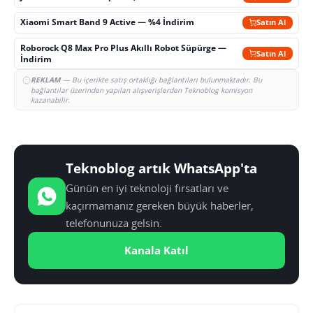
Xiaomi Smart Band 9 Active — %4 İndirim
Satın Al
Roborock Q8 Max Pro Plus Akıllı Robot Süpürge —
Satın Al
İndirim
REKLAM
— Bu içerikte satış ortaklığı bağlantıları bulunmaktadır. Bu
bağlantılar üzerinden yapılan alışverişlerden Teknoblog komisyon
kazanabilir.
Teknoblog artık WhatsApp'ta
Günün en iyi teknoloji fırsatları ve
kaçırmamanız gereken büyük haberler,
telefonunuza gelsin.
Kanala Katıl