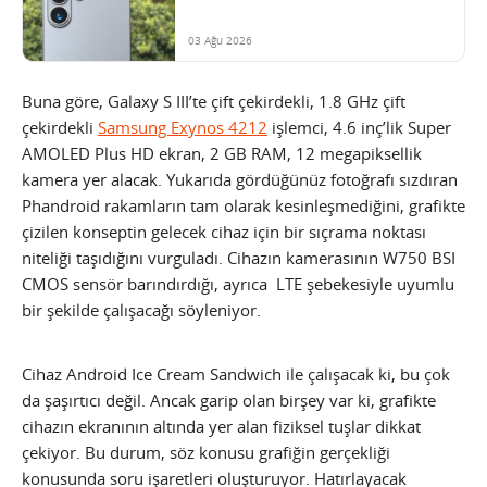
03 Ağu 2026
Buna göre, Galaxy S III’te çift çekirdekli, 1.8 GHz çift
çekirdekli
Samsung Exynos 4212
işlemci, 4.6 inç’lik Super
AMOLED Plus HD ekran, 2 GB RAM, 12 megapiksellik
kamera yer alacak. Yukarıda gördüğünüz fotoğrafı sızdıran
Phandroid rakamların tam olarak kesinleşmediğini, grafikte
çizilen konseptin gelecek cihaz için bir sıçrama noktası
niteliği taşıdığını vurguladı.
Cihazın kamerasının W750 BSI
CMOS sensör barındırdığı, ayrıca LTE şebekesiyle uyumlu
bir şekilde çalışacağı söyleniyor.
Cihaz Android Ice Cream Sandwich ile çalışacak ki, bu çok
da şaşırtıcı değil. Ancak garip olan birşey var ki, grafikte
cihazın ekranının altında yer alan fiziksel tuşlar dikkat
çekiyor. Bu durum, söz konusu grafiğin gerçekliği
konusunda soru işaretleri oluşturuyor. Hatırlayacak