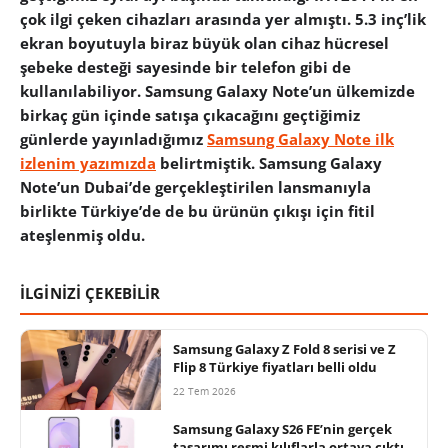
çok ilgi çeken cihazları arasında yer almıştı. 5.3 inç’lik
ekran boyutuyla biraz büyük olan cihaz hücresel
şebeke desteği sayesinde bir telefon gibi de
kullanılabiliyor. Samsung Galaxy Note’un ülkemizde
birkaç gün içinde satışa çıkacağını geçtiğimiz
günlerde yayınladığımız
Samsung Galaxy Note ilk
izlenim yazımızda
belirtmiştik. Samsung Galaxy
Note’un Dubai’de gerçekleştirilen lansmanıyla
birlikte Türkiye’de de bu ürünün çıkışı için fitil
ateşlenmiş oldu.
İLGİNİZİ ÇEKEBİLİR
Samsung Galaxy Z Fold 8 serisi ve Z
Flip 8 Türkiye fiyatları belli oldu
22 Tem 2026
Samsung Galaxy S26 FE’nin gerçek
tasarımı resmi kılıflarla ortaya çıktı