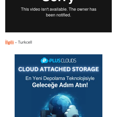
İlgili
– Turkcell