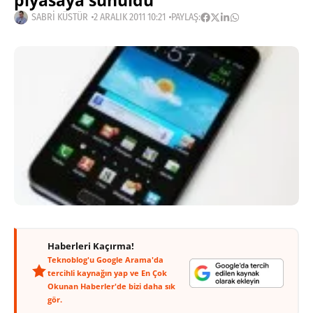
piyasaya sunuldu
SABRI KÜSTÜR
2 ARALIK 2011 10:21
PAYLAŞ:
Haberleri Kaçırma!
Teknoblog'u Google Arama'da
tercihli kaynağın yap ve En Çok
Okunan Haberler'de bizi daha sık
gör.