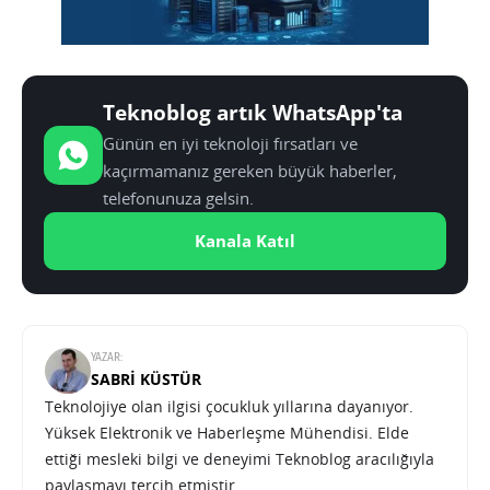
Teknoblog artık WhatsApp'ta
Günün en iyi teknoloji fırsatları ve
kaçırmamanız gereken büyük haberler,
telefonunuza gelsin.
Kanala Katıl
YAZAR:
SABRI KÜSTÜR
Teknolojiye olan ilgisi çocukluk yıllarına dayanıyor.
Yüksek Elektronik ve Haberleşme Mühendisi. Elde
ettiği mesleki bilgi ve deneyimi Teknoblog aracılığıyla
paylaşmayı tercih etmiştir.