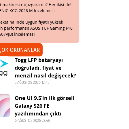
t makinesi mi, ızgara mı? Her ikisi de!
ENIC KCG 2026 M İncelemesi
eket hâlinde uygun fiyatlı yüksek
n performansı! ASUS TUF Gaming F16
607VJB) İncelemesi
ÇOK OKUNANLAR
Togg LFP bataryayı
doğruladı, fiyat ve
menzil nasıl değişecek?
5 AĞUSTOS 2026 12:45
One UI 9.5’in ilk görseli
Galaxy S26 FE
yazılımından çıktı
6 AĞUSTOS 2026 22:46