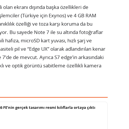
li olan ekranı dışında başka özellikleri de
işlemciler (Türkiye için Exynos) ve 4 GB RAM
nıklılık özelliği ve toza karşı koruma da bu
ıyor. Bu sayede Note 7 ile su altında fotoğraflar
li hafıza, microSD kart yuvası, hızlı şarj ve
siteli pil ve “Edge UX” olarak adlandırılan kenar
te 7’de de mevcut. Ayrıca S7 edge’in arkasındaki
klı ve optik görüntü sabitleme özellikli kamera
FE’nin gerçek tasarımı resmi kılıflarla ortaya çıktı