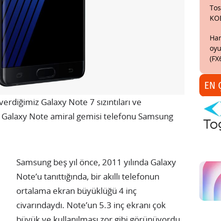
Tos
KO
Har
oyu
(FX
EN 
erdiğimiz Galaxy Note 7 sızıntıları ve
 Galaxy Note amiral gemisi telefonu Samsung
Samsung beş yıl önce, 2011 yılında Galaxy
Note’u tanıttığında, bir akıllı telefonun
ortalama ekran büyüklüğü 4 inç
civarındaydı. Note’un 5.3 inç ekranı çok
büyük ve kullanılması zor gibi görünüyordu.