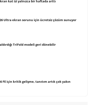
ekran kat izi yalnızca bir haftada arttı
26 Ultra ekran sorunu için ücretsiz çözüm sunuyor
ldırdığı TriFold modeli geri dönebilir
FE için kritik gelişme, tanıtım artık çok yakın