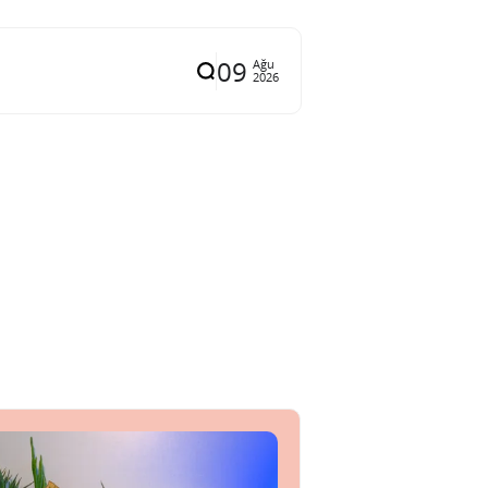
09
Ağu
2026