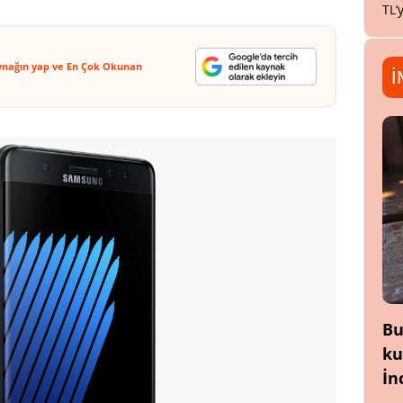
TL’
ynağın yap ve En Çok Okunan
İ
Bu
ku
İn