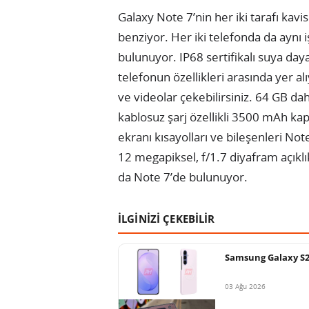
Galaxy Note 7’nin her iki tarafı kavis
benziyor. Her iki telefonda da aynı 
bulunuyor. IP68 sertifikalı suya daya
telefonun özellikleri arasında yer al
ve videolar çekebilirsiniz. 64 GB dahi
kablosuz şarj özellikli 3500 mAh kapa
ekranı kısayolları ve bileşenleri No
12 megapiksel, f/1.7 diyafram açıklı
da Note 7’de bulunuyor.
İLGİNİZİ ÇEKEBİLİR
Samsung Galaxy S26 
03 Ağu 2026