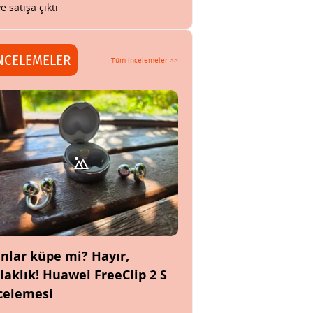
ye satışa çıktı
NCELEMELER
Tüm incelemeler >>
nlar küpe mi? Hayır,
laklık! Huawei FreeClip 2 S
celemesi