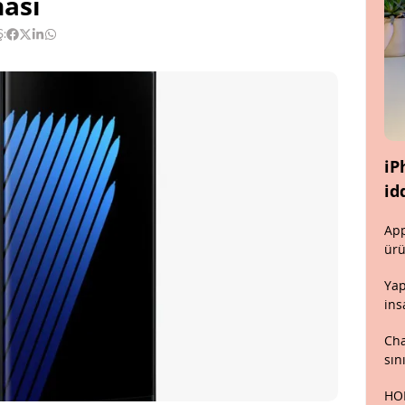
hası
Ş:
iP
id
App
ürü
Yap
ins
Cha
sın
HON