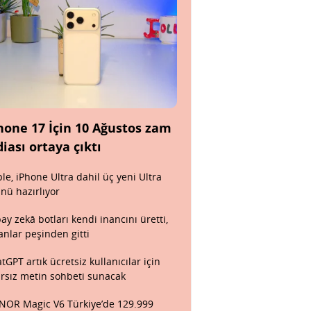
hone 17 İçin 10 Ağustos zam
diası ortaya çıktı
le, iPhone Ultra dahil üç yeni Ultra
nü hazırlıyor
ay zekâ botları kendi inancını üretti,
anlar peşinden gitti
tGPT artık ücretsiz kullanıcılar için
ırsız metin sohbeti sunacak
OR Magic V6 Türkiye’de 129.999