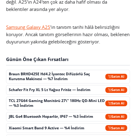
değil. A25’in A24’ten çok az daha hafif olması da
beklentiler arasında yer alıyor.
Samsung Galaxy A25
’in tanıtım tarihi hâlâ belirsizliğini
koruyor. Ancak tanıtım görsellerinin hazır olması, beklenen
duyurunun yakında gelebileceğini gösteriyor.
Günün Öne Çıkan Fırsatları
Braun BRHD425E Hd4.2 İyontec Difüzörlü Saç
Satın Al
Kurutma Makinesi — %7 İndirim
Schafer Fit Fry XL 5 Lt Yağsız Fritöz — İndirim
Satın Al
TCL 27G64 Gaming Monitörü 27\" 180Hz QD-Mini LED
Satın Al
— %3 İndirim
JBL Go4 Bluetooth Hoparlör, IP67 — %3 İndirim
Satın Al
Xiaomi Smart Band 9 Active — %4 İndirim
Satın Al