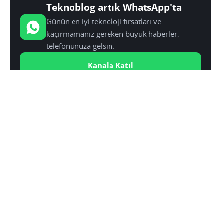
Teknoblog artık WhatsApp'ta
Günün en iyi teknoloji fırsatları ve
kaçırmamanız gereken büyük haberler,
telefonunuza gelsin.
Kanala Katıl
YAZAR:
SINAN KÜSTÜR
Medya, Kültür ve Kimlik üzerine yüksek lisans yaptı.
Teknolojiye olan ilgisini ve eğitiminin sunduğu
donanımı Teknoblog çatısı altında sunuyor.
Eski Instagram videolarında ses problemi yaşanıyor
SONRAKI HABER