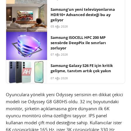
Samsung’un yeni televizyonlarına
HDR10+ Advanced desteği bu ay
geliyor
05 Ağu 2026
Samsung ISOCELL HPC 200 MP
sensörde DeepPix ile sınırları
zorluyor
07 Ağu 2026
Samsung Galaxy S26 FE için kritik
gelişme, tanıtım artık çok yakın
07 Ağu 2026
Oyunculara yönelik yeni Odyssey serisinin en dikkat çekici
modeli ise Odyssey G8 G80HS oldu. 32 inç boyutundaki
monitör, şirketin açıklamasına göre dünyanın ilk 6K
oyuncu monitörü olma özelliğini taşıyor. IPS panel
kullanan model çift mod desteğine sahip. Kullanıcılar ister
6K çözünürlükte 165 Hz, ister 3K çözünürlükte 330 Hz