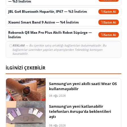
— %3 İndirim
JBL Go4 Bluetooth Hoparlör, IP67 — %3 İndirim
Satın Al
Xiaomi Smart Band 9 Active — %4 İndirim
Satın Al
Roborock Q8 Max Pro Plus Akıllı Robot Süpürge —
Satın Al
İndirim
REKLAM
— Bu içerikte satış ortaklığı bağlantıları bulunmaktadır. Bu
bağlantılar üzerinden yapılan alışverişlerden Teknoblog komisyon
kazanabilir.
İLGİNİZİ ÇEKEBİLİR
Samsung’un yeni akıllı saati Wear OS
kullanmayabilir
06 Ağu 2026
Samsung’un yeni katlanabilir
telefonları Avrupa’da beklentileri
aştı
06 Ağu 2026