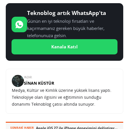
Teknoblog artık WhatsApp'ta
Günün en iyi teknoloji fırsatları ve
kaçırmamanız gereken büyük haberler,
telefonunuza gelsin.
Kanala Katıl
YAZAR:
SINAN KÜSTÜR
Medya, Kültür ve Kimlik üzerine yüksek lisans yaptı.
Teknolojiye olan ilgisini ve eğitiminin sunduğu
donanımı Teknoblog çatısı altında sunuyor.
Apple iOS 27 ile iPhone deneyimini değiştirecek yapay zekâ özellikleri hazırlıyor
SONRAKI HABER