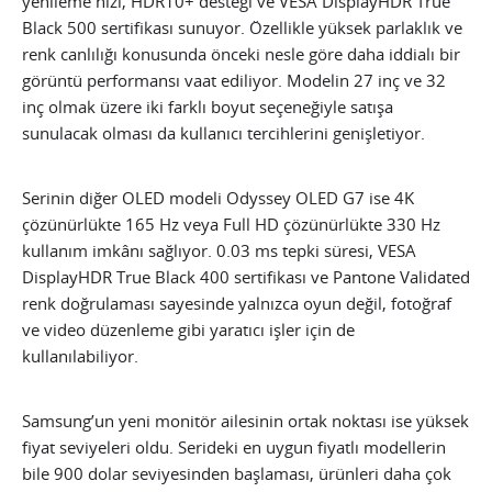
yenileme hızı, HDR10+ desteği ve VESA DisplayHDR True
Black 500 sertifikası sunuyor. Özellikle yüksek parlaklık ve
renk canlılığı konusunda önceki nesle göre daha iddialı bir
görüntü performansı vaat ediliyor. Modelin 27 inç ve 32
inç olmak üzere iki farklı boyut seçeneğiyle satışa
sunulacak olması da kullanıcı tercihlerini genişletiyor.
Serinin diğer OLED modeli Odyssey OLED G7 ise 4K
çözünürlükte 165 Hz veya Full HD çözünürlükte 330 Hz
kullanım imkânı sağlıyor. 0.03 ms tepki süresi, VESA
DisplayHDR True Black 400 sertifikası ve Pantone Validated
renk doğrulaması sayesinde yalnızca oyun değil, fotoğraf
ve video düzenleme gibi yaratıcı işler için de
kullanılabiliyor.
Samsung’un yeni monitör ailesinin ortak noktası ise yüksek
fiyat seviyeleri oldu. Serideki en uygun fiyatlı modellerin
bile 900 dolar seviyesinden başlaması, ürünleri daha çok