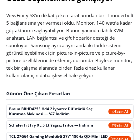
ViewFinity S8’in dikkat çeken taraflarından biri Thunderbolt
5 bağlantısına yer vermesi oldu. Monitör, 140 watt’a kadar
güç aktarımı sağlayabiliyor. Bunun yanında dahili KVM
anahtarı, LAN bağlantısı ve çift hoparlör desteği de
sunuluyor. Samsung ayrıca aynı anda iki farklı sistemi
görüntüleyebilmek için picture-in-picture ve picture-by-
picture özelliklerini de eklemiş durumda. Böylece monitör,
tek bir çalışma alanında birden fazla cihaz kullanan
kullanıcılar için daha işlevsel hale geliyor.
Günün Öne Çıkan Fırsatları
Braun BRHD425E Hd4.2 İyontec Difüzörlü Saç
Satın Al
Kurutma Makinesi — %7 İndirim
Schafer Fit Fry XL 5 Lt Yağsız Fritöz — İndirim
Satın Al
TCL 27G64 Gaming Monitörü 27\" 180Hz QD-Mini LED
Satın Al