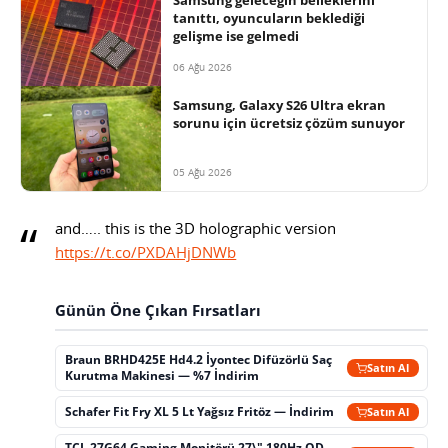
Samsung geleceğin belleklerini
tanıttı, oyuncuların beklediği
gelişme ise gelmedi
06 Ağu 2026
Samsung, Galaxy S26 Ultra ekran
sorunu için ücretsiz çözüm sunuyor
05 Ağu 2026
and….. this is the 3D holographic version
https://t.co/PXDAHjDNWb
Günün Öne Çıkan Fırsatları
Braun BRHD425E Hd4.2 İyontec Difüzörlü Saç
Satın Al
Kurutma Makinesi — %7 İndirim
Schafer Fit Fry XL 5 Lt Yağsız Fritöz — İndirim
Satın Al
TCL 27G64 Gaming Monitörü 27\" 180Hz QD-