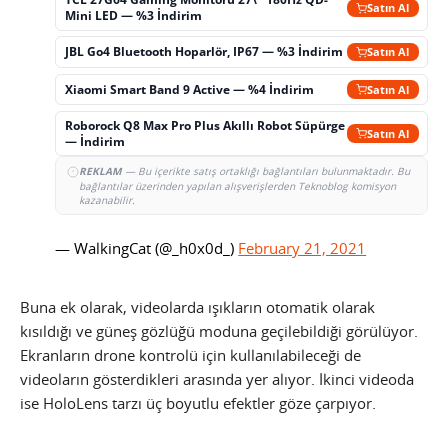
Satın Al
Mini LED — %3 İndirim
JBL Go4 Bluetooth Hoparlör, IP67 — %3 İndirim
Satın Al
Xiaomi Smart Band 9 Active — %4 İndirim
Satın Al
Roborock Q8 Max Pro Plus Akıllı Robot Süpürge
Satın Al
— İndirim
REKLAM
— Bu içerikte satış ortaklığı bağlantıları bulunmaktadır. Bu
bağlantılar üzerinden yapılan alışverişlerden Teknoblog komisyon
kazanabilir.
— WalkingCat (@_h0x0d_)
February 21, 2021
Buna ek olarak, videolarda ışıkların otomatik olarak
kısıldığı ve güneş gözlüğü moduna geçilebildiği görülüyor.
Ekranların drone kontrolü için kullanılabileceği de
videoların gösterdikleri arasında yer alıyor. İkinci videoda
ise HoloLens tarzı üç boyutlu efektler göze çarpıyor.