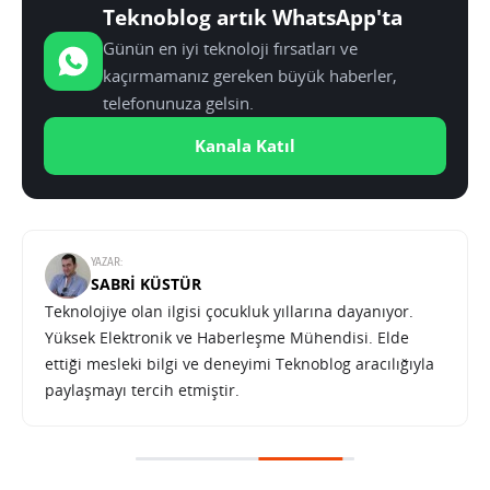
Teknoblog artık WhatsApp'ta
Günün en iyi teknoloji fırsatları ve
kaçırmamanız gereken büyük haberler,
telefonunuza gelsin.
Kanala Katıl
YAZAR:
SABRI KÜSTÜR
Teknolojiye olan ilgisi çocukluk yıllarına dayanıyor.
Yüksek Elektronik ve Haberleşme Mühendisi. Elde
ettiği mesleki bilgi ve deneyimi Teknoblog aracılığıyla
paylaşmayı tercih etmiştir.
ABD Uluslararası Uzay İstasyonu operasyonunu 2030’a kadar uzattı
SONRAKI HABER