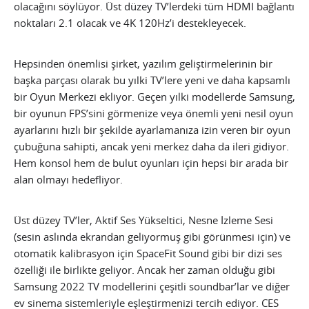
olacağını söylüyor. Üst düzey TV’lerdeki tüm HDMI bağlantı
noktaları 2.1 olacak ve 4K 120Hz’i destekleyecek.
Hepsinden önemlisi şirket, yazılım geliştirmelerinin bir
başka parçası olarak bu yılki TV’lere yeni ve daha kapsamlı
bir Oyun Merkezi ekliyor. Geçen yılki modellerde Samsung,
bir oyunun FPS’sini görmenize veya önemli yeni nesil oyun
ayarlarını hızlı bir şekilde ayarlamanıza izin veren bir oyun
çubuğuna sahipti, ancak yeni merkez daha da ileri gidiyor.
Hem konsol hem de bulut oyunları için hepsi bir arada bir
alan olmayı hedefliyor.
Üst düzey TV’ler, Aktif Ses Yükseltici, Nesne İzleme Sesi
(sesin aslında ekrandan geliyormuş gibi görünmesi için) ve
otomatik kalibrasyon için SpaceFit Sound gibi bir dizi ses
özelliği ile birlikte geliyor. Ancak her zaman olduğu gibi
Samsung 2022 TV modellerini çeşitli soundbar’lar ve diğer
ev sinema sistemleriyle eşleştirmenizi tercih ediyor. CES