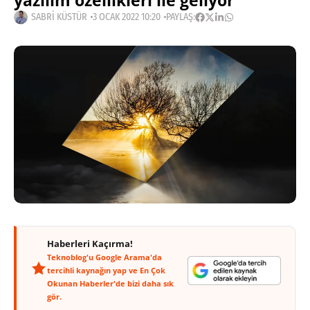
yazılım özellikleri ile geliyor
SABRI KÜSTÜR
3 OCAK 2022 10:20
PAYLAŞ:
Haberleri Kaçırma!
Teknoblog'u Google Arama'da
tercihli kaynağın yap ve En Çok
Okunan Haberler'de bizi daha sık
gör.