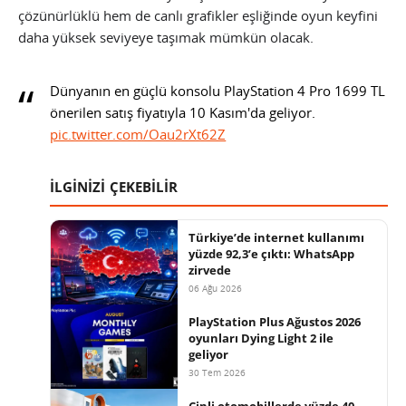
çözünürlüklü hem de canlı grafikler eşliğinde oyun keyfini
daha yüksek seviyeye taşımak mümkün olacak.
Dünyanın en güçlü konsolu PlayStation 4 Pro 1699 TL
önerilen satış fiyatıyla 10 Kasım'da geliyor.
pic.twitter.com/Oau2rXt62Z
İLGİNİZİ ÇEKEBİLİR
Türkiye’de internet kullanımı
yüzde 92,3’e çıktı: WhatsApp
zirvede
06 Ağu 2026
PlayStation Plus Ağustos 2026
oyunları Dying Light 2 ile
geliyor
30 Tem 2026
Çinli otomobillerde yüzde 40