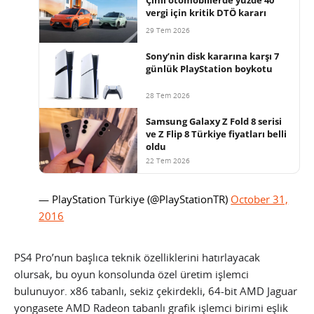
vergi için kritik DTÖ kararı
29 Tem 2026
Sony’nin disk kararına karşı 7
günlük PlayStation boykotu
28 Tem 2026
Samsung Galaxy Z Fold 8 serisi
ve Z Flip 8 Türkiye fiyatları belli
oldu
22 Tem 2026
— PlayStation Türkiye (@PlayStationTR)
October 31,
2016
PS4 Pro’nun başlıca teknik özelliklerini hatırlayacak
olursak, bu oyun konsolunda özel üretim işlemci
bulunuyor. x86 tabanlı, sekiz çekirdekli, 64-bit AMD Jaguar
yongasete AMD Radeon tabanlı grafik işlemci birimi eşlik