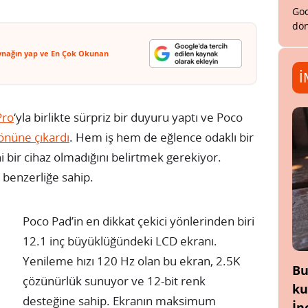
Goo
dön
ynağın yap ve En Çok Okunan
İ
Pro
‘yla birlikte sürpriz bir duyuru yaptı ve Poco
önüne çıkardı
. Hem iş hem de eğlence odaklı bir
bir cihaz olmadığını belirtmek gerekiyor.
 benzerliğe sahip.
Poco Pad’in en dikkat çekici yönlerinden biri
12.1 inç büyüklüğündeki LCD ekranı.
Yenileme hızı 120 Hz olan bu ekran, 2.5K
Bu
çözünürlük sunuyor ve 12-bit renk
ku
desteğine sahip. Ekranın maksimum
İn