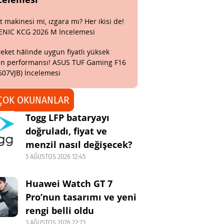
t makinesi mi, ızgara mı? Her ikisi de!
ENIC KCG 2026 M İncelemesi
eket hâlinde uygun fiyatlı yüksek
n performansı! ASUS TUF Gaming F16
607VJB) İncelemesi
ÇOK OKUNANLAR
Togg LFP bataryayı
doğruladı, fiyat ve
menzil nasıl değişecek?
5 AĞUSTOS 2026 12:45
Huawei Watch GT 7
Pro’nun tasarımı ve yeni
rengi belli oldu
3 AĞUSTOS 2026 22:23