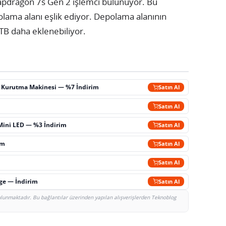
pdragon 7s Gen 2 işlemci bulunuyor. Bu
ama alanı eşlik ediyor. Depolama alanının
TB daha eklenebiliyor.
ç Kurutma Makinesi — %7 İndirim
Satın Al
m
Satın Al
Mini LED — %3 İndirim
Satın Al
im
Satın Al
Satın Al
rge — İndirim
Satın Al
bulunmaktadır. Bu bağlantılar üzerinden yapılan alışverişlerden Teknoblog