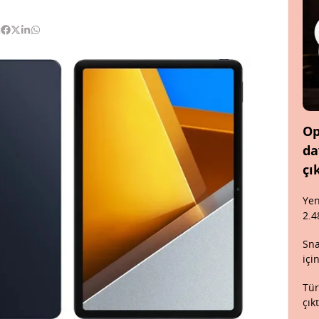
:
Op
da
çı
Yen
2.4
Sna
içi
Tür
çık