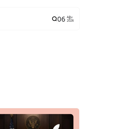
06
Ağu
2026