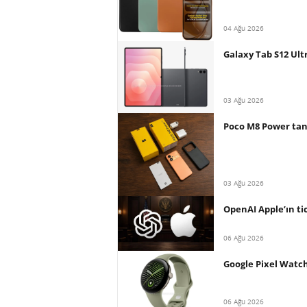
04 Ağu 2026
Galaxy Tab S12 Ult
03 Ağu 2026
Poco M8 Power tanı
03 Ağu 2026
OpenAI Apple’ın tica
06 Ağu 2026
Google Pixel Watch 
06 Ağu 2026