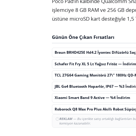
Poco Pad’in kalbinde Qualcomm Sna
işlemciye 8 GB RAM ve 256 GB depol
üstüne microSD kart desteğiyle 1,5 
Günün Öne Çıkan Fırsatları
Braun BRHD425E Hd4.2 İyontec Difüzörlü Sa
Schafer Fit Fry XL 5 Lt Yağsız Fritöz — İndiri
TCL 27G64 Gaming Monitörü 27\" 180Hz QD-
JBL Go4 Bluetooth Hoparlör, IP67 — %3 İndir
Xiaomi Smart Band 9 Active — %4 İndirim
Roborock Q8 Max Pro Plus Akıllı Robot Süpü
REKLAM
— Bu içerikte satış ortaklığı bağlantıları 
komisyon kazanabilir.