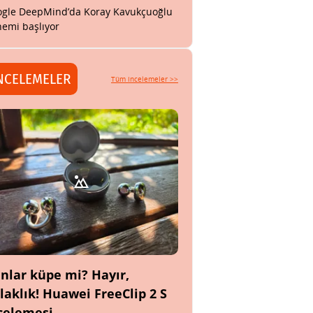
gle DeepMind’da Koray Kavukçuoğlu
emi başlıyor
NCELEMELER
Tüm incelemeler >>
nlar küpe mi? Hayır,
laklık! Huawei FreeClip 2 S
celemesi