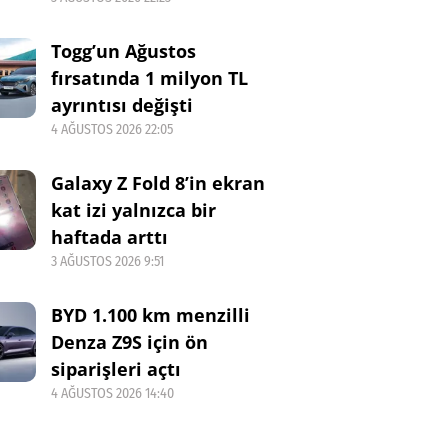
Togg’un Ağustos
fırsatında 1 milyon TL
ayrıntısı değişti
4 AĞUSTOS 2026 22:05
Galaxy Z Fold 8’in ekran
kat izi yalnızca bir
haftada arttı
3 AĞUSTOS 2026 9:51
BYD 1.100 km menzilli
Denza Z9S için ön
siparişleri açtı
4 AĞUSTOS 2026 14:40