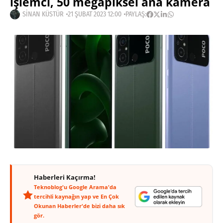
işlemci, 50 megapiksel ana kamera
SINAN KÜSTÜR
21 ŞUBAT 2023 12:00
PAYLAŞ:
Haberleri Kaçırma!
Teknoblog'u Google Arama'da
tercihli kaynağın yap ve En Çok
Okunan Haberler'de bizi daha sık
gör.