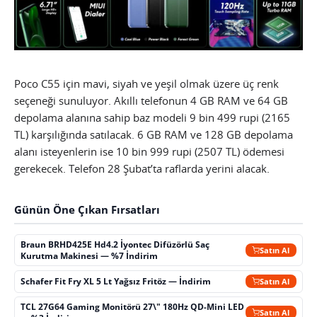
Poco C55 için mavi, siyah ve yeşil olmak üzere üç renk
seçeneği sunuluyor. Akıllı telefonun 4 GB RAM ve 64 GB
depolama alanına sahip baz modeli 9 bin 499 rupi (2165
TL) karşılığında satılacak. 6 GB RAM ve 128 GB depolama
alanı isteyenlerin ise 10 bin 999 rupi (2507 TL) ödemesi
gerekecek. Telefon 28 Şubat’ta raflarda yerini alacak.
Günün Öne Çıkan Fırsatları
Braun BRHD425E Hd4.2 İyontec Difüzörlü Saç
Satın Al
Kurutma Makinesi — %7 İndirim
Schafer Fit Fry XL 5 Lt Yağsız Fritöz — İndirim
Satın Al
TCL 27G64 Gaming Monitörü 27\" 180Hz QD-Mini LED
Satın Al