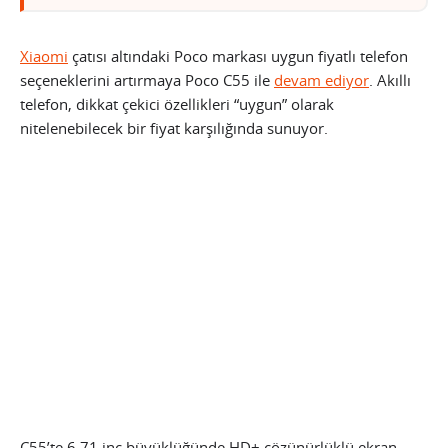
Xiaomi
çatısı altındaki Poco markası uygun fiyatlı telefon
seçeneklerini artırmaya Poco C55 ile
devam ediyor
. Akıllı
telefon, dikkat çekici özellikleri “uygun” olarak
nitelenebilecek bir fiyat karşılığında sunuyor.
C55’te 6.71 inç büyüklüğünde HD+ çözünürlüklü ekran