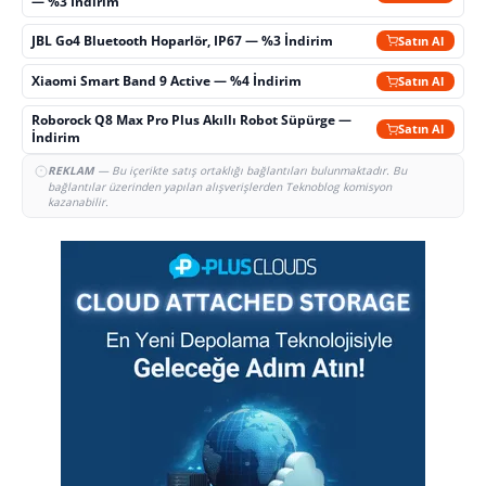
— %3 İndirim
JBL Go4 Bluetooth Hoparlör, IP67 — %3 İndirim
Satın Al
Xiaomi Smart Band 9 Active — %4 İndirim
Satın Al
Roborock Q8 Max Pro Plus Akıllı Robot Süpürge —
Satın Al
İndirim
REKLAM
— Bu içerikte satış ortaklığı bağlantıları bulunmaktadır. Bu
bağlantılar üzerinden yapılan alışverişlerden Teknoblog komisyon
kazanabilir.