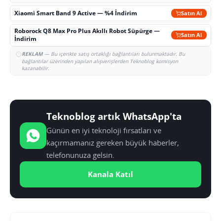
Xiaomi Smart Band 9 Active — %4 İndirim
Satın Al
Roborock Q8 Max Pro Plus Akıllı Robot Süpürge —
Satın Al
İndirim
REKLAM
— Bu içerikte satış ortaklığı bağlantıları bulunmaktadır. Bu
bağlantılar üzerinden yapılan alışverişlerden Teknoblog komisyon
kazanabilir.
Teknoblog artık WhatsApp'ta
Günün en iyi teknoloji fırsatları ve
kaçırmamanız gereken büyük haberler,
telefonunuza gelsin.
Kanala Katıl