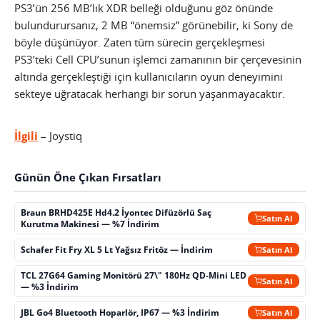
PS3’ün 256 MB’lık XDR belleği olduğunu göz önünde
bulundurursanız, 2 MB “önemsiz” görünebilir, ki Sony de
böyle düşünüyor. Zaten tüm sürecin gerçekleşmesi
PS3’teki Cell CPU’sunun işlemci zamanının bir çerçevesinin
altında gerçekleştiği için kullanıcıların oyun deneyimini
sekteye uğratacak herhangi bir sorun yaşanmayacaktır.
İlgili
– Joystiq
Günün Öne Çıkan Fırsatları
Braun BRHD425E Hd4.2 İyontec Difüzörlü Saç
Satın Al
Kurutma Makinesi — %7 İndirim
Schafer Fit Fry XL 5 Lt Yağsız Fritöz — İndirim
Satın Al
TCL 27G64 Gaming Monitörü 27\" 180Hz QD-Mini LED
Satın Al
— %3 İndirim
JBL Go4 Bluetooth Hoparlör, IP67 — %3 İndirim
Satın Al