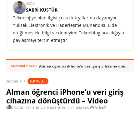
YAZAR:
SABRI KÜSTÜR
Teknolojiye olan ilgisi çocukluk yıllarına dayanıyor.
Yüksek Elektronik ve Haberleşme Mühendisi. Elde
ettiği mesleki bilgi ve deneyimi Teknoblog aracılığıyla
paylaşmayı tercih etmiştir.
Alman öğrenci iPhone’u veri giriş cihazına dönüştürdü – Video
SONRAKI HABER
TEKNOLOJI
ANA SAYFA
Alman öğrenci iPhone’u veri giriş
cihazına dönüştürdü – Video
SABRI KÜSTÜR
14 MART 2010 18:23
PAYLAŞ:
Haberleri Kaçırma!
Teknoblog'u Google Arama'da