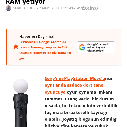
RAM yetiyor
SABRI KÜSTÜR
15 MART 2010 09:22
PAYLAŞ:
Haberleri Kaçırma!
Teknoblog'u Google Arama'da
tercihli kaynağın yap ve En Çok
Okunan Haberler'de bizi daha sık
gör.
Sony’nin PlayStation Move’u
nun
aynı anda sadece dört tane
oyuncuya
oyun oynama imkanı
tanıması utanç verici bir durum
olsa da, bu teknolojinin verimlilik
taşıması biraz teselli kaynağı
olabilir. Joystiq blogunun edindiği
bilgiye göre kamera ve çubuk