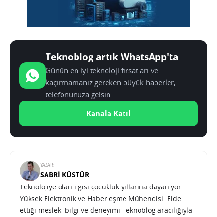
Teknoblog artık WhatsApp'ta
Günün en iyi teknoloji fırsatları ve
kaçırmamanız gereken büyük haberler,
telefonunuza gelsin.
Kanala Katıl
YAZAR:
SABRI KÜSTÜR
Teknolojiye olan ilgisi çocukluk yıllarına dayanıyor.
Yüksek Elektronik ve Haberleşme Mühendisi. Elde
ettiği mesleki bilgi ve deneyimi Teknoblog aracılığıyla