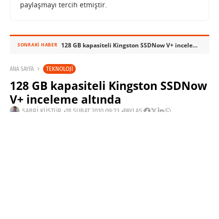
paylaşmayı tercih etmiştir.
128 GB kapasiteli Kingston SSDNow V+ inceleme altında
SONRAKI HABER
TEKNOLOJI
ANA SAYFA
128 GB kapasiteli Kingston SSDNow
V+ inceleme altında
SABRI KÜSTÜR
18 ŞUBAT 2010 09:23
PAYLAŞ:
Haberleri Kaçırma!
Teknoblog'u Google Arama'da
tercihli kaynağın yap ve En Çok
Okunan Haberler'de bizi daha sık
gör.
Kingston’ın SSDNow V+