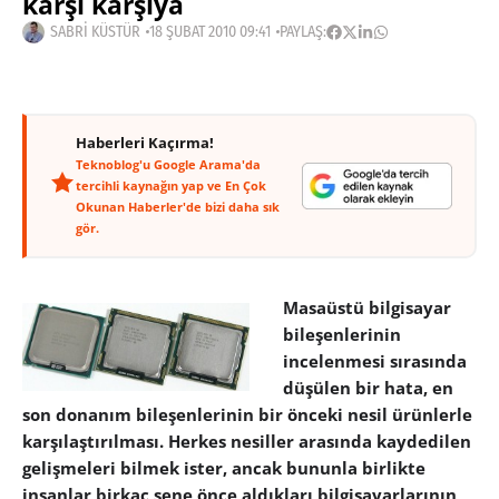
karşı karşıya
SABRI KÜSTÜR
18 ŞUBAT 2010 09:41
PAYLAŞ:
Haberleri Kaçırma!
Teknoblog'u Google Arama'da
tercihli kaynağın yap ve En Çok
Okunan Haberler'de bizi daha sık
gör.
Masaüstü bilgisayar
bileşenlerinin
incelenmesi sırasında
düşülen bir hata, en
son donanım bileşenlerinin bir önceki nesil ürünlerle
karşılaştırılması. Herkes nesiller arasında kaydedilen
gelişmeleri bilmek ister, ancak bununla birlikte
insanlar birkaç sene önce aldıkları bilgisayarlarının