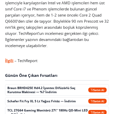
işlemciyle karşılaştırılan Intel ve AMD işlemcileri hem üst
sınıf Core i7 ve Phenom işlemcilerde bulunan güncel
parçaları içeriyor, hem de 1-2 sene önceki Core 2 Quad
Q6600’den izler de taşıyor. Böylelikle 90 nm Prescott ve 32
nm’lik genç takipçileri arasındaki boşluk köprülenmiş
oluyor. TechReport’un incelemesi gerçekten ilgi çekici.
İlgilenenler yazının devamındaki bağlantıdan bu
incelemeye ulaşabilirler.
İlgili
– TechReport
Günün Öne Çıkan Fırsatları
Braun BRHD425E Hd4.2 İyontec Difüzörlü Saç
Satın Al
Kurutma Makinesi — %7 İndirim
Schafer Fit Fry XL 5 Lt Yağsız Fritöz — İndirim
Satın Al
TCL 27G64 Gaming Monitörü 27\" 180Hz QD-Mini LED
Satın Al