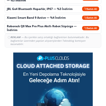
— %3 İndirim
JBL Go4 Bluetooth Hoparlör, IP67 — %3 İndirim
Satın Al
Xiaomi Smart Band 9 Active — %4 İndirim
Satın Al
Roborock Q8 Max Pro Plus Akıllı Robot Süpürge —
Satın Al
İndirim
REKLAM
— Bu içerikte satış ortaklığı bağlantıları bulunmaktadır. Bu
bağlantılar üzerinden yapılan alışverişlerden Teknoblog komisyon
kazanabilir.