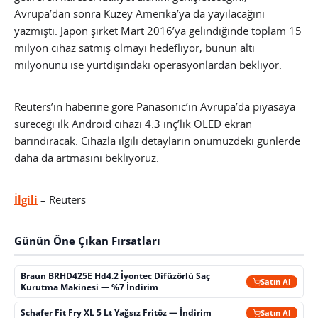
Avrupa’dan sonra Kuzey Amerika’ya da yayılacağını
yazmıştı. Japon şirket Mart 2016’ya gelindiğinde toplam 15
milyon cihaz satmış olmayı hedefliyor, bunun altı
milyonunu ise yurtdışındaki operasyonlardan bekliyor.
Reuters’ın haberine göre Panasonic’in Avrupa’da piyasaya
süreceği ilk Android cihazı 4.3 inç’lik OLED ekran
barındıracak. Cihazla ilgili detayların önümüzdeki günlerde
daha da artmasını bekliyoruz.
İlgili
– Reuters
Günün Öne Çıkan Fırsatları
Braun BRHD425E Hd4.2 İyontec Difüzörlü Saç
Satın Al
Kurutma Makinesi — %7 İndirim
Schafer Fit Fry XL 5 Lt Yağsız Fritöz — İndirim
Satın Al