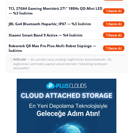
TCL 27G64 Gaming Monitörü 27\" 180Hz QD-Mini LED
Satın Al
— %3 İndirim
JBL Go4 Bluetooth Hoparlör, IP67 — %3 İndirim
Satın Al
Xiaomi Smart Band 9 Active — %4 İndirim
Satın Al
Roborock Q8 Max Pro Plus Akıllı Robot Süpürge —
Satın Al
İndirim
REKLAM
— Bu içerikte satış ortaklığı bağlantıları bulunmaktadır. Bu
bağlantılar üzerinden yapılan alışverişlerden Teknoblog komisyon
kazanabilir.