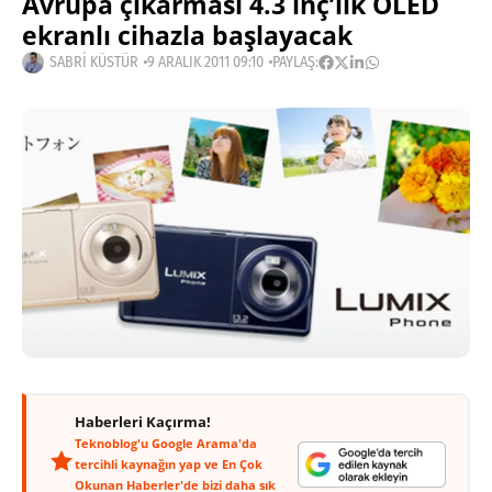
Avrupa çıkarması 4.3 inç’lik OLED
ekranlı cihazla başlayacak
SABRI KÜSTÜR
9 ARALIK 2011 09:10
PAYLAŞ:
Haberleri Kaçırma!
Teknoblog'u Google Arama'da
tercihli kaynağın yap ve En Çok
Okunan Haberler'de bizi daha sık