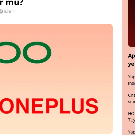
or mu?
Ap
ye
Yap
ins
Cha
sın
HON
TL’
Yap