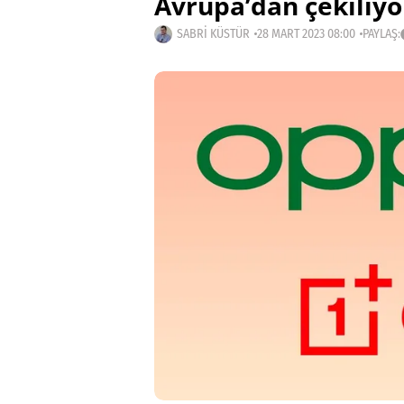
Avrupa’dan çekiliy
SABRI KÜSTÜR
28 MART 2023 08:00
PAYLAŞ: