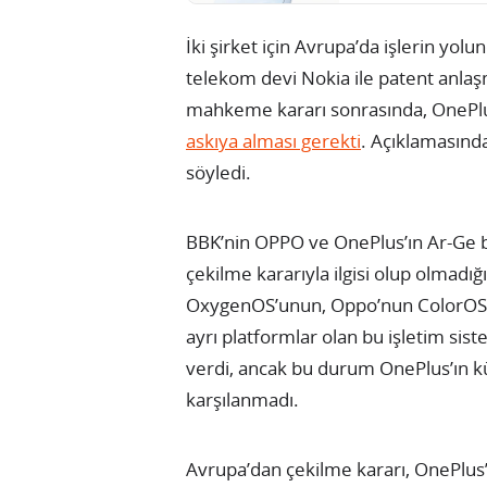
İki şirket için Avrupa’da işlerin yo
telekom devi Nokia ile patent anlaşm
mahkeme kararı sonrasında, OnePl
askıya alması gerekti
. Açıklamasınd
söyledi.
BBK’nin OPPO ve OnePlus’ın Ar-Ge b
çekilme kararıyla ilgisi olup olmadı
OxygenOS’unun, Oppo’nun ColorOS’u
ayrı platformlar olan bu işletim sis
verdi, ancak bu durum OnePlus’ın kü
karşılanmadı.
Avrupa’dan çekilme kararı, OnePlus’ı