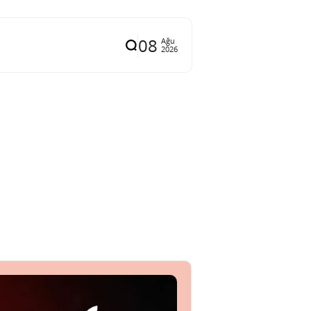
08
Ağu
2026