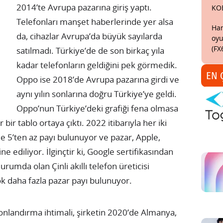
2014’te Avrupa pazarına giriş yaptı.
KO
Telefonları manşet haberlerinde yer alsa
Har
da, cihazlar Avrupa’da büyük sayılarda
oyu
(FX
satılmadı. Türkiye’de de son birkaç yıla
kadar telefonların geldiğini pek görmedik.
EN 
Oppo ise 2018’de Avrupa pazarına girdi ve
aynı yılın sonlarına doğru Türkiye’ye geldi.
Oppo’nun Türkiye’deki grafiği fena olmasa
ir tablo ortaya çıktı. 2022 itibarıyla her iki
 5’ten az payı bulunuyor ve pazar, Apple,
ediliyor. İlginçtir ki, Google sertifikasından
urumda olan Çinli akıllı telefon üreticisi
k daha fazla pazar payı bulunuyor.
nlandırma ihtimali, şirketin 2020’de Almanya,