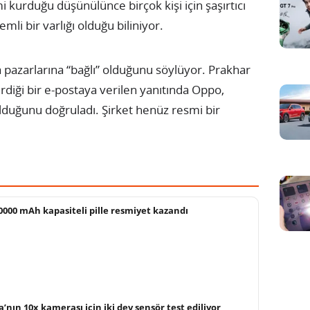
i kurduğu düşünülünce birçok kişi için şaşırtıcı
li bir varlığı olduğu biliniyor.
 pazarlarına “bağlı” olduğunu söylüyor. Prakhar
rdiği bir e-postaya verilen yanıtında Oppo,
lduğunu doğruladı. Şirket henüz resmi bir
000 mAh kapasiteli pille resmiyet kazandı
’nın 10x kamerası için iki dev sensör test ediliyor