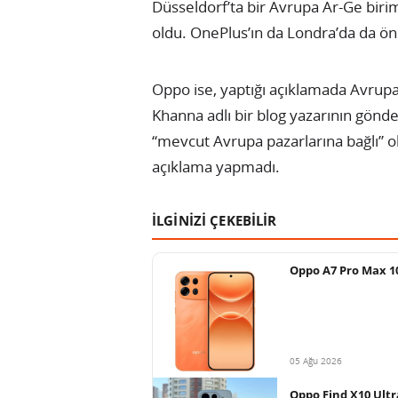
Düsseldorf’ta bir Avrupa Ar-Ge birim
oldu. OnePlus’ın da Londra’da da önem
Oppo ise, yaptığı açıklamada Avrupa
Khanna adlı bir blog yazarının gönde
“mevcut Avrupa pazarlarına bağlı” o
açıklama yapmadı.
İLGİNİZİ ÇEKEBİLİR
Oppo A7 Pro Max 10
05 Ağu 2026
Oppo Find X10 Ultra