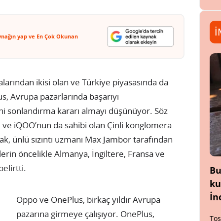
İ
ynağın yap ve En Çok Okunan
alarından ikisi olan ve Türkiye piyasasında da
s, Avrupa pazarlarında başarıyı
ni sonlandırma kararı almayı düşünüyor. Söz
 ve iQOO’nun da sahibi olan Çinli konglomera
larak, ünlü sızıntı uzmanı Max Jambor tarafından
lerin öncelikle Almanya, İngiltere, Fransa ve
elirtti.
Bu
ku
İn
Oppo ve OnePlus, birkaç yıldır Avrupa
pazarına girmeye çalışıyor. OnePlus,
Tos