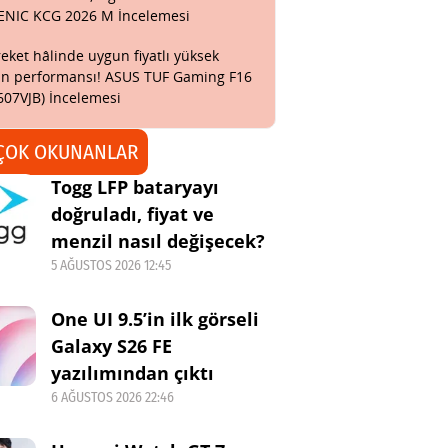
ENIC KCG 2026 M İncelemesi
eket hâlinde uygun fiyatlı yüksek
n performansı! ASUS TUF Gaming F16
607VJB) İncelemesi
ÇOK OKUNANLAR
Togg LFP bataryayı
doğruladı, fiyat ve
menzil nasıl değişecek?
5 AĞUSTOS 2026 12:45
One UI 9.5’in ilk görseli
Galaxy S26 FE
yazılımından çıktı
6 AĞUSTOS 2026 22:46