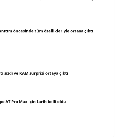
nıtım öncesinde tüm özellikleriyle ortaya çıktı
tı sızdı ve RAM sürprizi ortaya çıktı
po A7 Pro Max için tarih belli oldu