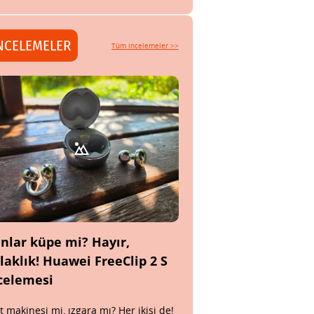
NCELEMELER
Tüm incelemeler >>
nlar küpe mi? Hayır,
laklık! Huawei FreeClip 2 S
celemesi
t makinesi mi, ızgara mı? Her ikisi de!