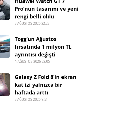
Huawei Watch GT 7
Pro’nun tasarımı ve yeni
rengi belli oldu
3 AĞUSTOS 2026 22:23
Togg’un Ağustos
fırsatında 1 milyon TL
ayrıntısı değişti
4 AĞUSTOS 2026 22:05
Galaxy Z Fold 8’in ekran
kat izi yalnızca bir
haftada arttı
3 AĞUSTOS 2026 9:51