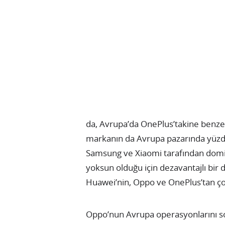
da, Avrupa’da OnePlus’takine benzer b
markanın da Avrupa pazarında yüzde
Samsung ve Xiaomi tarafından domine 
yoksun olduğu için dezavantajlı bir d
Huawei’nin, Oppo ve OnePlus’tan ço
Oppo’nun Avrupa operasyonlarını so