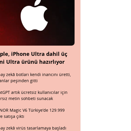
ple, iPhone Ultra dahil üç
ni Ultra ürünü hazırlıyor
ay zekâ botları kendi inancını üretti,
anlar peşinden gitti
tGPT artık ücretsiz kullanıcılar için
ırsız metin sohbeti sunacak
OR Magic V6 Türkiye’de 129.999
ye satışa çıktı
ay zekâ virüs tasarlamaya başladı