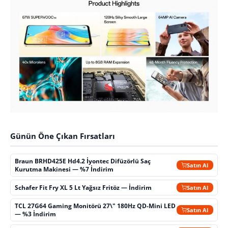
Günün Öne Çıkan Fırsatları
Braun BRHD425E Hd4.2 İyontec Difüzörlü Saç
Satın Al
Kurutma Makinesi — %7 İndirim
Schafer Fit Fry XL 5 Lt Yağsız Fritöz — İndirim
Satın Al
TCL 27G64 Gaming Monitörü 27\" 180Hz QD-Mini LED
Satın Al
— %3 İndirim