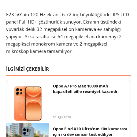
F23 5G’nin 120 Hz ekranı, 6.72 inç büyüklüğünde. IPS LCD
panel Full HD+ çözünürlük sunuyor. Ekranın üstündeki
yuvarlak delik 32 megapiksel ön kameraya ev sahipliği
yapıyor. Arka tarafta ise 64 megapiksel ana kamerayı 2
megapiksel monokrom kamera ve 2 megapiksel
mikroskop kamera tamamlıyor.
İLGİNİZİ ÇEKEBİLİR
Oppo A7 Pro Max 10000 mAh
kapasiteli pille resmiyet kazandı
05 Ağu 2026
Oppo Find X10 Ultra’nın 10x kamerası
için iki dev sensör test ediliyor