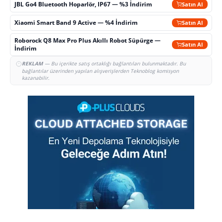
JBL Go4 Bluetooth Hoparlör, IP67 — %3 İndirim
Satın Al
Xiaomi Smart Band 9 Active — %4 İndirim
Satın Al
Roborock Q8 Max Pro Plus Akıllı Robot Süpürge —
Satın Al
İndirim
REKLAM
— Bu içerikte satış ortaklığı bağlantıları bulunmaktadır. Bu
bağlantılar üzerinden yapılan alışverişlerden Teknoblog komisyon
kazanabilir.