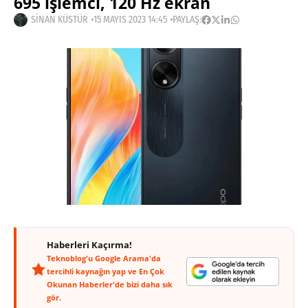
695 işlemci, 120 Hz ekran
SINAN KÜSTÜR
15 MAYIS 2023 14:45
PAYLAŞ:
Haberleri Kaçırma!
Teknoblog'u Google Arama'da
tercihli kaynağın yap ve En Çok
Okunan Haberler'de bizi daha sık
gör.