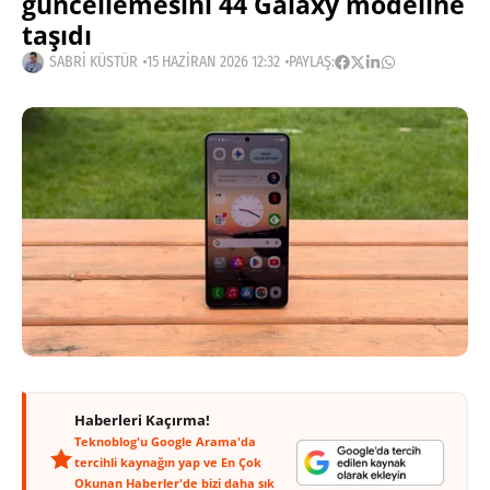
güncellemesini 44 Galaxy modeline
taşıdı
SABRI KÜSTÜR
15 HAZIRAN 2026 12:32
PAYLAŞ:
Haberleri Kaçırma!
Teknoblog'u Google Arama'da
tercihli kaynağın yap ve En Çok
Okunan Haberler'de bizi daha sık