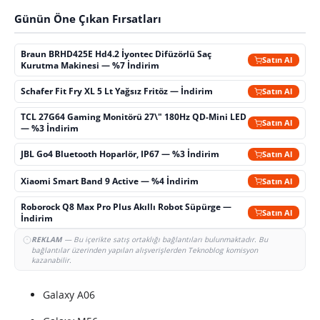
Günün Öne Çıkan Fırsatları
Braun BRHD425E Hd4.2 İyontec Difüzörlü Saç
Satın Al
Kurutma Makinesi — %7 İndirim
Schafer Fit Fry XL 5 Lt Yağsız Fritöz — İndirim
Satın Al
TCL 27G64 Gaming Monitörü 27\" 180Hz QD-Mini LED
Satın Al
— %3 İndirim
JBL Go4 Bluetooth Hoparlör, IP67 — %3 İndirim
Satın Al
Xiaomi Smart Band 9 Active — %4 İndirim
Satın Al
Roborock Q8 Max Pro Plus Akıllı Robot Süpürge —
Satın Al
İndirim
REKLAM
— Bu içerikte satış ortaklığı bağlantıları bulunmaktadır. Bu
bağlantılar üzerinden yapılan alışverişlerden Teknoblog komisyon
kazanabilir.
Galaxy A06