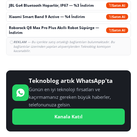
JBL Go4 Bluetooth Hoparlör, IP67 — %3 İndirim
Satın Al
Xiaomi Smart Band 9 Active — %4 İndirim
Satın Al
Roborock Q8 Max Pro Plus Akıllı Robot Süpürge —
Satın Al
İndirim
REKLAM
— Bu içerikte satış ortaklığı bağlantıları bulunmaktadır. Bu
bağlantılar üzerinden yapılan alışverişlerden Teknoblog komisyon
kazanabilir.
Teknoblog artık WhatsApp'ta
Günün en iyi teknoloji fırsatları ve
kaçırmamanız gereken büyük haberler,
telefonunuza gelsin.
Kanala Katıl