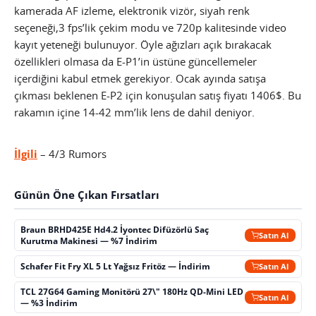
kamerada AF izleme, elektronik vizör, siyah renk
seçeneği,3 fps’lik çekim modu ve 720p kalitesinde video
kayıt yeteneği bulunuyor. Öyle ağızları açık bırakacak
özellikleri olmasa da E-P1’in üstüne güncellemeler
içerdiğini kabul etmek gerekiyor. Ocak ayında satışa
çıkması beklenen E-P2 için konuşulan satış fiyatı 1406$. Bu
rakamın içine 14-42 mm’lik lens de dahil deniyor.
İlgili
– 4/3 Rumors
Günün Öne Çıkan Fırsatları
Braun BRHD425E Hd4.2 İyontec Difüzörlü Saç
Satın Al
Kurutma Makinesi — %7 İndirim
Schafer Fit Fry XL 5 Lt Yağsız Fritöz — İndirim
Satın Al
TCL 27G64 Gaming Monitörü 27\" 180Hz QD-Mini LED
Satın Al
— %3 İndirim