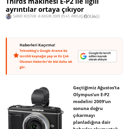
Thirds makinesi E-P2 ile ilgili
ayrıntılar ortaya çıkıyor
SABRI KÜSTÜR
6 KASIM 2009 05:45
PAYLAŞ:
Haberleri Kaçırma!
Teknoblog'u Google Arama'da
tercihli kaynağın yap ve En Çok
Okunan Haberler'de bizi daha sık
gör.
Geçtiğimiz Ağustos’ta
Olympus’un E-P2
modelini 2009’un
sonuna doğru
çıkarmayı
planladığına dair