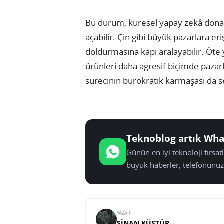
Bu durum, küresel yapay zekâ donan
açabilir. Çin gibi büyük pazarlara er
doldurmasına kapı aralayabilir. Öte 
ürünleri daha agresif biçimde pazar
sürecinin bürokratik karmaşası da se
Teknoblog artık Wha
Günün en iyi teknoloji fırsa
büyük haberler, telefonunuz
YAZAR:
SINAN KÜSTÜR