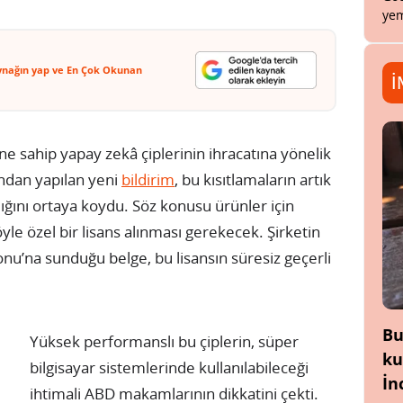
yem
ynağın yap ve En Çok Okunan
İ
 sahip yapay zekâ çiplerinin ihracatına yönelik
ndan yapılan yeni
bildirim
, bu kısıtlamaların artık
dığını ortaya koydu. Söz konusu ürünler için
le özel bir lisans alınması gerekecek. Şirketin
u’na sunduğu belge, bu lisansın süresiz geçerli
Bu
Yüksek performanslı bu çiplerin, süper
ku
bilgisayar sistemlerinde kullanılabileceği
İn
ihtimali ABD makamlarının dikkatini çekti.