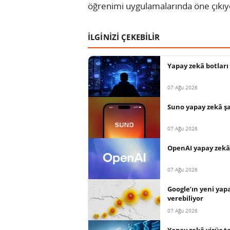
öğrenimi uygulamalarında öne çıkıy
İLGİNİZİ ÇEKEBİLİR
Yapay zekâ botları 
07 Ağu 2026
Suno yapay zekâ şar
07 Ağu 2026
OpenAI yapay zekâ a
07 Ağu 2026
Google’ın yeni yap
verebiliyor
07 Ağu 2026
Yapay zekâ virüs t