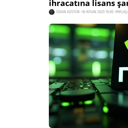
ihracatına lisans şar
SINAN KÜSTÜR
16 NISAN 2025 15:00
PAYLAŞ: