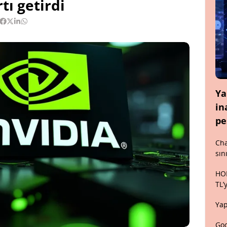
tı getirdi
Ya
in
pe
Cha
sın
HON
TL’
Yap
Goo