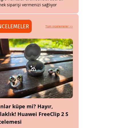
ek siparişi vermenizi sağlıyor
NCELEMELER
Tüm incelemeler >>
nlar küpe mi? Hayır,
laklık! Huawei FreeClip 2 S
celemesi