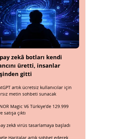
pay zekâ botları kendi
ancını üretti, insanlar
şinden gitti
tGPT artık ücretsiz kullanıcılar için
ırsız metin sohbeti sunacak
OR Magic V6 Türkiye’de 129.999
ye satışa çıktı
ay zekâ virüs tasarlamaya başladı
gle Haritalar artık sohbet ederek