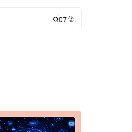
07
Ağu
2026