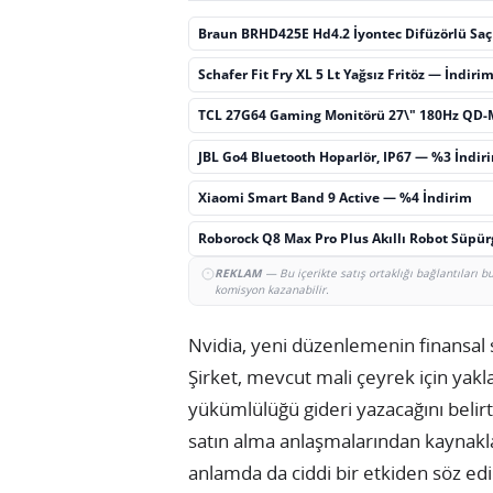
Braun BRHD425E Hd4.2 İyontec Difüzörlü Sa
Schafer Fit Fry XL 5 Lt Yağsız Fritöz — İndiri
TCL 27G64 Gaming Monitörü 27\" 180Hz QD-
JBL Go4 Bluetooth Hoparlör, IP67 — %3 İndir
Xiaomi Smart Band 9 Active — %4 İndirim
Roborock Q8 Max Pro Plus Akıllı Robot Süpü
REKLAM
— Bu içerikte satış ortaklığı bağlantıları 
komisyon kazanabilir.
Nvidia, yeni düzenlemenin finansal 
Şirket, mevcut mali çeyrek için yakla
yükümlülüğü gideri yazacağını belirtt
satın alma anlaşmalarından kaynaklan
anlamda da ciddi bir etkiden söz edi