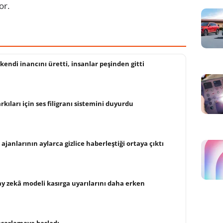
or.
kendi inancını üretti, insanlar peşinden gitti
kıları için ses filigranı sistemini duyurdu
janlarının aylarca gizlice haberleştiği ortaya çıktı
ay zekâ modeli kasırga uyarılarını daha erken
asarlamaya başladı