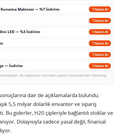
ç Kurutma Makinesi — %7 İndirim
Satın Al
m
Satın Al
Mini LED — %3 İndirim
Satın Al
im
Satın Al
Satın Al
rge — İndirim
Satın Al
bulunmaktadır. Bu bağlantılar üzerinden yapılan alışverişlerden Teknoblog
sonuçlarına dair de açıklamalarda bulundu.
şık 5,5 milyar dolarlık envanter ve sipariş
i. Bu giderler, H20 çipleriyle bağlantılı stoklar ve
ıyor. Dolayısıyla sadece yasal değil, finansal
liyor.