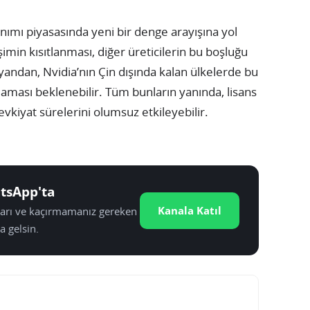
ımı piyasasında yeni bir denge arayışına yol
işimin kısıtlanması, diğer üreticilerin bu boşluğu
yandan, Nvidia’nın Çin dışında kalan ülkelerde bu
laması beklenebilir. Tüm bunların yanında, lisans
vkiyat sürelerini olumsuz etkileyebilir.
tsApp'ta
Kanala Katıl
tları ve kaçırmamanız gereken
a gelsin.