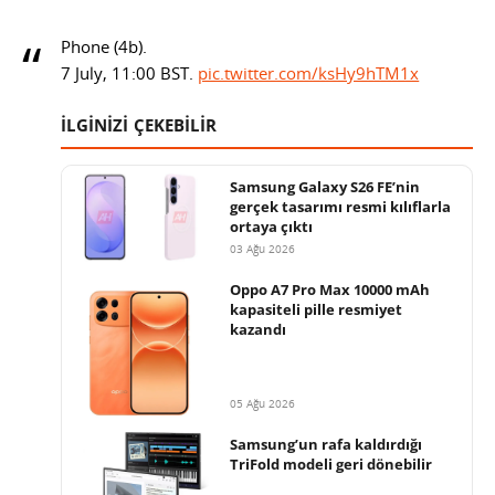
Phone (4b).
7 July, 11:00 BST.
pic.twitter.com/ksHy9hTM1x
İLGİNİZİ ÇEKEBİLİR
Samsung Galaxy S26 FE’nin
gerçek tasarımı resmi kılıflarla
ortaya çıktı
03 Ağu 2026
Oppo A7 Pro Max 10000 mAh
kapasiteli pille resmiyet
kazandı
05 Ağu 2026
Samsung’un rafa kaldırdığı
TriFold modeli geri dönebilir