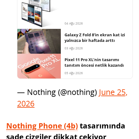
04 Ağu 2026
Galaxy Z Fold 8’in ekran kat izi
yalnızca bir haftada arttı
03 Ağu 2026
Pixel 11 Pro XL’nin tasarımı
tanıtım öncesi netlik kazandı
05 Ağu 2026
— Nothing (@nothing)
June 25,
2026
Nothing Phone (4b)
tasarımında
sade çizgiler dikkat çekiyor