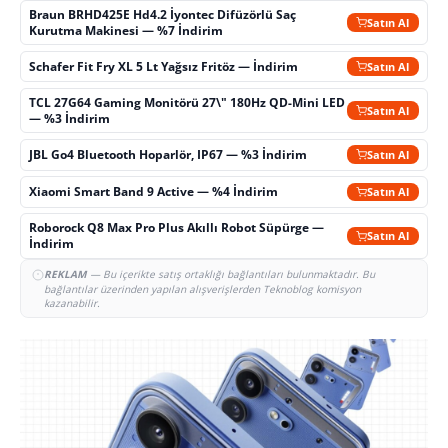
Braun BRHD425E Hd4.2 İyontec Difüzörlü Saç
Satın Al
Kurutma Makinesi — %7 İndirim
Schafer Fit Fry XL 5 Lt Yağsız Fritöz — İndirim
Satın Al
TCL 27G64 Gaming Monitörü 27\" 180Hz QD-Mini LED
Satın Al
— %3 İndirim
JBL Go4 Bluetooth Hoparlör, IP67 — %3 İndirim
Satın Al
Xiaomi Smart Band 9 Active — %4 İndirim
Satın Al
Roborock Q8 Max Pro Plus Akıllı Robot Süpürge —
Satın Al
İndirim
REKLAM
— Bu içerikte satış ortaklığı bağlantıları bulunmaktadır. Bu
bağlantılar üzerinden yapılan alışverişlerden Teknoblog komisyon
kazanabilir.