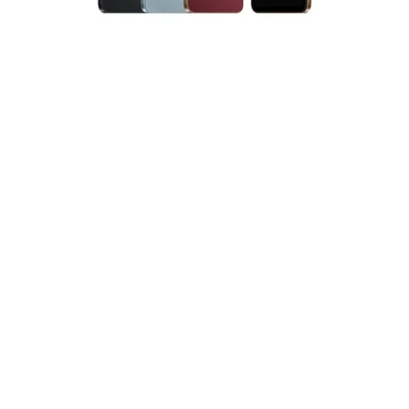
Haberleri Kaçırma!
Teknoblog'u Google Arama'da
tercihli kaynağın yap ve En Çok
Okunan Haberler'de bizi daha sık
gör.
Xiaomi, giriş segmentindeki akıllı telefon serisini Redmi
17C modeliyle genişletti. Çin’de resmiyet kazanan yeni
model, MediaTek Helio G81 Ultra işlemcisi, 120 Hz
yenileme hızına sahip ekranı ve büyük kapasiteli piliyle
temel ihtiyaçlara odaklanan bir donanım sunuyor. Android
16 tabanlı HyperOS 3 işletim sistemiyle gelen telefon,
düşük fiyat seviyesinde güncel yazılım deneyimi
sunmasıyla da öne çıkıyor. Cihaz, 64 GB ve 128 GB
depolama seçenekleriyle satışa çıkarken, depolama alanı