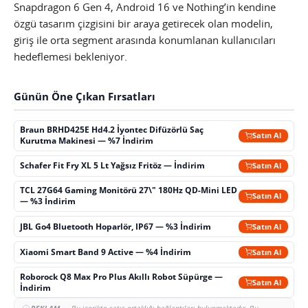
Snapdragon 6 Gen 4, Android 16 ve Nothing’in kendine
özgü tasarım çizgisini bir araya getirecek olan modelin,
giriş ile orta segment arasında konumlanan kullanıcıları
hedeflemesi bekleniyor.
Günün Öne Çıkan Fırsatları
Braun BRHD425E Hd4.2 İyontec Difüzörlü Saç
Satın Al
Kurutma Makinesi — %7 İndirim
Schafer Fit Fry XL 5 Lt Yağsız Fritöz — İndirim
Satın Al
TCL 27G64 Gaming Monitörü 27\" 180Hz QD-Mini LED
Satın Al
— %3 İndirim
JBL Go4 Bluetooth Hoparlör, IP67 — %3 İndirim
Satın Al
Xiaomi Smart Band 9 Active — %4 İndirim
Satın Al
Roborock Q8 Max Pro Plus Akıllı Robot Süpürge —
Satın Al
İndirim