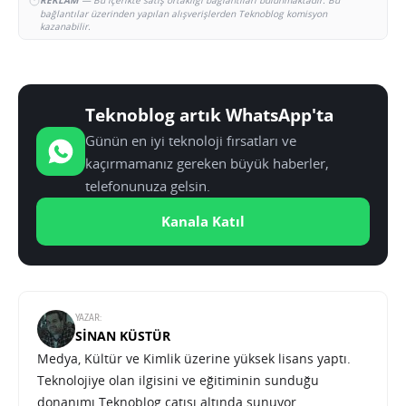
REKLAM
— Bu içerikte satış ortaklığı bağlantıları bulunmaktadır. Bu
bağlantılar üzerinden yapılan alışverişlerden Teknoblog komisyon
kazanabilir.
Teknoblog artık WhatsApp'ta
Günün en iyi teknoloji fırsatları ve
kaçırmamanız gereken büyük haberler,
telefonunuza gelsin.
Kanala Katıl
YAZAR:
SINAN KÜSTÜR
Medya, Kültür ve Kimlik üzerine yüksek lisans yaptı.
Teknolojiye olan ilgisini ve eğitiminin sunduğu
donanımı Teknoblog çatısı altında sunuyor.