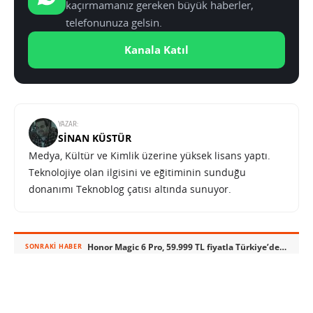
kaçırmamanız gereken büyük haberler,
telefonunuza gelsin.
Kanala Katıl
YAZAR:
SINAN KÜSTÜR
Medya, Kültür ve Kimlik üzerine yüksek lisans yaptı.
Teknolojiye olan ilgisini ve eğitiminin sunduğu
donanımı Teknoblog çatısı altında sunuyor.
Honor Magic 6 Pro, 59.999 TL fiyatla Türkiye’de satışta
SONRAKI HABER
TEKNOLOJI
ANA SAYFA
Honor Magic 6 Pro, 59.999 TL fiyatla