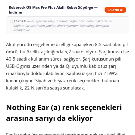
Roborock Q8 Max Pro Plus Akıllı Robot Süpürge —
Satın Al
İndirim
REKLAM
— Bu içerikte satış ortaklığı bağlantıları bulunmaktadır. Bu
bağlantılar üzerinden yapılan alışverişlerden Teknoblog komisyon
kazanabilir.
Aktif gürültü engelleme özelliği kapalıyken 8,5 saat olan pil
ömrü, bu özellik açıldığında 5,2 saate iniyor. Şarj kutusu ise
40,5 saatlik kullanım süresi sağlıyor. Şarj kutusunun pili
USB-C girişi üzerinden ya da Qi uyumlu kablosuz şarj
cihazlarıyla doldurulabiliyor. Kablosuz şarj hızı 2.5W’a
kadar çıkıyor. Siyah ve beyaz renk seçenekleri bulunan
kulaklık, 22 Nisan’da satışa sunulacak.
Nothing Ear (a) renk seçenekleri
arasına sarıyı da ekliyor
Ear (a) daha üst segmentteki versiyonun pek çok özelliğini