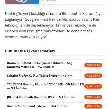
Nothing’in yeni kulaklığı cihazlara Bluetooth 5.3 aracılığıyla
bağlanıyor. Google’ın Fast Pair ve Microsoft’un Swift Pair
teknolojileri de destekleniyor. Temiz Ses Teknolojisi ile
eklenen yeni konuşma mikrofonları ise daha net ses
iletimini mümkün kılıyor.
Günün Öne Çıkan Fırsatları
Braun BRHD425E Hd4.2 İyontec Difüzörlü Saç
Satın Al
Kurutma Makinesi — %7 İndirim
Schafer Fit Fry XL 5 Lt Yağsız Fritöz — İndirim
Satın Al
TCL 27G64 Gaming Monitörü 27\" 180Hz QD-Mini LED
Satın Al
— %3 İndirim
JBL Go4 Bluetooth Hoparlör, IP67 — %3 İndirim
Satın Al
Xiaomi Smart Band 9 Active — %4 İndirim
Satın Al