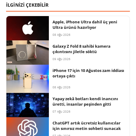
İLGİNİZİ ÇEKEBİLİR
Apple, iPhone Ultra dahil üç yeni
Ultra ürünü hazırlıyor
08 Ağu 2026
Galaxy Z Fold 8 sahibi kamera
çıkıntısını jiletle söktü
09 Ağu 2026
iPhone 17 için 10 Ağustos zam iddiası
ortaya çıktı
08 Ağu 2026
Yapay zekâ botları kendi inancını
üretti, insanlar peşinden gitti
07 Ağu 2026
ChatGPT artık ücretsiz kullanıcılar
için sınırsız metin sohbeti sunacak
07 Ağu 2026