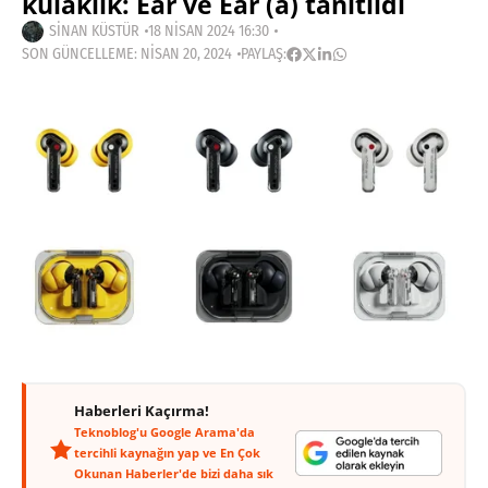
kulaklık: Ear ve Ear (a) tanıtıldı
SINAN KÜSTÜR
18 NISAN 2024 16:30
SON GÜNCELLEME: NISAN 20, 2024
PAYLAŞ:
Haberleri Kaçırma!
Teknoblog'u Google Arama'da
tercihli kaynağın yap ve En Çok
Okunan Haberler'de bizi daha sık