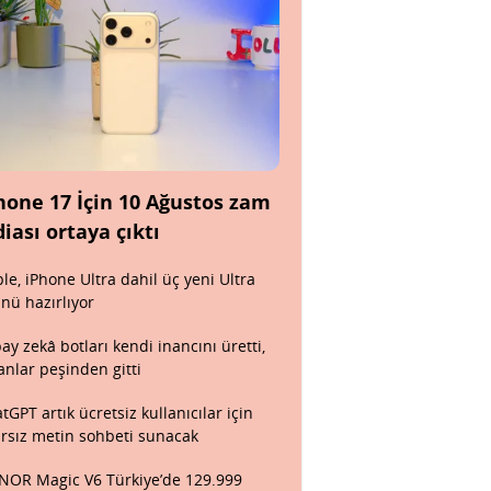
hone 17 İçin 10 Ağustos zam
diası ortaya çıktı
le, iPhone Ultra dahil üç yeni Ultra
nü hazırlıyor
ay zekâ botları kendi inancını üretti,
anlar peşinden gitti
tGPT artık ücretsiz kullanıcılar için
ırsız metin sohbeti sunacak
OR Magic V6 Türkiye’de 129.999