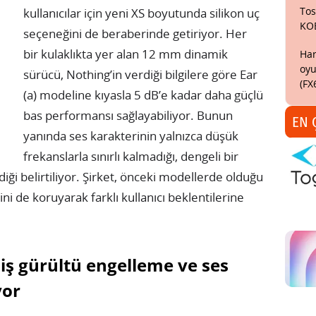
Tos
kullanıcılar için yeni XS boyutunda silikon uç
KO
seçeneğini de beraberinde getiriyor. Her
bir kulaklıkta yer alan 12 mm dinamik
Har
oyu
sürücü, Nothing’in verdiği bilgilere göre Ear
(FX
(a) modeline kıyasla 5 dB’e kadar daha güçlü
bas performansı sağlayabiliyor. Bunun
EN 
yanında ses karakterinin yalnızca düşük
frekanslarla sınırlı kalmadığı, dengeli bir
i belirtiliyor. Şirket, önceki modellerde olduğu
ni de koruyarak farklı kullanıcı beklentilerine
iş gürültü engelleme ve ses
yor