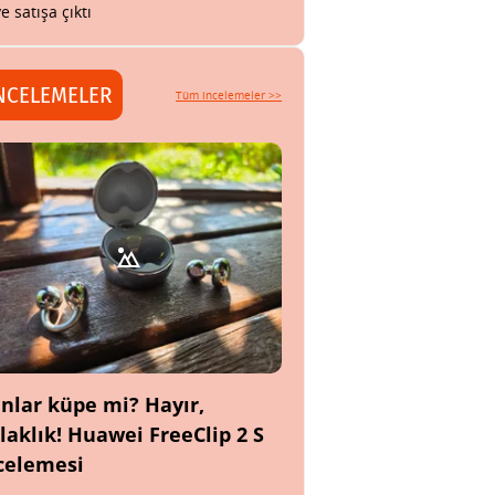
ye satışa çıktı
NCELEMELER
Tüm incelemeler >>
nlar küpe mi? Hayır,
laklık! Huawei FreeClip 2 S
celemesi