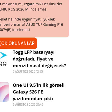
t makinesi mi, ızgara mı? Her ikisi de!
ENIC KCG 2026 M İncelemesi
eket hâlinde uygun fiyatlı yüksek
n performansı! ASUS TUF Gaming F16
607VJB) İncelemesi
ÇOK OKUNANLAR
Togg LFP bataryayı
doğruladı, fiyat ve
menzil nasıl değişecek?
5 AĞUSTOS 2026 12:45
One UI 9.5’in ilk görseli
Galaxy S26 FE
yazılımından çıktı
6 AĞUSTOS 2026 22:46