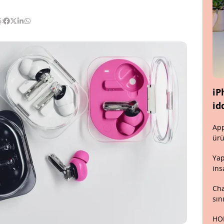
:
iP
id
App
ürü
Yap
ins
Cha
sın
HON