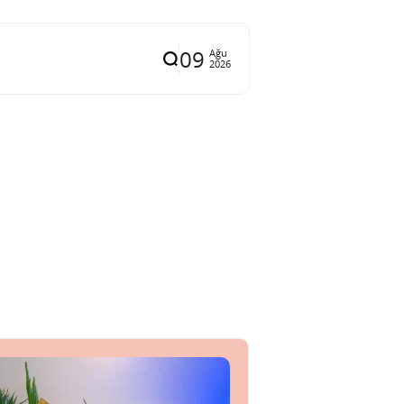
09
Ağu
2026