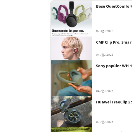
Bose QuietComfort 2
07 Ağu 2026
CMF Clip Pro, Smart
04 Ağu 2026
Sony popüler WH-10
04 Ağu 2026
Huawei FreeClip 2 S’
03 Ağu 2026