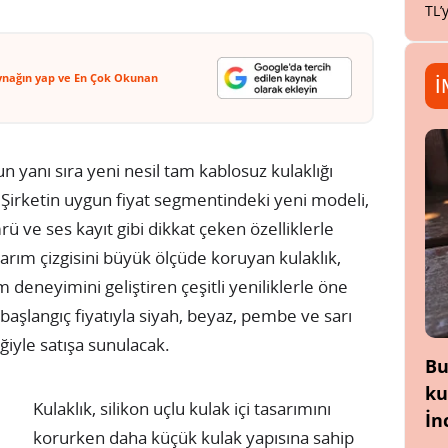
TL’
ynağın yap ve En Çok Okunan
İ
n yanı sıra yeni nesil tam kablosuz kulaklığı
 Şirketin uygun fiyat segmentindeki yeni modeli,
ü ve ses kayıt gibi dikkat çeken özelliklerle
sarım çizgisini büyük ölçüde koruyan kulaklık,
 deneyimini geliştiren çeşitli yeniliklerle öne
k başlangıç fiyatıyla siyah, beyaz, pembe ve sarı
ğiyle satışa sunulacak.
Bu
ku
Kulaklık, silikon uçlu kulak içi tasarımını
İn
korurken daha küçük kulak yapısına sahip