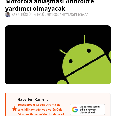
Motorola anlaşması Android’e
yardımcı olmayacak
SABRI KÜSTÜR
5 EYLÜL 2011 08:27
PAYLAŞ:
Haberleri Kaçırma!
Teknoblog'u Google Arama'da
tercihli kaynağın yap ve En Çok
Okunan Haberler'de bizi daha sık