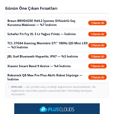
Günün Öne Çıkan Fırsatları
Braun BRHD425E Hd4.2 İyontec Difüzörlü Saç
Satın Al
Kurutma Makinesi — %7 İndirim
Schafer Fit Fry XL 5 Lt Yağsız Fritöz — İndirim
Satın Al
TCL 27G64 Gaming Monitörü 27\" 180Hz QD-Mini LED
Satın Al
— %3 İndirim
JBL Go4 Bluetooth Hoparlör, IP67 — %3 İndirim
Satın Al
Xiaomi Smart Band 9 Active — %4 İndirim
Satın Al
Roborock Q8 Max Pro Plus Akıllı Robot Süpürge —
Satın Al
İndirim
REKLAM
— Bu içerikte satış ortaklığı bağlantıları bulunmaktadır. Bu
bağlantılar üzerinden yapılan alışverişlerden Teknoblog komisyon
kazanabilir.