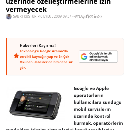
üzerinde özelleştirmelerine izin
vermeyecek
SABRI KÜSTÜR
10 EYLÜL 2009 09:57
PAYLAŞ:
Haberleri Kaçırma!
Teknoblog'u Google Arama'da
tercihli kaynağın yap ve En Çok
Okunan Haberler'de bizi daha sık
gör.
Google ve Apple
operatörlerin
kullanıcılara sunduğu
mobil servislerin
üzerinde kontrol
kurmak, operatörlerin