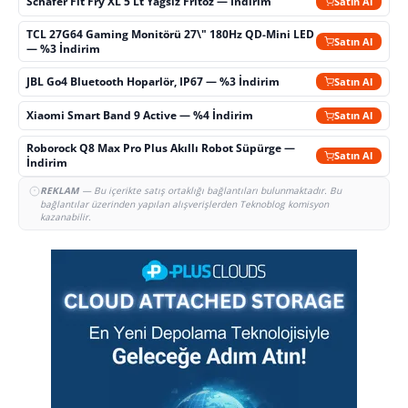
Schafer Fit Fry XL 5 Lt Yağsız Fritöz — İndirim
Satın Al
TCL 27G64 Gaming Monitörü 27\" 180Hz QD-Mini LED
Satın Al
— %3 İndirim
JBL Go4 Bluetooth Hoparlör, IP67 — %3 İndirim
Satın Al
Xiaomi Smart Band 9 Active — %4 İndirim
Satın Al
Roborock Q8 Max Pro Plus Akıllı Robot Süpürge —
Satın Al
İndirim
REKLAM
— Bu içerikte satış ortaklığı bağlantıları bulunmaktadır. Bu
bağlantılar üzerinden yapılan alışverişlerden Teknoblog komisyon
kazanabilir.