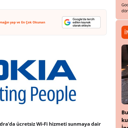
Goo
dön
ynağın yap ve En Çok Okunan
İ
Bu
ku
ndra’da ücretsiz Wi-Fi hizmeti sunmaya dair
İn