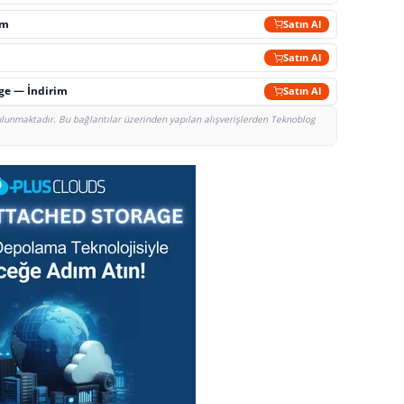
im
Satın Al
Satın Al
rge — İndirim
Satın Al
bulunmaktadır. Bu bağlantılar üzerinden yapılan alışverişlerden Teknoblog