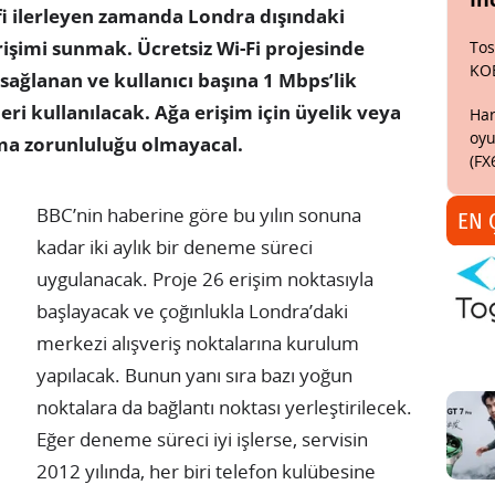
efi ilerleyen zamanda Londra dışındaki
rişimi sunmak. Ücretsiz Wi-Fi projesinde
Tos
KO
sağlanan ve kullanıcı başına 1 Mbps’lik
ri kullanılacak. Ağa erişim için üyelik veya
Har
oyu
nma zorunluluğu olmayacal.
(FX
BBC’nin haberine göre bu yılın sonuna
EN 
kadar iki aylık bir deneme süreci
uygulanacak. Proje 26 erişim noktasıyla
başlayacak ve çoğınlukla Londra’daki
merkezi alışveriş noktalarına kurulum
yapılacak. Bunun yanı sıra bazı yoğun
noktalara da bağlantı noktası yerleştirilecek.
Eğer deneme süreci iyi işlerse, servisin
2012 yılında, her biri telefon kulübesine