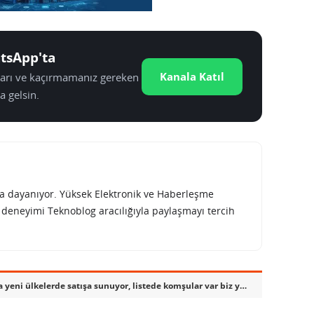
tsApp'ta
Kanala Katıl
tları ve kaçırmamanız gereken
a gelsin.
rına dayanıyor. Yüksek Elektronik ve Haberleşme
e deneyimi Teknoblog aracılığıyla paylaşmayı tercih
Apple iPhone 4S’i 11 Kasımda yeni ülkelerde satışa sunuyor, listede komşular var biz yokuz