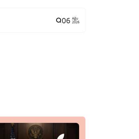
06
Ağu
2026