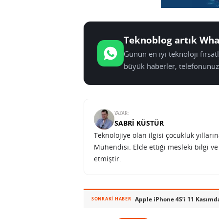
Teknoblog artık Wha
Günün en iyi teknoloji fırsa
büyük haberler, telefonunuz
YAZAR:
SABRI KÜSTÜR
Teknolojiye olan ilgisi çocukluk yılla
Mühendisi. Elde ettiği mesleki bilgi v
etmiştir.
SONRAKI HABER