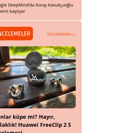
gle DeepMind’da Koray Kavukçuoğlu
emi başlıyor
NCELEMELER
Tüm incelemeler >>
nlar küpe mi? Hayır,
laklık! Huawei FreeClip 2 S
celemesi