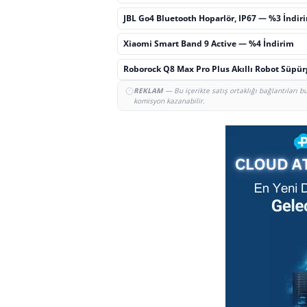
JBL Go4 Bluetooth Hoparlör, IP67 — %3 İndir
Xiaomi Smart Band 9 Active — %4 İndirim
Roborock Q8 Max Pro Plus Akıllı Robot Süpü
REKLAM
— Bu içerikte satış ortaklığı bağlantıları 
komisyon kazanabilir.