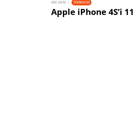
TEKNOLOJI
ANA SAYFA
Apple iPhone 4S’i 1
satışa sunuyor, lis
SABRI KÜSTÜR
1 KASIM 2011 20:29
PAYLAŞ: