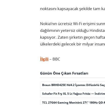
noktasını kapsayacak şekilde tam ka
Nokia’nın ücretsiz Wi-Fi erişimi sun
dağılımının yetersiz olduğu Hindista
kapsıyor. Zaten şirketin geçen hafta 
ülkelerdeki gelecek bir milyar insanı
İlgili
– BBC
Günün Öne Çıkan Fırsatları
Braun BRHD425E Hd4.2 İyontec Difüzörlü Sa
Schafer Fit Fry XL 5 Lt Yağsız Fritöz — İndiri
TCL 27G64 Gaming Monitörü 27\" 180Hz QD-