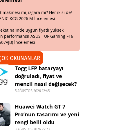
t makinesi mi, ızgara mı? Her ikisi de!
ENIC KCG 2026 M İncelemesi
eket hâlinde uygun fiyatlı yüksek
n performansı! ASUS TUF Gaming F16
607VJB) İncelemesi
ÇOK OKUNANLAR
Togg LFP bataryayı
doğruladı, fiyat ve
menzil nasıl değişecek?
5 AĞUSTOS 2026 12:45
Huawei Watch GT 7
Pro’nun tasarımı ve yeni
rengi belli oldu
3 AĞUSTOS 2026 22:23