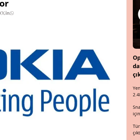
or
Op
da
çı
Yen
2.4
Sna
içi
Tür
çık