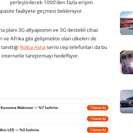
yerleştirilecek 1000’den fazla erişim
pasite faaliyete geçmesi bekleniyor.
ma planı 3G altyapısının ve 3G destekli cihaz
n ve Afrika gibi gelişmekte olan ülkeleri de
tanıttığı
Nokia Asha
serisi cep telefonları da bu
 internetle tanıştırmayı hedefliyor.
ç Kurutma Makinesi — %7 İndirim
Satın Al
m
Satın Al
Mini LED — %3 İndirim
Satın Al