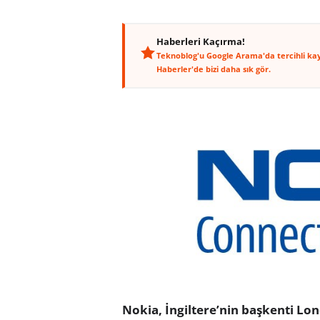
Haberleri Kaçırma!
Teknoblog'u Google Arama'da tercihli ka
Haberler'de bizi daha sık gör.
Nokia, İngiltere’nin başkenti Lo