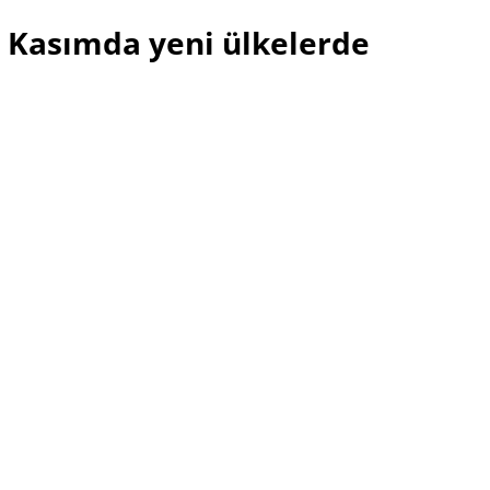
1 Kasımda yeni ülkelerde
tede komşular var biz yokuz