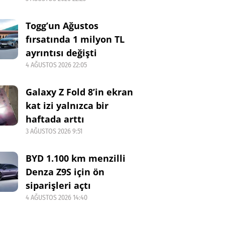
Togg’un Ağustos
fırsatında 1 milyon TL
ayrıntısı değişti
4 AĞUSTOS 2026 22:05
Galaxy Z Fold 8’in ekran
kat izi yalnızca bir
haftada arttı
3 AĞUSTOS 2026 9:51
BYD 1.100 km menzilli
Denza Z9S için ön
siparişleri açtı
4 AĞUSTOS 2026 14:40