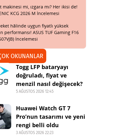
t makinesi mi, ızgara mı? Her ikisi de!
ENIC KCG 2026 M İncelemesi
eket hâlinde uygun fiyatlı yüksek
n performansı! ASUS TUF Gaming F16
607VJB) İncelemesi
ÇOK OKUNANLAR
Togg LFP bataryayı
doğruladı, fiyat ve
menzil nasıl değişecek?
5 AĞUSTOS 2026 12:45
Huawei Watch GT 7
Pro’nun tasarımı ve yeni
rengi belli oldu
3 AĞUSTOS 2026 22:23