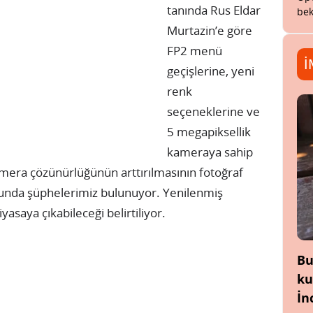
tanında Rus Eldar
bek
Murtazin’e göre
FP2 menü
İ
geçişlerine, yeni
renk
seçeneklerine ve
5 megapiksellik
kameraya sahip
Kamera çözünürlüğünün arttırılmasının fotoğraf
usunda şüphelerimiz bulunuyor. Yenilenmiş
yasaya çıkabileceği belirtiliyor.
Bu
ku
İn