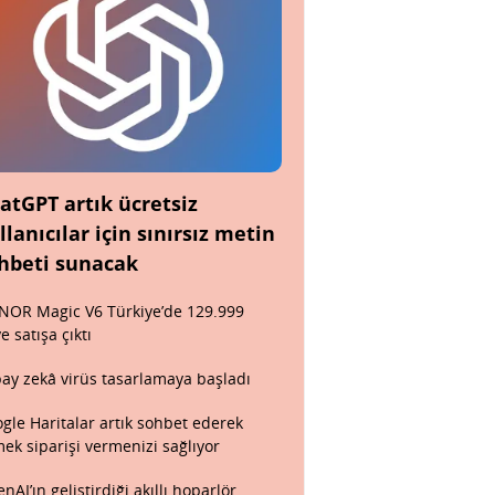
atGPT artık ücretsiz
llanıcılar için sınırsız metin
hbeti sunacak
OR Magic V6 Türkiye’de 129.999
ye satışa çıktı
ay zekâ virüs tasarlamaya başladı
gle Haritalar artık sohbet ederek
ek siparişi vermenizi sağlıyor
nAI’ın geliştirdiği akıllı hoparlör