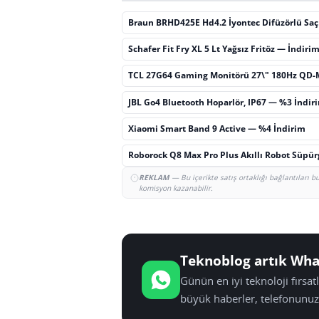
Braun BRHD425E Hd4.2 İyontec Difüzörlü Sa
Schafer Fit Fry XL 5 Lt Yağsız Fritöz — İndiri
TCL 27G64 Gaming Monitörü 27\" 180Hz QD-
JBL Go4 Bluetooth Hoparlör, IP67 — %3 İndir
Xiaomi Smart Band 9 Active — %4 İndirim
Roborock Q8 Max Pro Plus Akıllı Robot Süpü
REKLAM
— Bu içerikte satış ortaklığı bağlantıları 
komisyon kazanabilir.
Teknoblog artık Wha
Günün en iyi teknoloji fırsa
büyük haberler, telefonunuz