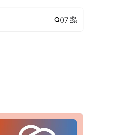
07
Ağu
2026