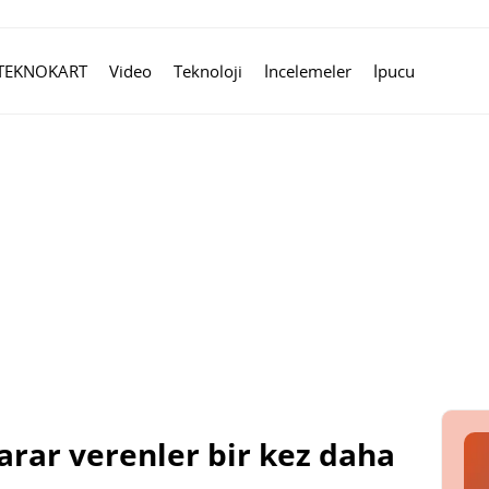
TEKNOKART
Video
Teknoloji
İncelemeler
İpucu
rar verenler bir kez daha