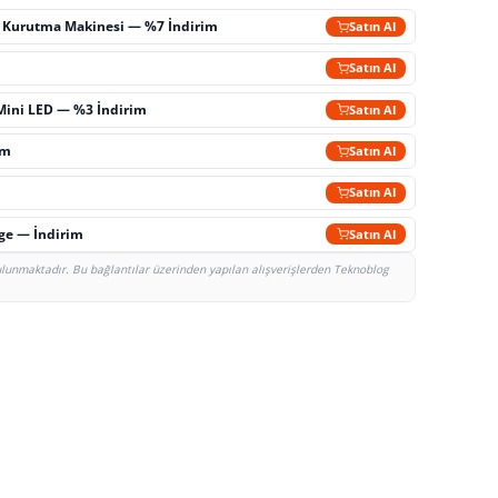
ç Kurutma Makinesi — %7 İndirim
Satın Al
m
Satın Al
Mini LED — %3 İndirim
Satın Al
im
Satın Al
Satın Al
rge — İndirim
Satın Al
bulunmaktadır. Bu bağlantılar üzerinden yapılan alışverişlerden Teknoblog