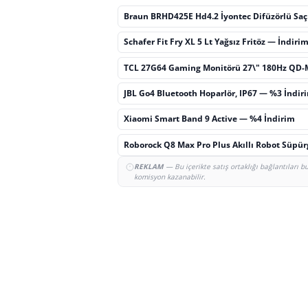
Braun BRHD425E Hd4.2 İyontec Difüzörlü Sa
Schafer Fit Fry XL 5 Lt Yağsız Fritöz — İndiri
TCL 27G64 Gaming Monitörü 27\" 180Hz QD-
JBL Go4 Bluetooth Hoparlör, IP67 — %3 İndir
Xiaomi Smart Band 9 Active — %4 İndirim
Roborock Q8 Max Pro Plus Akıllı Robot Süpü
REKLAM
— Bu içerikte satış ortaklığı bağlantıları 
komisyon kazanabilir.