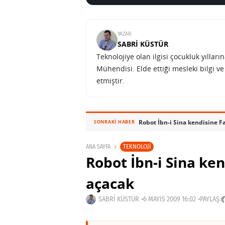
YAZAR:
SABRI KÜSTÜR
Teknolojiye olan ilgisi çocukluk yılla
Mühendisi. Elde ettiği mesleki bilgi v
etmiştir.
Robot İbn-i Sina kendisine 
SONRAKI HABER
TEKNOLOJI
ANA SAYFA
Robot İbn-i Sina ke
açacak
SABRI KÜSTÜR
6 MAYIS 2009 16:02
PAYLAŞ: