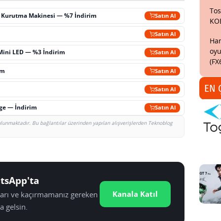
Tos
ç Kurutma Makinesi — %7 İndirim
Satın Al
KO
m
Satın Al
Har
oyu
Mini LED — %3 İndirim
Satın Al
(FX
im
Satın Al
EN 
Satın Al
rge — İndirim
Satın Al
bulunmaktadır. Bu bağlantılar üzerinden yapılan alışverişlerden Teknoblog
tsApp'ta
Kanala Katıl
tları ve kaçırmamanız gereken
a gelsin.