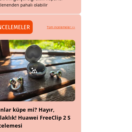
lenenden pahalı olabilir
NCELEMELER
Tüm incelemeler >>
nlar küpe mi? Hayır,
laklık! Huawei FreeClip 2 S
celemesi