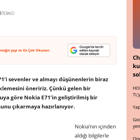
ynağın yap ve En Çok Okunan
Ch
ku
so
1’i sevenler ve almayı düşünenlerin biraz
lemesini öneririz. Çünkü gelen bir
HON
TL’
ya göre Nokia E71’in geliştirilmiş bir
nunu çıkarmaya hazırlanıyor.
Yap
Goo
Nokia’nın içinden
yem
aldığı bilgilerle
Ope