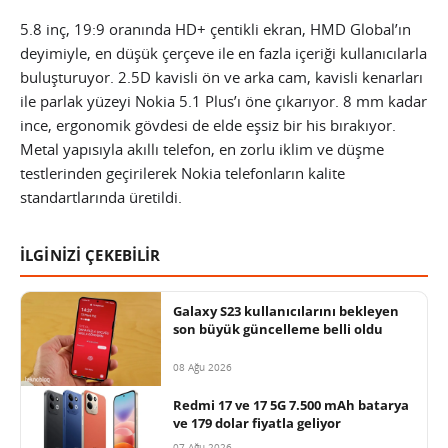
5.8 inç, 19:9 oranında HD+ çentikli ekran, HMD Global’ın
deyimiyle, en düşük çerçeve ile en fazla içeriği kullanıcılarla
buluşturuyor. 2.5D kavisli ön ve arka cam, kavisli kenarları
ile parlak yüzeyi Nokia 5.1 Plus’ı öne çıkarıyor. 8 mm kadar
ince, ergonomik gövdesi de elde eşsiz bir his bırakıyor.
Metal yapısıyla akıllı telefon, en zorlu iklim ve düşme
testlerinden geçirilerek Nokia telefonların kalite
standartlarında üretildi.
İLGİNİZİ ÇEKEBİLİR
Galaxy S23 kullanıcılarını bekleyen
son büyük güncelleme belli oldu
08 Ağu 2026
Redmi 17 ve 17 5G 7.500 mAh batarya
ve 179 dolar fiyatla geliyor
07 Ağu 2026