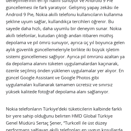
deneyimlerinin en iyi halini sunuyor ve Android 9 Pie
güncellemesi ile fark yaratıyor. Gelişmiş yapay zekâsı ile
Android 9 Pie, Nokia akıllı telefonu kullanıcıların kullanma
şekline uyum sağlar, kullandıkça tercihleri öğrenir. Bu
sayede daha hızlı, daha uyumlu bir deneyim sunar. Nokia
akıllı telefonlar, kutudan çıktığı andan itibaren müthiş
depolama ve pil ömrü sunuyor, ayrıca üç yıl boyunca gelen
aylık güvenlik güncellemeleriyle birlikte iki büyük işletim
sistemi güncellemesi sağlıyor. Ayrıca pil ömrünü azaltan ya
da depolama alanını tüketen uygulamalardan kaçınarak,
özenle seçilmiş önden yüklenen uygulamalar yer alıyor. En
güncel Google Assistant ve Google Photos gibi
uygulamaları kullanarak tamamen ücretsiz ve sınırsız
yüksek kalitede fotoğraf depolama alanı sağlanıyor.
Nokia telefonların Türkiye’deki tüketicilerin kalbinde farklı
bir yere sahip olduğunu belirten HMD Global Türkiye
Genel Müdürü Sertaç Şener, “Turkcell ile üst düzey
performans sağlayan akıllı telefonları en uygun koşullarda