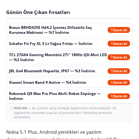
Günün Öne Çıkan Fırsatları
Braun BRHD425E Hd4.2 İyontec Difüzörlü Saç
Satın Al
Kurutma Makinesi — %7 İndirim
Schafer Fit Fry XL 5 Lt Yağsız Fritöz — İndirim
Satın Al
TCL 27G64 Gaming Monitörü 27\" 180Hz QD-Mini LED
Satın Al
— %3 İndirim
JBL Go4 Bluetooth Hoparlör, IP67 — %3 İndirim
Satın Al
Xiaomi Smart Band 9 Active — %4 İndirim
Satın Al
Roborock Q8 Max Pro Plus Akıllı Robot Süpürge —
Satın Al
İndirim
REKLAM
— Bu içerikte satış ortaklığı bağlantıları bulunmaktadır. Bu
bağlantılar üzerinden yapılan alışverişlerden Teknoblog komisyon
kazanabilir.
Nokia 5.1 Plus, Android yenilikleri ve yazılım