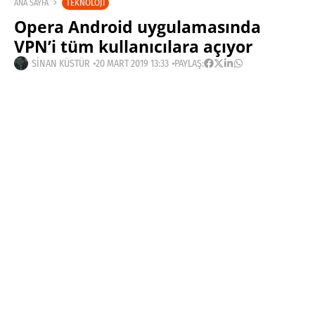
TEKNOLOJI
ANA SAYFA
Opera Android uygulamasında
VPN’i tüm kullanıcılara açıyor
SINAN KÜSTÜR
20 MART 2019 13:33
PAYLAŞ:
Haberleri Kaçırma!
Teknoblog'u Google Arama'da