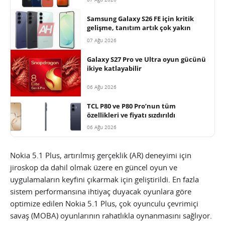
Samsung Galaxy S26 FE için kritik
gelişme, tanıtım artık çok yakın
07 Ağu 2026
Galaxy S27 Pro ve Ultra oyun gücünü
ikiye katlayabilir
06 Ağu 2026
TCL P80 ve P80 Pro’nun tüm
özellikleri ve fiyatı sızdırıldı
06 Ağu 2026
Nokia 5.1 Plus, artırılmış gerçeklik (AR) deneyimi için
jiroskop da dahil olmak üzere en güncel oyun ve
uygulamaların keyfini çıkarmak için geliştirildi. En fazla
sistem performansına ihtiyaç duyacak oyunlara göre
optimize edilen Nokia 5.1 Plus, çok oyunculu çevrimiçi
savaş (MOBA) oyunlarının rahatlıkla oynanmasını sağlıyor.