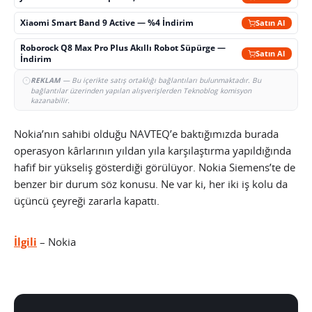
Xiaomi Smart Band 9 Active — %4 İndirim
Satın Al
Roborock Q8 Max Pro Plus Akıllı Robot Süpürge —
Satın Al
İndirim
REKLAM
— Bu içerikte satış ortaklığı bağlantıları bulunmaktadır. Bu
bağlantılar üzerinden yapılan alışverişlerden Teknoblog komisyon
kazanabilir.
Nokia’nın sahibi olduğu NAVTEQ’e baktığımızda burada
operasyon kârlarının yıldan yıla karşılaştırma yapıldığında
hafif bir yükseliş gösterdiği görülüyor. Nokia Siemens’te de
benzer bir durum söz konusu. Ne var ki, her iki iş kolu da
üçüncü çeyreği zararla kapattı.
İlgili
– Nokia