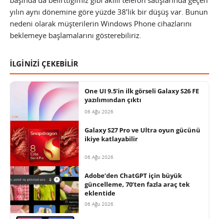
yılın aynı dönemine göre yüzde 38’lik bir düşüş var. Bunun
nedeni olarak müşterilerin Windows Phone cihazlarını
beklemeye başlamalarını gösterebiliriz.
İLGİNİZİ ÇEKEBİLİR
One UI 9.5’in ilk görseli Galaxy S26 FE
yazılımından çıktı
06 Ağu 2026
Galaxy S27 Pro ve Ultra oyun gücünü
ikiye katlayabilir
06 Ağu 2026
Adobe’den ChatGPT için büyük
güncelleme, 70’ten fazla araç tek
eklentide
06 Ağu 2026