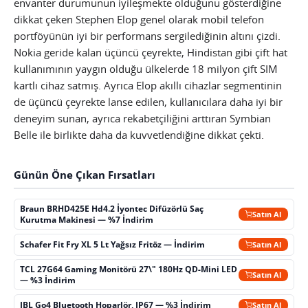
envanter durumunun iyileşmekte olduğunu gösterdiğine
dikkat çeken Stephen Elop genel olarak mobil telefon
portföyünün iyi bir performans sergilediğinin altını çizdi.
Nokia geride kalan üçüncü çeyrekte, Hindistan gibi çift hat
kullanımının yaygın olduğu ülkelerde 18 milyon çift SIM
kartlı cihaz satmış. Ayrıca Elop akıllı cihazlar segmentinin
de üçüncü çeyrekte lanse edilen, kullanıcılara daha iyi bir
deneyim sunan, ayrıca rekabetçiliğini arttıran Symbian
Belle ile birlikte daha da kuvvetlendiğine dikkat çekti.
Günün Öne Çıkan Fırsatları
Braun BRHD425E Hd4.2 İyontec Difüzörlü Saç
Satın Al
Kurutma Makinesi — %7 İndirim
Schafer Fit Fry XL 5 Lt Yağsız Fritöz — İndirim
Satın Al
TCL 27G64 Gaming Monitörü 27\" 180Hz QD-Mini LED
Satın Al
— %3 İndirim
JBL Go4 Bluetooth Hoparlör, IP67 — %3 İndirim
Satın Al