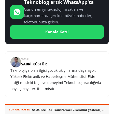
Teknoblog artık WhatsApp'ta
Günün en iyi teknoloji fırsatları ve
kaçırmamanız gereken büyük haberler,
telefonunuza gelsin.
Kanala Katıl
YAZAR:
SABRI KÜSTÜR
Teknolojiye olan ilgisi çocukluk yıllarına dayanıyor.
Yüksek Elektronik ve Haberleşme Mühendisi. Elde
ettiği mesleki bilgi ve deneyimi Teknoblog aracılığıyla
paylaşmayı tercih etmiştir.
ASUS Eee Pad Transformer 2 kendini gösterdi, resmi tanıtım 9 Kasımda
SONRAKI HABER