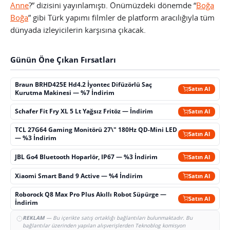
Anne
?” dizisini yayınlamıştı. Önümüzdeki dönemde “
Boğa
Boğa
” gibi Türk yapımı filmler de platform aracılığıyla tüm
dünyada izleyicilerin karşısına çıkacak.
Günün Öne Çıkan Fırsatları
Braun BRHD425E Hd4.2 İyontec Difüzörlü Saç
Satın Al
Kurutma Makinesi — %7 İndirim
Schafer Fit Fry XL 5 Lt Yağsız Fritöz — İndirim
Satın Al
TCL 27G64 Gaming Monitörü 27\" 180Hz QD-Mini LED
Satın Al
— %3 İndirim
JBL Go4 Bluetooth Hoparlör, IP67 — %3 İndirim
Satın Al
Xiaomi Smart Band 9 Active — %4 İndirim
Satın Al
Roborock Q8 Max Pro Plus Akıllı Robot Süpürge —
Satın Al
İndirim
REKLAM
— Bu içerikte satış ortaklığı bağlantıları bulunmaktadır. Bu
bağlantılar üzerinden yapılan alışverişlerden Teknoblog komisyon