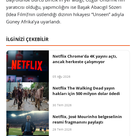
yaratıcısı olduğu, yapımcılığını ise Başak Abacıgil Sözeri
(Idea Film)’nin üstlendiği dizinin hikayesi “Unseen” adıyla
Güney Afrika’ya uyarlandı.
İLGİNİZİ ÇEKEBİLİR
Netflix Chrome’da 4K yayını açtı,
ancak herkeste çalışmıyor
05 Ağu 2026
Netflix The Walking Dead yayın
hakları için 500 milyon dolar ödedi
30 Tem 2026
Netflix, José Mourinho belgeselinin
resmi fragmanını paylaştı
29 Tem 2026