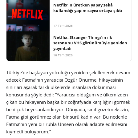
Netflix’in üretken yapay zekâ
kullandığı yapım sayısı ortaya çıktı
17 Tem 2026
Netflix, Stranger Things’in ilk
sezonunu VHS görünümüyle yeniden
yayınladı
16 Tem 2026
Türkiye’de başlayan yolculuğu yeniden şekillenerek devam
edecek Fatma’nın yaratıcısı Özgür Önurme, hikayesinin
sınırları aşarak farklı ülkelerde insanlara dokunması
konusunda şöyle dedi: “Yaratıcısı olduğum ve ülkemizden
çıkan bu hikayenin başka bir coğrafyada karşılığını görmek
beni çok heyecanlandırıyor. Dünyada, sınıf gözetmeksizin,
Fatma gibi görünmez olan bir sürü kadın var. Bu nedenle
Fatma’nın yeni bir ruhla Unseen olarak adapte edilmesini
kıymetli buluyorum.”