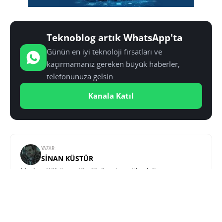
Teknoblog artık WhatsApp'ta
Günün en iyi teknoloji fırsatları ve
kaçırmamanız gereken büyük haberler,
telefonunuza gelsin.
Kanala Katıl
YAZAR:
SINAN KÜSTÜR
Medya, Kültür ve Kimlik üzerine yüksek lisans yaptı.
Teknolojiye olan ilgisini ve eğitiminin sunduğu
donanımı Teknoblog çatısı altında sunuyor.