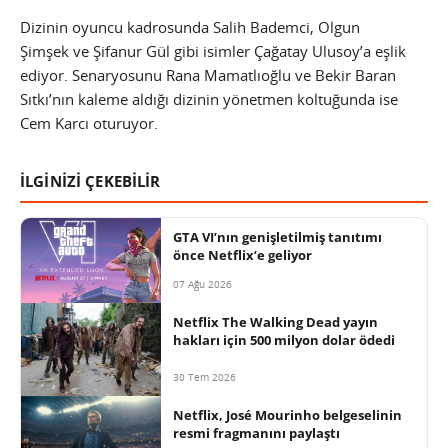
Dizinin oyuncu kadrosunda Salih Bademci, Olgun
Şimşek ve Şifanur Gül gibi isimler Çağatay Ulusoy’a eşlik
ediyor. Senaryosunu Rana Mamatlıoğlu ve Bekir Baran
Sıtkı’nın kaleme aldığı dizinin yönetmen koltuğunda ise
Cem Karcı oturuyor.
İLGİNİZİ ÇEKEBİLİR
GTA VI’nın genişletilmiş tanıtımı
önce Netflix’e geliyor
07 Ağu 2026
Netflix The Walking Dead yayın
hakları için 500 milyon dolar ödedi
30 Tem 2026
Netflix, José Mourinho belgeselinin
resmi fragmanını paylaştı