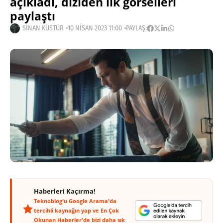
açıkladı, diziden ilk görselleri
paylaştı
SINAN KÜSTÜR
10 NISAN 2023 11:00
PAYLAŞ:
Haberleri Kaçırma!
Teknoblog'u Google Arama'da
tercihli kaynağın yap ve En Çok
Okunan Haberler'de bizi daha sık