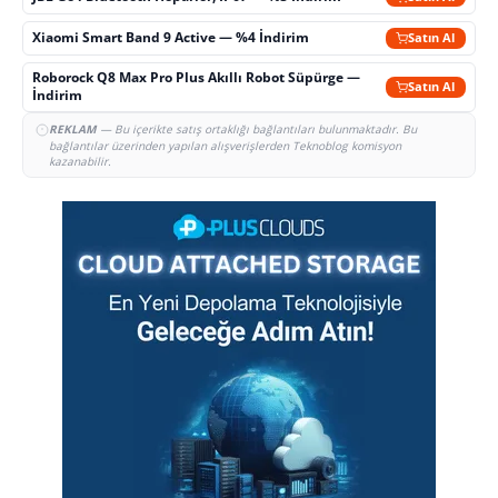
Xiaomi Smart Band 9 Active — %4 İndirim
Satın Al
Roborock Q8 Max Pro Plus Akıllı Robot Süpürge —
Satın Al
İndirim
REKLAM
— Bu içerikte satış ortaklığı bağlantıları bulunmaktadır. Bu
bağlantılar üzerinden yapılan alışverişlerden Teknoblog komisyon
kazanabilir.