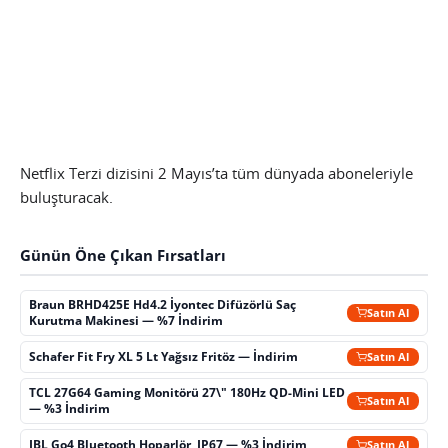
Netflix Terzi dizisini 2 Mayıs’ta tüm dünyada aboneleriyle
buluşturacak.
Günün Öne Çıkan Fırsatları
Braun BRHD425E Hd4.2 İyontec Difüzörlü Saç
Satın Al
Kurutma Makinesi — %7 İndirim
Schafer Fit Fry XL 5 Lt Yağsız Fritöz — İndirim
Satın Al
TCL 27G64 Gaming Monitörü 27\" 180Hz QD-Mini LED
Satın Al
— %3 İndirim
JBL Go4 Bluetooth Hoparlör, IP67 — %3 İndirim
Satın Al