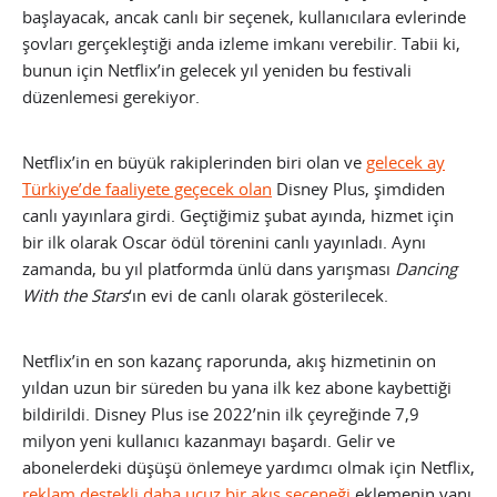
başlayacak, ancak canlı bir seçenek, kullanıcılara evlerinde
şovları gerçekleştiği anda izleme imkanı verebilir. Tabii ki,
bunun için Netflix’in gelecek yıl yeniden bu festivali
düzenlemesi gerekiyor.
Netflix’in en büyük rakiplerinden biri olan ve
gelecek ay
Türkiye’de faaliyete geçecek olan
Disney Plus, şimdiden
canlı yayınlara girdi. Geçtiğimiz şubat ayında, hizmet için
bir ilk olarak Oscar ödül törenini canlı yayınladı. Aynı
zamanda, bu yıl platformda ünlü dans yarışması
Dancing
With the Stars
‘ın evi de canlı olarak gösterilecek.
Netflix’in en son kazanç raporunda, akış hizmetinin on
yıldan uzun bir süreden bu yana ilk kez abone kaybettiği
bildirildi. Disney Plus ise 2022’nin ilk çeyreğinde 7,9
milyon yeni kullanıcı kazanmayı başardı. Gelir ve
abonelerdeki düşüşü önlemeye yardımcı olmak için Netflix,
reklam destekli daha ucuz bir akış seçeneği
eklemenin yanı