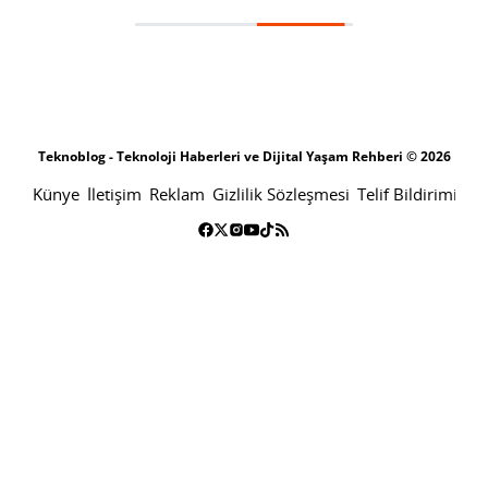
Twitter CEO’sundan “her türlü senaryoya hazırlıklıyız” açıklaması
SONRAKI HABER
TEKNOLOJI
ANA SAYFA
Twitter CEO’sundan “her türlü
senaryoya hazırlıklıyız” açıklaması
SABRI KÜSTÜR
14 MAYIS 2022 16:00
PAYLAŞ: