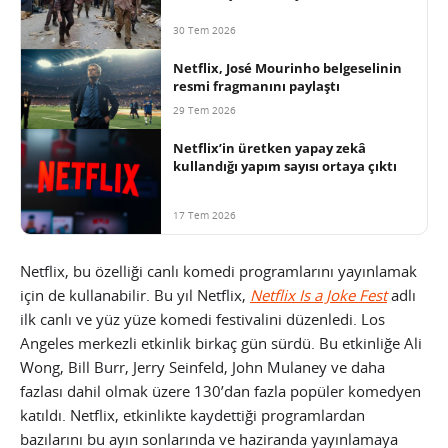
30 Tem 2026
Netflix, José Mourinho belgeselinin
resmi fragmanını paylaştı
29 Tem 2026
Netflix’in üretken yapay zekâ
kullandığı yapım sayısı ortaya çıktı
17 Tem 2026
Netflix, bu özelliği canlı komedi programlarını yayınlamak
için de kullanabilir. Bu yıl Netflix,
Netflix Is a Joke Fest
adlı
ilk canlı ve yüz yüze komedi festivalini düzenledi. Los
Angeles merkezli etkinlik birkaç gün sürdü. Bu etkinliğe Ali
Wong, Bill Burr, Jerry Seinfeld, John Mulaney ve daha
fazlası dahil olmak üzere 130’dan fazla popüler komedyen
katıldı. Netflix, etkinlikte kaydettiği programlardan
bazılarını bu ayın sonlarında ve haziranda yayınlamaya