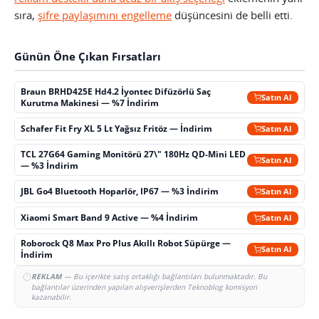
sıra,
şifre paylaşımını engelleme
düşüncesini de belli etti.
Günün Öne Çıkan Fırsatları
Braun BRHD425E Hd4.2 İyontec Difüzörlü Saç
Satın Al
Kurutma Makinesi — %7 İndirim
Schafer Fit Fry XL 5 Lt Yağsız Fritöz — İndirim
Satın Al
TCL 27G64 Gaming Monitörü 27\" 180Hz QD-Mini LED
Satın Al
— %3 İndirim
JBL Go4 Bluetooth Hoparlör, IP67 — %3 İndirim
Satın Al
Xiaomi Smart Band 9 Active — %4 İndirim
Satın Al
Roborock Q8 Max Pro Plus Akıllı Robot Süpürge —
Satın Al
İndirim
REKLAM
— Bu içerikte satış ortaklığı bağlantıları bulunmaktadır. Bu
bağlantılar üzerinden yapılan alışverişlerden Teknoblog komisyon
kazanabilir.