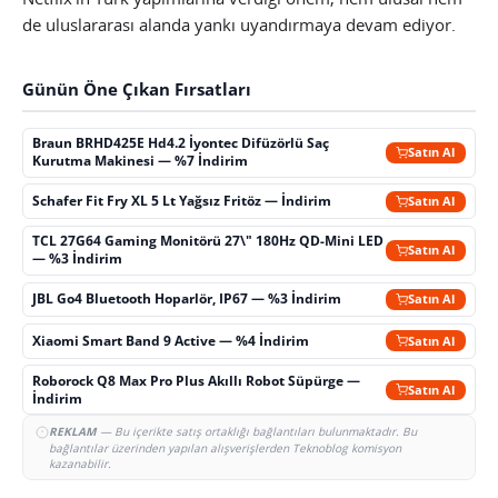
de uluslararası alanda yankı uyandırmaya devam ediyor.
Günün Öne Çıkan Fırsatları
Braun BRHD425E Hd4.2 İyontec Difüzörlü Saç
Satın Al
Kurutma Makinesi — %7 İndirim
Schafer Fit Fry XL 5 Lt Yağsız Fritöz — İndirim
Satın Al
TCL 27G64 Gaming Monitörü 27\" 180Hz QD-Mini LED
Satın Al
— %3 İndirim
JBL Go4 Bluetooth Hoparlör, IP67 — %3 İndirim
Satın Al
Xiaomi Smart Band 9 Active — %4 İndirim
Satın Al
Roborock Q8 Max Pro Plus Akıllı Robot Süpürge —
Satın Al
İndirim
REKLAM
— Bu içerikte satış ortaklığı bağlantıları bulunmaktadır. Bu
bağlantılar üzerinden yapılan alışverişlerden Teknoblog komisyon
kazanabilir.