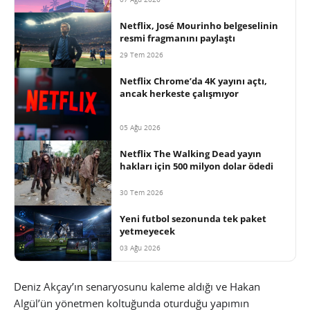
Netflix, José Mourinho belgeselinin
resmi fragmanını paylaştı
29 Tem 2026
Netflix Chrome’da 4K yayını açtı,
ancak herkeste çalışmıyor
05 Ağu 2026
Netflix The Walking Dead yayın
hakları için 500 milyon dolar ödedi
30 Tem 2026
Yeni futbol sezonunda tek paket
yetmeyecek
03 Ağu 2026
Deniz Akçay’ın senaryosunu kaleme aldığı ve Hakan
Algül’ün yönetmen koltuğunda oturduğu yapımın