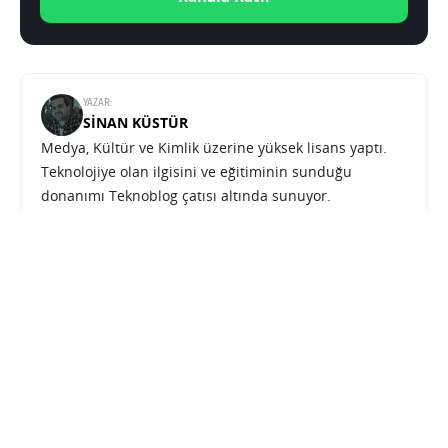
YAZAR:
SINAN KÜSTÜR
Medya, Kültür ve Kimlik üzerine yüksek lisans yaptı.
Teknolojiye olan ilgisini ve eğitiminin sunduğu
donanımı Teknoblog çatısı altında sunuyor.
iPhone 16 Pro ve Galaxy S25, A101 6 Mart 2025 ürünleri arasında
SONRAKI HABER
FIRSATLAR
ANA SAYFA
iPhone 16 Pro ve Galaxy S25, A101 6
Mart 2025 ürünleri arasında
SABRI KÜSTÜR
6 MART 2025 11:45
PAYLAŞ: