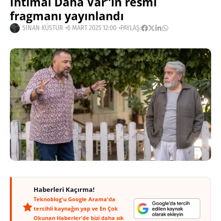
İhtimal Daha Var”ın resmi
fragmanı yayınlandı
SINAN KÜSTÜR
6 MART 2025 12:00
PAYLAŞ:
Haberleri Kaçırma!
Teknoblog'u Google Arama'da
tercihli kaynağın yap ve En Çok
Okunan Haberler'de bizi daha sık