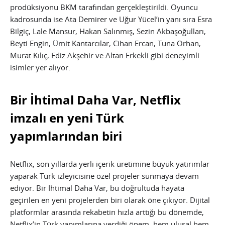
prodüksiyonu BKM tarafından gerçekleştirildi. Oyuncu
kadrosunda ise Ata Demirer ve Uğur Yücel’in yanı sıra Esra
Bilgiç, Lale Mansur, Hakan Salınmış, Sezin Akbaşoğulları,
Beyti Engin, Ümit Kantarcılar, Cihan Ercan, Tuna Orhan,
Murat Kılıç, Ediz Akşehir ve Altan Erkekli gibi deneyimli
isimler yer alıyor.
Bir İhtimal Daha Var, Netflix
imzalı en yeni Türk
yapımlarından biri
Netflix, son yıllarda yerli içerik üretimine büyük yatırımlar
yaparak Türk izleyicisine özel projeler sunmaya devam
ediyor. Bir İhtimal Daha Var, bu doğrultuda hayata
geçirilen en yeni projelerden biri olarak öne çıkıyor. Dijital
platformlar arasında rekabetin hızla arttığı bu dönemde,
Netflix’in Türk yapımlarına verdiği önem, hem ulusal hem