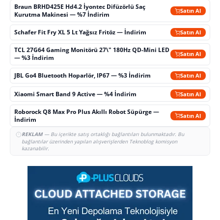
Braun BRHD425E Hd4.2 İyontec Difüzörlü Saç
Satın Al
Kurutma Makinesi — %7 İndirim
Schafer Fit Fry XL 5 Lt Yağsız Fritöz — İndirim
Satın Al
TCL 27G64 Gaming Monitörü 27\" 180Hz QD-Mini LED
Satın Al
— %3 İndirim
JBL Go4 Bluetooth Hoparlör, IP67 — %3 İndirim
Satın Al
Xiaomi Smart Band 9 Active — %4 İndirim
Satın Al
Roborock Q8 Max Pro Plus Akıllı Robot Süpürge —
Satın Al
İndirim
REKLAM
— Bu içerikte satış ortaklığı bağlantıları bulunmaktadır. Bu
bağlantılar üzerinden yapılan alışverişlerden Teknoblog komisyon
kazanabilir.