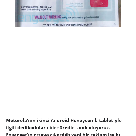
Motorola’nın ikinci Android Honeycomb tabletiyle
ilgili dedikodulara bir süredir tanık oluyoruz.
Engadget’ın ortaya çıkardığı yeni bir reklam ise bu