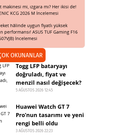
t makinesi mi, ızgara mı? Her ikisi de!
ENIC KCG 2026 M İncelemesi
eket hâlinde uygun fiyatlı yüksek
n performansı! ASUS TUF Gaming F16
607VJB) İncelemesi
ÇOK OKUNANLAR
Togg LFP bataryayı
doğruladı, fiyat ve
menzil nasıl değişecek?
5 AĞUSTOS 2026 12:45
Huawei Watch GT 7
Pro’nun tasarımı ve yeni
rengi belli oldu
3 AĞUSTOS 2026 22:23