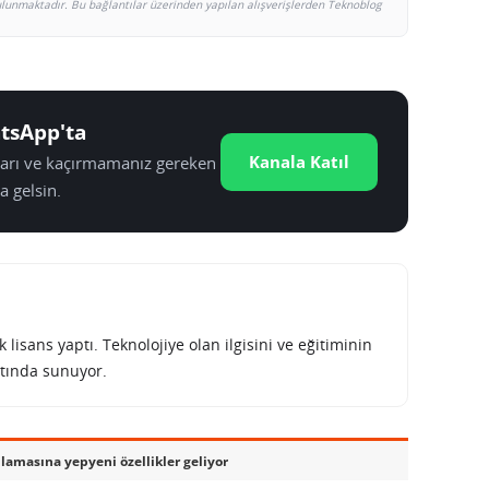
bulunmaktadır. Bu bağlantılar üzerinden yapılan alışverişlerden Teknoblog
tsApp'ta
Kanala Katıl
tları ve kaçırmamanız gereken
a gelsin.
lisans yaptı. Teknolojiye olan ilgisini ve eğitiminin
tında sunuyor.
lamasına yepyeni özellikler geliyor