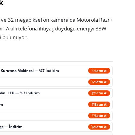
k
a ve 32 megapiksel ön kamera da Motorola Razr+
or. Akıllı telefona ihtiyaç duyduğu enerjiyi 33W
li bulunuyor.
ç Kurutma Makinesi — %7 İndirim
Satın Al
m
Satın Al
Mini LED — %3 İndirim
Satın Al
im
Satın Al
Satın Al
rge — İndirim
Satın Al