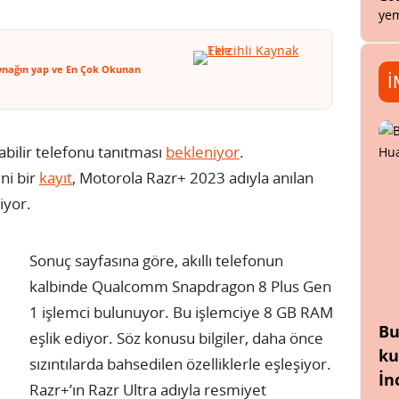
yem
ynağın yap ve En Çok Okunan
İ
abilir telefonu tanıtması
bekleniyor
.
ni bir
kayıt
, Motorola Razr+ 2023 adıyla anılan
iyor.
Sonuç sayfasına göre, akıllı telefonun
kalbinde Qualcomm Snapdragon 8 Plus Gen
1 işlemci bulunuyor. Bu işlemciye 8 GB RAM
Bu
eşlik ediyor. Söz konusu bilgiler, daha önce
ku
sızıntılarda bahsedilen özelliklerle eşleşiyor.
İn
Razr+’ın Razr Ultra adıyla resmiyet