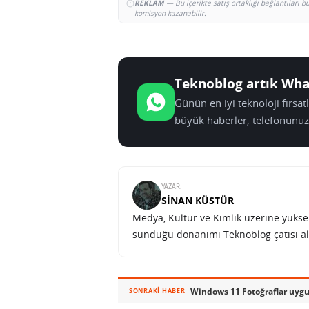
REKLAM
— Bu içerikte satış ortaklığı bağlantıları 
komisyon kazanabilir.
Teknoblog artık Wha
Günün en iyi teknoloji fırsa
büyük haberler, telefonunuz
YAZAR:
SINAN KÜSTÜR
Medya, Kültür ve Kimlik üzerine yüksek 
sunduğu donanımı Teknoblog çatısı al
Windows 11 Fotoğraflar uygu
SONRAKI HABER