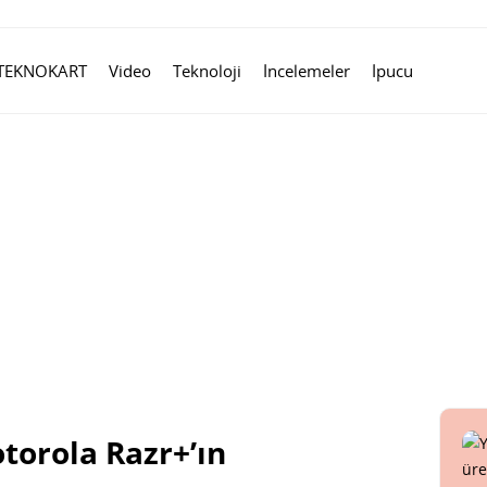
TEKNOKART
Video
Teknoloji
İncelemeler
İpucu
torola Razr+’ın