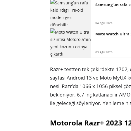
Samsung’un rafa ka
04 Ağu 2026
Moto Watch Ultra s
03 Ağu 2026
Razr+ testten tek çekirdekte 1702, 
sayfası Android 13 ve Moto MyUX kul
nesil Razr’da 1066 x 1056 piksel çö
bekleniyor. 6.7 inç katlanabilir AM
ile geleceği söyleniyor. Yenileme hız
Motorola Razr+ 2023 12