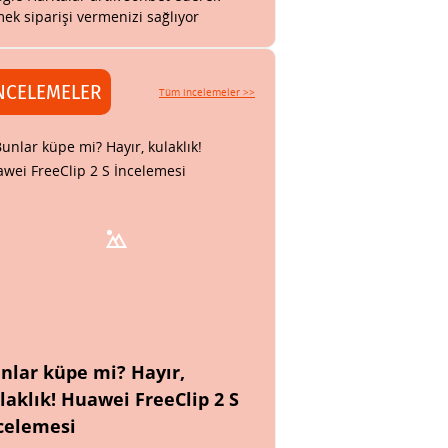
ek siparişi vermenizi sağlıyor
NCELEMELER
Tüm incelemeler >>
nlar küpe mi? Hayır,
laklık! Huawei FreeClip 2 S
celemesi