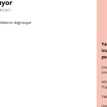
uyor
Ya
in
pe
Cha
sın
HON
TL’
Yap
Goo