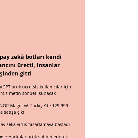
pay zekâ botları kendi
ancını üretti, insanlar
şinden gitti
tGPT artık ücretsiz kullanıcılar için
ırsız metin sohbeti sunacak
OR Magic V6 Türkiye’de 129.999
ye satışa çıktı
ay zekâ virüs tasarlamaya başladı
gle Haritalar artık sohbet ederek