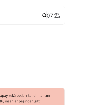
07
Ağu
2026