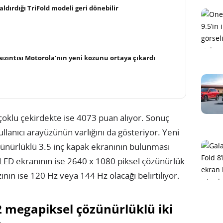
ldırdığı TriFold modeli geri dönebilir
ızıntısı Motorola’nın yeni kozunu ortaya çıkardı
çoklu çekirdekte ise 4073 puan alıyor. Sonuç
lanıcı arayüzünün varlığını da gösteriyor. Yeni
zünürlüklü 3.5 inç kapak ekranının bulunması
OLED ekranının ise 2640 x 1080 piksel çözünürlük
ının ise 120 Hz veya 144 Hz olacağı belirtiliyor.
 megapiksel çözünürlüklü iki