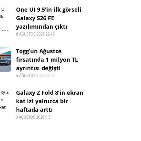
One UI 9.5’in ilk görseli
Galaxy S26 FE
yazılımından çıktı
6 AĞUSTOS 2026 22:46
Togg’un Ağustos
fırsatında 1 milyon TL
ayrıntısı değişti
4 AĞUSTOS 2026 22:05
Galaxy Z Fold 8’in ekran
kat izi yalnızca bir
haftada arttı
3 AĞUSTOS 2026 9:51