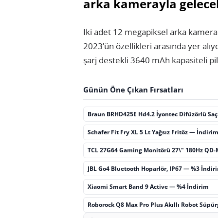
arka kamerayla gelece
İki adet 12 megapiksel arka kamer
2023’ün özellikleri arasında yer alıy
şarj destekli 3640 mAh kapasiteli pi
Günün Öne Çıkan Fırsatları
Braun BRHD425E Hd4.2 İyontec Difüzörlü Sa
Schafer Fit Fry XL 5 Lt Yağsız Fritöz — İndiri
TCL 27G64 Gaming Monitörü 27\" 180Hz QD-
JBL Go4 Bluetooth Hoparlör, IP67 — %3 İndir
Xiaomi Smart Band 9 Active — %4 İndirim
Roborock Q8 Max Pro Plus Akıllı Robot Süpü