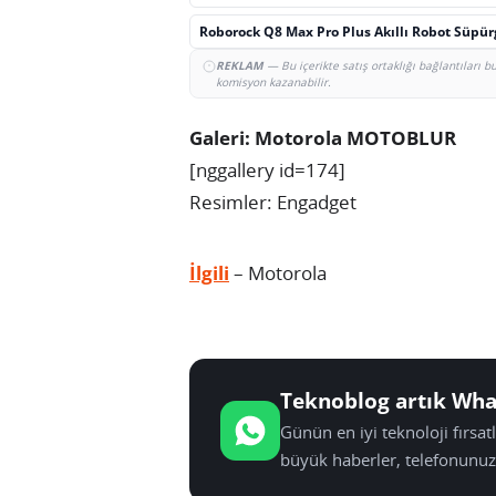
Roborock Q8 Max Pro Plus Akıllı Robot Süpü
REKLAM
— Bu içerikte satış ortaklığı bağlantıları 
komisyon kazanabilir.
Galeri: Motorola MOTOBLUR
[nggallery id=174]
Resimler: Engadget
İlgili
– Motorola
Teknoblog artık Wha
Günün en iyi teknoloji fırsa
büyük haberler, telefonunuz