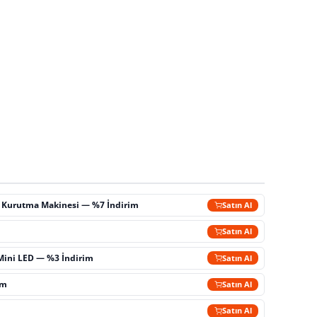
ç Kurutma Makinesi — %7 İndirim
Satın Al
m
Satın Al
Mini LED — %3 İndirim
Satın Al
im
Satın Al
Satın Al