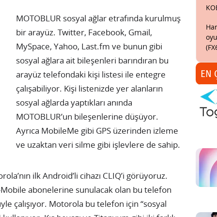
KO
MOTOBLUR sosyal ağlar etrafında kurulmuş
Har
bir arayüz. Twitter, Facebook, Gmail,
oyu
MySpace, Yahoo, Last.fm ve bunun gibi
(FX
sosyal ağlara ait bileşenleri barındıran bu
EN 
arayüz telefondaki kişi listesi ile entegre
çalışabiliyor. Kişi listenizde yer alanların
sosyal ağlarda yaptıkları anında
MOTOBLUR’un bileşenlerine düşüyor.
Ayrıca MobileMe gibi GPS üzerinden izleme
ve uzaktan veri silme gibi işlevlere de sahip.
ola’nın ilk Android’li cihazı CLIQ’i görüyoruz.
Mobile abonelerine sunulacak olan bu telefon
 çalışıyor. Motorola bu telefon için “sosyal