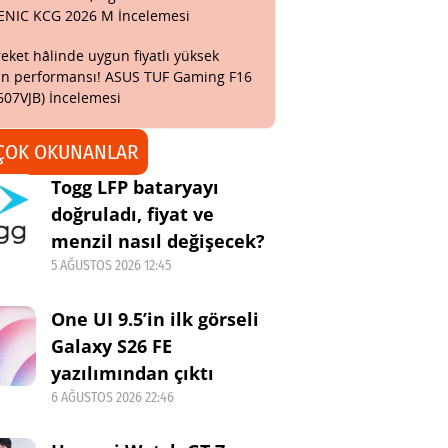
ENIC KCG 2026 M İncelemesi
eket hâlinde uygun fiyatlı yüksek
n performansı! ASUS TUF Gaming F16
607VJB) İncelemesi
ÇOK OKUNANLAR
Togg LFP bataryayı
doğruladı, fiyat ve
menzil nasıl değişecek?
5 AĞUSTOS 2026 12:45
One UI 9.5’in ilk görseli
Galaxy S26 FE
yazılımından çıktı
6 AĞUSTOS 2026 22:46