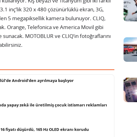
 kullanıyor. Kış beyazı ve Titanyum gibi iki farklı
3.1 inç’lik 320 x 480 çözünürlüklü ekran, 3G,
bilen 5 megapiksellik kamera bulunuyor. CLIQ,
ak. Orange, Telefonica ve America Movil gibi
ne sunacak. MOTOBLUR ve CLIQ’in fotoğraflarını
ilirsiniz.
ylül’de Android’den ayrılmaya başlıyor
da yapay zekâ ile üretilmiş çocuk istismarı reklamları
16 fiyatı düşürdü, 165 Hz OLED ekranı korudu