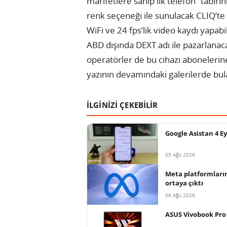
marifetlere sahip ilk telefon” tabirini
renk seçeneği ile sunulacak CLIQ’te 
WiFi ve 24 fps’lik video kaydı yapa
ABD dışında DEXT adı ile pazarlanac
operatörler de bu cihazı aboneleri
yazının devamındaki galerilerde bulab
İLGİNİZİ ÇEKEBİLİR
Google Asistan 4 E
05 Ağu 2026
Meta platformların
ortaya çıktı
06 Ağu 2026
ASUS Vivobook Pro 