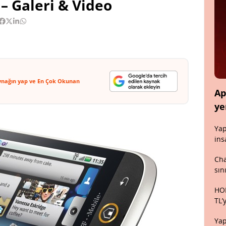
 Galeri & Video
ynağın yap ve En Çok Okunan
Ap
ye
Yap
ins
Cha
sın
HON
TL’
Yap