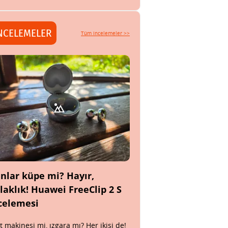
NCELEMELER
Tüm incelemeler >>
nlar küpe mi? Hayır,
laklık! Huawei FreeClip 2 S
celemesi
t makinesi mi, ızgara mı? Her ikisi de!