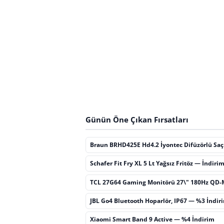
Günün Öne Çıkan Fırsatları
Braun BRHD425E Hd4.2 İyontec Difüzörlü Sa
Schafer Fit Fry XL 5 Lt Yağsız Fritöz — İndiri
TCL 27G64 Gaming Monitörü 27\" 180Hz QD-
JBL Go4 Bluetooth Hoparlör, IP67 — %3 İndir
Xiaomi Smart Band 9 Active — %4 İndirim