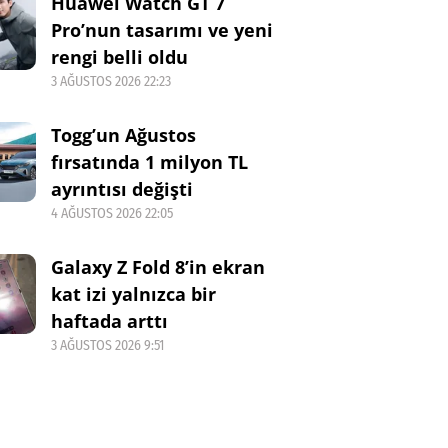
Huawei Watch GT 7
Pro’nun tasarımı ve yeni
rengi belli oldu
3 AĞUSTOS 2026 22:23
Togg’un Ağustos
fırsatında 1 milyon TL
ayrıntısı değişti
4 AĞUSTOS 2026 22:05
Galaxy Z Fold 8’in ekran
kat izi yalnızca bir
haftada arttı
3 AĞUSTOS 2026 9:51