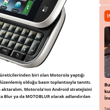
İ
reticilerinden biri olan Motorola yaptığı
üzenlemiş olduğu basın toplantısıyla tanıttı.
Bu
 aktaralım. Motorola’nın Android stratejisini
ku
ıda Blur ya da MOTOBLUR olarak adlandırılan
İn
Tos