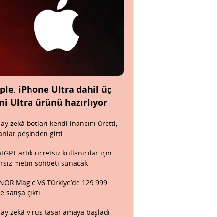
ple, iPhone Ultra dahil üç
ni Ultra ürünü hazırlıyor
ay zekâ botları kendi inancını üretti,
anlar peşinden gitti
tGPT artık ücretsiz kullanıcılar için
ırsız metin sohbeti sunacak
OR Magic V6 Türkiye’de 129.999
ye satışa çıktı
ay zekâ virüs tasarlamaya başladı