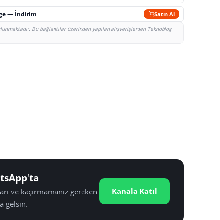
rge — İndirim
Satın Al
bulunmaktadır. Bu bağlantılar üzerinden yapılan alışverişlerden Teknoblog
tsApp'ta
Kanala Katıl
tları ve kaçırmamanız gereken
a gelsin.