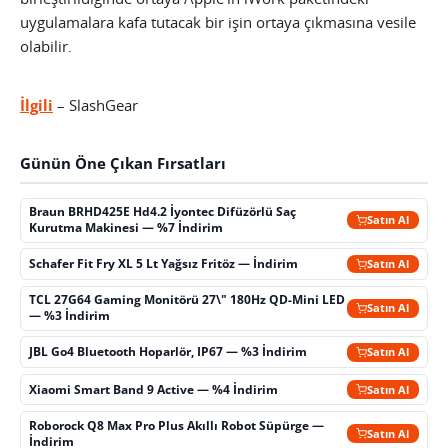
uygulamalara kafa tutacak bir işin ortaya çıkmasına vesile
olabilir.
İlgili
– SlashGear
Günün Öne Çıkan Fırsatları
Braun BRHD425E Hd4.2 İyontec Difüzörlü Saç
Satın Al
Kurutma Makinesi — %7 İndirim
Schafer Fit Fry XL 5 Lt Yağsız Fritöz — İndirim
Satın Al
TCL 27G64 Gaming Monitörü 27\" 180Hz QD-Mini LED
Satın Al
— %3 İndirim
JBL Go4 Bluetooth Hoparlör, IP67 — %3 İndirim
Satın Al
Xiaomi Smart Band 9 Active — %4 İndirim
Satın Al
Roborock Q8 Max Pro Plus Akıllı Robot Süpürge —
Satın Al
İndirim