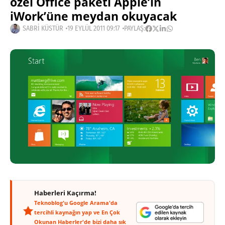
özel Office paketi Apple’ın
iWork’üne meydan okuyacak
SABRI KÜSTÜR
19 EYLÜL 2011 09:17
PAYLAŞ:
Haberleri Kaçırma!
Teknoblog'u Google Arama'da
tercihli kaynağın yap ve En Çok
Okunan Haberler'de bizi daha sık