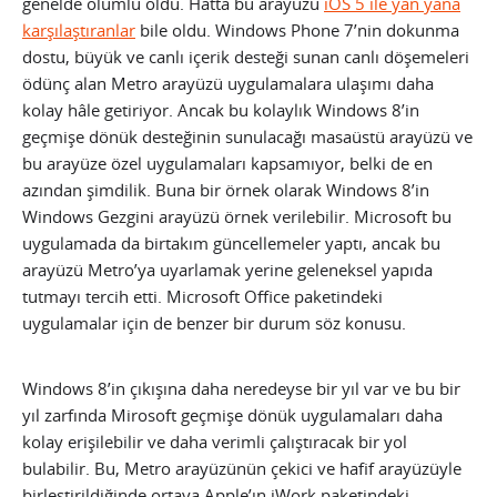
genelde olumlu oldu. Hatta bu arayüzü
iOS 5 ile yan yana
karşılaştıranlar
bile oldu. Windows Phone 7’nin dokunma
dostu, büyük ve canlı içerik desteği sunan canlı döşemeleri
ödünç alan Metro arayüzü uygulamalara ulaşımı daha
kolay hâle getiriyor.
Ancak bu kolaylık Windows 8’in
geçmişe dönük desteğinin sunulacağı masaüstü arayüzü ve
bu arayüze özel uygulamaları kapsamıyor, belki de en
azından şimdilik. Buna bir örnek olarak Windows 8’in
Windows Gezgini arayüzü örnek verilebilir. Microsoft bu
uygulamada da birtakım güncellemeler yaptı, ancak bu
arayüzü Metro’ya uyarlamak yerine geleneksel yapıda
tutmayı tercih etti. Microsoft Office paketindeki
uygulamalar için de benzer bir durum söz konusu.
Windows 8’in çıkışına daha neredeyse bir yıl var ve bu bir
yıl zarfında Mirosoft geçmişe dönük uygulamaları daha
kolay erişilebilir ve daha verimli çalıştıracak bir yol
bulabilir. Bu, Metro arayüzünün çekici ve hafif arayüzüyle
birleştirildiğinde ortaya Apple’ın iWork paketindeki