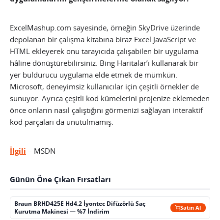
ExcelMashup.com sayesinde, örneğin SkyDrive üzerinde
depolanan bir çalışma kitabına biraz Excel JavaScript ve
HTML ekleyerek onu tarayıcıda çalışabilen bir uygulama
hâline dönüştürebilirsiniz. Bing Haritalar’ı kullanarak bir
yer buldurucu uygulama elde etmek de mümkün.
Microsoft, deneyimsiz kullanıcılar için çeşitli örnekler de
sunuyor. Ayrıca çeşitli kod kümelerini projenize eklemeden
önce onların nasıl çalıştığını görmenizi sağlayan interaktif
kod parçaları da unutulmamış.
İlgili
– MSDN
Günün Öne Çıkan Fırsatları
Braun BRHD425E Hd4.2 İyontec Difüzörlü Saç
Satın Al
Kurutma Makinesi — %7 İndirim