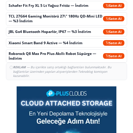
Schafer Fit Fry XL 5 Lt Yağsız Fritöz — İndirim
Satın Al
TCL 27G64 Gaming Monitörü 27\" 180Hz QD-Mini LED
Satın Al
— %3 İndirim
JBL Go4 Bluetooth Hoparlör, IP67 — %3 İndirim
Satın Al
Xiaomi Smart Band 9 Active — %4 İndirim
Satın Al
Roborock Q8 Max Pro Plus Akıllı Robot Süpürge —
Satın Al
İndirim
REKLAM
— Bu içerikte satış ortaklığı bağlantıları bulunmaktadır. Bu
bağlantılar üzerinden yapılan alışverişlerden Teknoblog komisyon
kazanabilir.