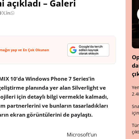
i açıkladı – Galeri
ynağın yap ve En Çok Okunan
Op
da
çı
 MIX 10’da Windows Phone 7 Series’in
liştirme planında yer alan Silverlight ve
Yen
2.4
jileri için detaylı bilgi vermekle kalmadı,
lım partnerlerini ve bunların tasarladıkları
Sna
içi
ın ekran görüntülerini de paylaştı.
Tür
çık
Microsoft’un