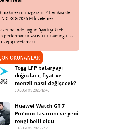
t makinesi mi, ızgara mı? Her ikisi de!
ENIC KCG 2026 M İncelemesi
eket hâlinde uygun fiyatlı yüksek
n performansı! ASUS TUF Gaming F16
607VJB) İncelemesi
ÇOK OKUNANLAR
Togg LFP bataryayı
doğruladı, fiyat ve
menzil nasıl değişecek?
5 AĞUSTOS 2026 12:45
Huawei Watch GT 7
Pro’nun tasarımı ve yeni
rengi belli oldu
3 AĞUSTOS 2026 22:23