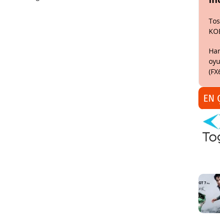
Tos
KO
Har
oyu
(FX
EN 