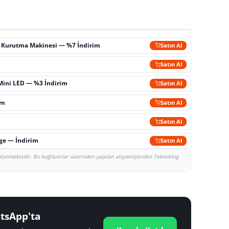
ç Kurutma Makinesi — %7 İndirim
Satın Al
m
Satın Al
Mini LED — %3 İndirim
Satın Al
im
Satın Al
Satın Al
rge — İndirim
Satın Al
bulunmaktadır. Bu bağlantılar üzerinden yapılan alışverişlerden Teknoblog
tsApp'ta