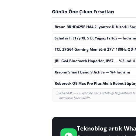
Günün Öne Çıkan Fırsatları
Braun BRHD425E Hd4.2 İyontec Difüzörlü Sa
Schafer Fit Fry XL 5 Lt Yağsız Fritöz — İndiri
TCL 27G64 Gaming Monitörü 27\" 180Hz QD-
JBL Go4 Bluetooth Hoparlör, IP67 — %3 İndir
Xiaomi Smart Band 9 Active — %4 İndirim
Roborock Q8 Max Pro Plus Akıllı Robot Süpü
REKLAM
— Bu içerikte satış ortaklığı bağlantıları 
komisyon kazanabilir.
Teknoblog artık Wha