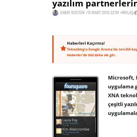
yazılım partnerlerin
SABRI KÜSTÜR
15 MART 2010 22:59
PAYLAŞ:
Haberleri Kaçırma!
Teknoblog'u Google Arama'da tercihli ka
Haberler'de bizi daha sık gör.
Microsoft,
uygulama ge
XNA teknolo
çeşitli yazı
uygulamalar