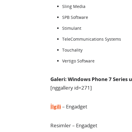
Sling Media
SPB Software
Stimulant
TeleCommunications Systems
Touchality
Vertigo Software
Galeri: Windows Phone 7 Series 
[nggallery id=271]
İlgili
– Engadget
Resimler – Engadget