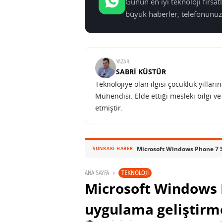
Günün en iyi teknoloji fırsa
büyük haberler, telefonunuz
YAZAR:
SABRI KÜSTÜR
Teknolojiye olan ilgisi çocukluk yılla
Mühendisi. Elde ettiği mesleki bilgi v
etmiştir.
Microsoft Windows Phone 7 Ser
SONRAKI HABER
TEKNOLOJI
ANA SAYFA
Microsoft Windows Ph
uygulama geliştirme