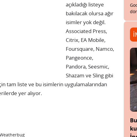
açıkladığı listeye
Goo
dön
bakılacak olursa ağır
isimler yok değil.
Associated Press,
İ
Citrix, EA Mobile,
Foursquare, Namco,
Pangeonce,
Pandora, Seesmic,
Shazam ve Sling gibi
çin tam liste ve bu isimlerin uygulamalarından
ilerde yer alıyor.
Bu
ku
 Weatherbug
İn