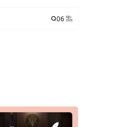
06
Ağu
2026