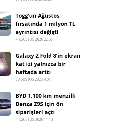
Togg’un Ağustos
fırsatında 1 milyon TL
ayrıntısı değişti
4 AĞUSTOS 2026 22:05
Galaxy Z Fold 8’in ekran
kat izi yalnızca bir
haftada arttı
3 AĞUSTOS 2026 9:51
BYD 1.100 km menzilli
Denza Z9S için ön
siparişleri açtı
4 AĞUSTOS 2026 14:40