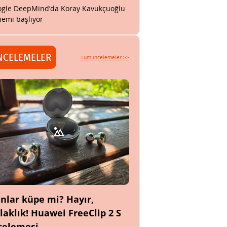
gle DeepMind’da Koray Kavukçuoğlu
emi başlıyor
NCELEMELER
Tüm incelemeler >>
nlar küpe mi? Hayır,
laklık! Huawei FreeClip 2 S
celemesi