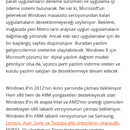
paralı uygulamların deneme sürümleri ve uygulama içi
ödeme sistemi bulunacak. Ne var ki, Microsoft’un
geleneksel Windows masaüstü versiyonundan kalan
uygulamaların desteklenmeyeceği söyleniyor. Beklenti,
mağazada yeni Metro tarzı arayüze uygun uygulamaların
dağıtılacağı yönünde.
Ancak eski tarz uygulamalar için de
bir başlangıç sayfası düşünülüyor. Buradan yazılım
geliştiricilerinin sitelerine ulaşılabilecek. Windows 8 için
Microsoft çözümü bir dijital yazılım dağıtım modeli
getiriliyor olsa da, üçüncü parti yazılım indirme siteleri ve
kutulu yazılım satışları da desteklenmeye devam edecek.
Windows 8’in 2012’nin ikinci yarısında çıkması bekleniyor.
Hem x86 hem de ARM yongasetleri destekleyecek olan
Windows 8’in ilk etapta Intel ve AMD’nin ürettiği işlemcileri
destekleyen x86 tabanlı versiyonunun çıkması bekleniyor.
Windows 8’in ARM tabanlı versiyonunun ise Samsung,
Lenovo, Acer, Sony ve Toshiba gibi üreticilerin çıkaracağı
,
NVIDIA, Qualcomm ve Texas Instruments üretimi