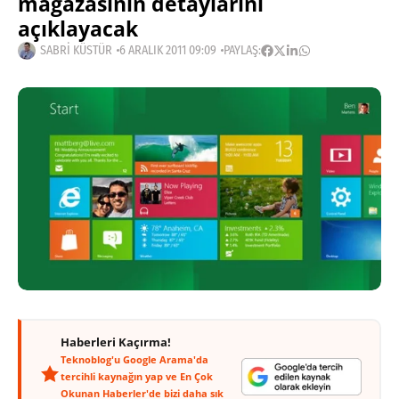
mağazasının detaylarını
açıklayacak
SABRI KÜSTÜR
6 ARALIK 2011 09:09
PAYLAŞ:
Haberleri Kaçırma!
Teknoblog'u Google Arama'da
tercihli kaynağın yap ve En Çok
Okunan Haberler'de bizi daha sık