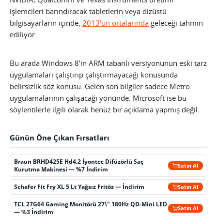
işlemcileri barındıracak tabletlerin veya dizüstü
bilgisayarların içinde,
2013’ün ortalarında
geleceği tahmin
ediliyor.
Bu arada Windows 8’in ARM tabanlı versiyonunun eski tarz
uygulamaları çalıştırıp çalıştırmayacağı konusunda
belirsizlik söz konusu. Gelen son bilgiler sadece Metro
uygulamalarının çalışacağı yönünde. Microsoft ise bu
söylentilerle ilgili olarak henüz bir açıklama yapmış değil.
Günün Öne Çıkan Fırsatları
Braun BRHD425E Hd4.2 İyontec Difüzörlü Saç
Satın Al
Kurutma Makinesi — %7 İndirim
Schafer Fit Fry XL 5 Lt Yağsız Fritöz — İndirim
Satın Al
TCL 27G64 Gaming Monitörü 27\" 180Hz QD-Mini LED
Satın Al
— %3 İndirim