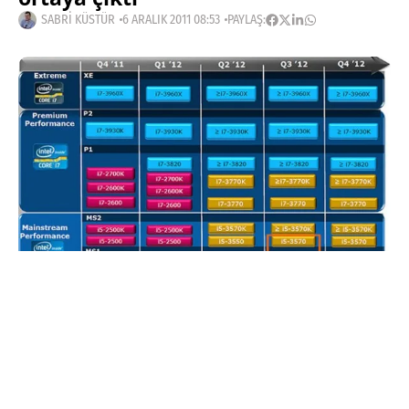
SABRI KÜSTÜR
6 ARALIK 2011 08:53
PAYLAŞ:
Haberleri Kaçırma!
Teknoblog'u Google Arama'da
tercihli kaynağın yap ve En Çok
Okunan Haberler'de bizi daha sık
gör.