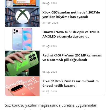
04 Ağu 2026
Xbox CEO’sundan net hedef: 2027’de
yeniden büyüme başlayacak
31 Tem 2026
Huawei Nova 16 SE dev pili ve 120 Hz
AMOLED ekranıyla duyuruldu
05 Ağu 2026
Redmi K100 Pro’nun 200 MP kamerası
ve 8.580 mAh pili doğrulandı
05 Ağu 2026
Pixel 11 Pro XL’nin tasarımı tanıtım
öncesi netlik kazandı
05 Ağu 2026
Söz konusu yazılım mağazasında ücretsiz uygulamalar,