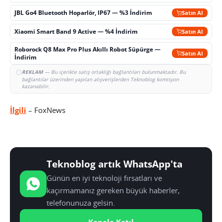
JBL Go4 Bluetooth Hoparlör, IP67 — %3 İndirim
Satın Al
Xiaomi Smart Band 9 Active — %4 İndirim
Satın Al
Roborock Q8 Max Pro Plus Akıllı Robot Süpürge —
Satın Al
İndirim
REKLAM
— Bu içerikte satış ortaklığı bağlantıları bulunmaktadır. Bu
bağlantılar üzerinden yapılan alışverişlerden Teknoblog komisyon
kazanabilir.
İlgili
– FoxNews
Teknoblog artık WhatsApp'ta
Günün en iyi teknoloji fırsatları ve
kaçırmamanız gereken büyük haberler,
telefonunuza gelsin.