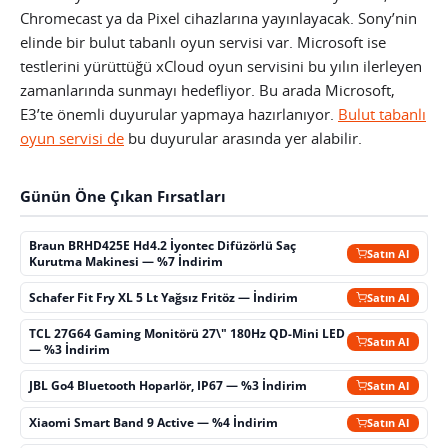
Chromecast ya da Pixel cihazlarına yayınlayacak. Sony’nin
elinde bir bulut tabanlı oyun servisi var. Microsoft ise
testlerini yürüttüğü xCloud oyun servisini bu yılın ilerleyen
zamanlarında sunmayı hedefliyor. Bu arada Microsoft,
E3’te önemli duyurular yapmaya hazırlanıyor.
Bulut tabanlı
oyun servisi de
bu duyurular arasında yer alabilir.
Günün Öne Çıkan Fırsatları
Braun BRHD425E Hd4.2 İyontec Difüzörlü Saç
Satın Al
Kurutma Makinesi — %7 İndirim
Schafer Fit Fry XL 5 Lt Yağsız Fritöz — İndirim
Satın Al
TCL 27G64 Gaming Monitörü 27\" 180Hz QD-Mini LED
Satın Al
— %3 İndirim
JBL Go4 Bluetooth Hoparlör, IP67 — %3 İndirim
Satın Al
Xiaomi Smart Band 9 Active — %4 İndirim
Satın Al