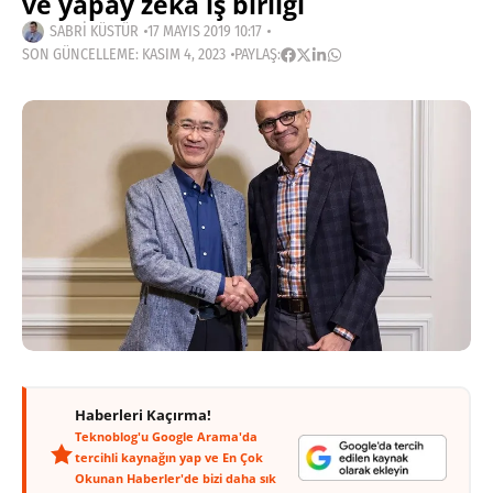
ve yapay zekâ iş birliği
SABRI KÜSTÜR
17 MAYIS 2019 10:17
SON GÜNCELLEME: KASIM 4, 2023
PAYLAŞ:
Haberleri Kaçırma!
Teknoblog'u Google Arama'da
tercihli kaynağın yap ve En Çok
Okunan Haberler'de bizi daha sık