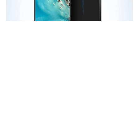
Haberleri Kaçırma!
Teknoblog'u Google Arama'da
tercihli kaynağın yap ve En Çok
Okunan Haberler'de bizi daha sık
gör.
Asus birkaç ay öncesinden başlayarak işaretlerini verdiği
yeni amiral gemisi Android telefonu ZenFone 6’yı tanıttı.
ZenFone 6, sahip olduğu motorlu akıllı kamera sistemiyle
diğer amiral gemisi telefonlardan ayrılıyor. Arkadaki
kameralar aynı zamanda selfie fotoğraflar için de
kullanılıyor. Ayrıca 5000 mAh kapasiteli pil ve güçlü teknik
özellikler Asus’un en yeni Android telefonunda mevcut.