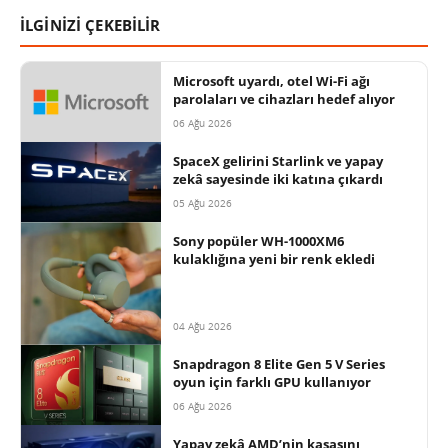
İLGİNİZİ ÇEKEBİLİR
Microsoft uyardı, otel Wi-Fi ağı
parolaları ve cihazları hedef alıyor
06 Ağu 2026
SpaceX gelirini Starlink ve yapay
zekâ sayesinde iki katına çıkardı
05 Ağu 2026
Sony popüler WH-1000XM6
kulaklığına yeni bir renk ekledi
04 Ağu 2026
Snapdragon 8 Elite Gen 5 V Series
oyun için farklı GPU kullanıyor
06 Ağu 2026
Yapay zekâ AMD’nin kasasını