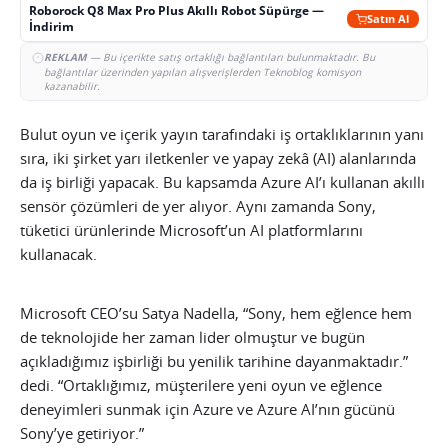
Roborock Q8 Max Pro Plus Akıllı Robot Süpürge —
Satın Al
İndirim
REKLAM
— Bu içerikte satış ortaklığı bağlantıları bulunmaktadır. Bu
bağlantılar üzerinden yapılan alışverişlerden Teknoblog komisyon
kazanabilir.
Bulut oyun ve içerik yayın tarafındaki iş ortaklıklarının yanı
sıra, iki şirket yarı iletkenler ve yapay zekâ (AI) alanlarında
da iş birliği yapacak. Bu kapsamda Azure AI’ı kullanan akıllı
sensör çözümleri de yer alıyor. Aynı zamanda Sony,
tüketici ürünlerinde Microsoft’un AI platformlarını
kullanacak.
Microsoft CEO’su Satya Nadella, “Sony, hem eğlence hem
de teknolojide her zaman lider olmuştur ve bugün
açıkladığımız işbirliği bu yenilik tarihine dayanmaktadır.”
dedi. “Ortaklığımız, müşterilere yeni oyun ve eğlence
deneyimleri sunmak için Azure ve Azure AI’nın gücünü
Sony’ye getiriyor.”