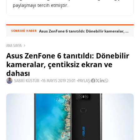
paylaşmayı tercih etmiştir.
Asus ZenFone 6 tanıtıldı: Dönebilir kameralar, çentiksiz ekran ve dahası
SONRAKI HABER
ANA SAYFA
Asus ZenFone 6 tanıtıldı: Dönebilir
kameralar, çentiksiz ekran ve
dahası
SABRI KÜSTÜR
16 MAYIS 2019 23:01
PAYLAŞ: