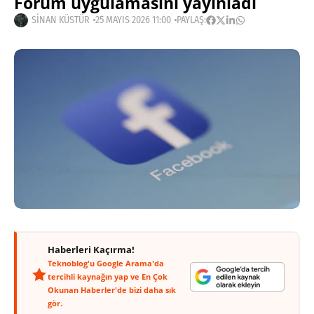
Forum uygulamasını yayınladı
SINAN KÜSTÜR
25 MAYIS 2026 11:00
PAYLAŞ:
Haberleri Kaçırma!
Teknoblog'u Google Arama'da
tercihli kaynağın yap ve En Çok
Okunan Haberler'de bizi daha sık
gör.