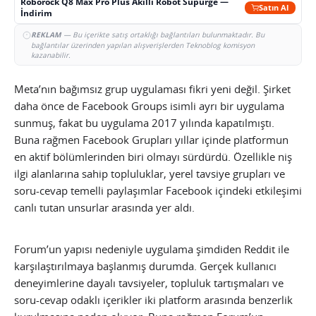
Roborock Q8 Max Pro Plus Akıllı Robot Süpürge —
Satın Al
İndirim
REKLAM
— Bu içerikte satış ortaklığı bağlantıları bulunmaktadır. Bu
bağlantılar üzerinden yapılan alışverişlerden Teknoblog komisyon
kazanabilir.
Meta’nın bağımsız grup uygulaması fikri yeni değil. Şirket
daha önce de Facebook Groups isimli ayrı bir uygulama
sunmuş, fakat bu uygulama 2017 yılında kapatılmıştı.
Buna rağmen Facebook Grupları yıllar içinde platformun
en aktif bölümlerinden biri olmayı sürdürdü. Özellikle niş
ilgi alanlarına sahip topluluklar, yerel tavsiye grupları ve
soru-cevap temelli paylaşımlar Facebook içindeki etkileşimi
canlı tutan unsurlar arasında yer aldı.
Forum’un yapısı nedeniyle uygulama şimdiden Reddit ile
karşılaştırılmaya başlanmış durumda. Gerçek kullanıcı
deneyimlerine dayalı tavsiyeler, topluluk tartışmaları ve
soru-cevap odaklı içerikler iki platform arasında benzerlik