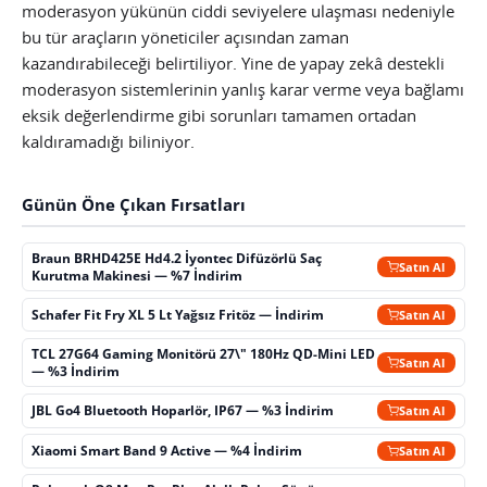
moderasyon yükünün ciddi seviyelere ulaşması nedeniyle
bu tür araçların yöneticiler açısından zaman
kazandırabileceği belirtiliyor. Yine de yapay zekâ destekli
moderasyon sistemlerinin yanlış karar verme veya bağlamı
eksik değerlendirme gibi sorunları tamamen ortadan
kaldıramadığı biliniyor.
Günün Öne Çıkan Fırsatları
Braun BRHD425E Hd4.2 İyontec Difüzörlü Saç
Satın Al
Kurutma Makinesi — %7 İndirim
Schafer Fit Fry XL 5 Lt Yağsız Fritöz — İndirim
Satın Al
TCL 27G64 Gaming Monitörü 27\" 180Hz QD-Mini LED
Satın Al
— %3 İndirim
JBL Go4 Bluetooth Hoparlör, IP67 — %3 İndirim
Satın Al
Xiaomi Smart Band 9 Active — %4 İndirim
Satın Al