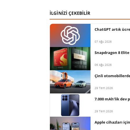
İLGİNİZİ ÇEKEBİLİR
ChatGPT artık ücret
07 Ağu 2026
Snapdragon 8 Elite 
06 Ağu 2026
Çinli otomobillerde
29 Tem 2026
7.000 mAh’lik dev p
29 Tem 2026
Apple cihazları içi