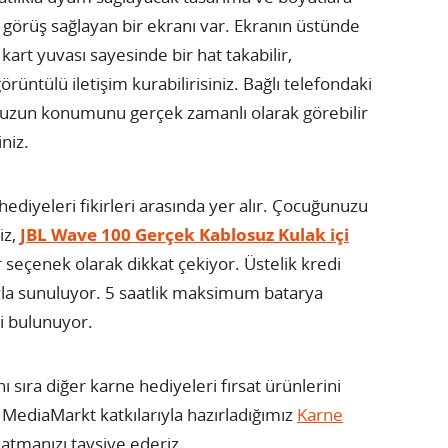
t görüş sağlayan bir ekranı var. Ekranın üstünde
art yuvası sayesinde bir hat takabilir,
rüntülü iletişim kurabilirisiniz. Bağlı telefondaki
zun konumunu gerçek zamanlı olarak görebilir
niz.
 hediyeleri fikirleri arasında yer alır. Çocuğunuzu
iz,
JBL Wave 100 Gerçek Kablosuz Kulak içi
ir seçenek olarak dikkat çekiyor. Üstelik kredi
atıyla sunuluyor. 5 saatlik maksimum batarya
ri bulunuyor.
nı sıra diğer karne hediyeleri fırsat ürünlerini
a MediaMarkt katkılarıyla hazırladığımız
Karne
tmanızı tavsiye ederiz.