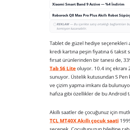
Xiaomi Smart Band 9 Active — %4 İndirim
Roborock Q8 Max Pro Plus Akıllı Robot Süpü
REKLAM
— Bu içerikte satış ortaklığı bağlantıları 
komisyon kazanabilir.
Tablet de güzel hediye seçenekleri 
kredi kartına peşin fiyatına 6 taksi
fırsat ürünlerinden bir tanesi de, 33
Tab S6 Lite
oluyor. 10.4 inç ekranı 2
sunuyor. Üstelik kutusundan S Pen 
ve çizim yapma imkanı da bulunuyor
hafıza gibi özellikler de bu Android
Akıllı saatler de çocuğunuz için mut
TCL MT40X Akıllı çocuk saati
1999 
seçenek. Çocuğunuzun bileğine raha