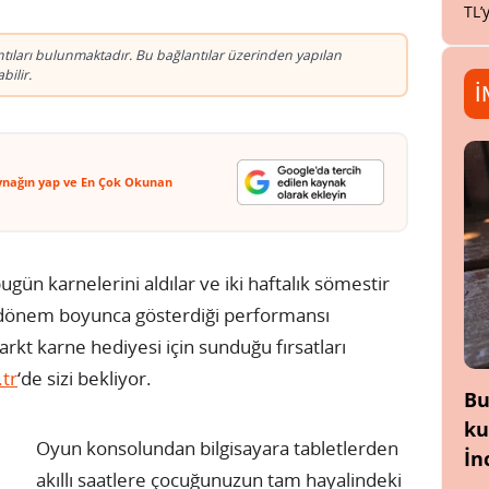
TL’
antıları bulunmaktadır. Bu bağlantılar üzerinden yapılan
ilir.
İ
ynağın yap ve En Çok Okunan
bugün karnelerini aldılar ve iki haftalık sömestir
ir dönem boyunca gösterdiği performansı
rkt karne hediyesi için sunduğu fırsatları
tr
‘de sizi bekliyor.
Bu
ku
Oyun konsolundan bilgisayara tabletlerden
İn
akıllı saatlere çocuğunuzun tam hayalindeki