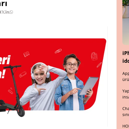
rı
iP
id
App
ürü
Yap
ins
Cha
sın
HON