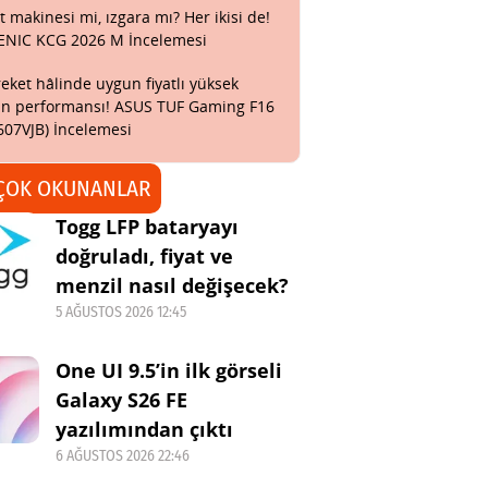
t makinesi mi, ızgara mı? Her ikisi de!
ENIC KCG 2026 M İncelemesi
eket hâlinde uygun fiyatlı yüksek
n performansı! ASUS TUF Gaming F16
607VJB) İncelemesi
ÇOK OKUNANLAR
Togg LFP bataryayı
doğruladı, fiyat ve
menzil nasıl değişecek?
5 AĞUSTOS 2026 12:45
One UI 9.5’in ilk görseli
Galaxy S26 FE
yazılımından çıktı
6 AĞUSTOS 2026 22:46