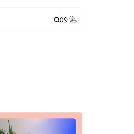
09
Ağu
2026