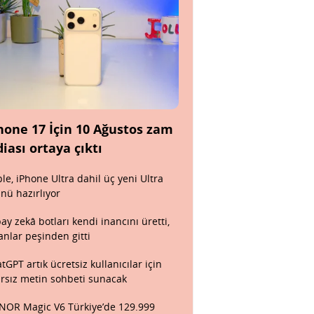
hone 17 İçin 10 Ağustos zam
diası ortaya çıktı
le, iPhone Ultra dahil üç yeni Ultra
nü hazırlıyor
ay zekâ botları kendi inancını üretti,
anlar peşinden gitti
tGPT artık ücretsiz kullanıcılar için
ırsız metin sohbeti sunacak
OR Magic V6 Türkiye’de 129.999