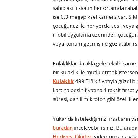
sahip akıllı saatin her ortamda raha
ise 0.3 megapiksel kamera var. SIM k
çocuğunuz ile her yerde sesli veya gö
mobil uygulama üzerinden çocuğunu
veya konum geçmişine göz atabilirsi
Kulaklıklar da akla gelecek ilk karne
bir kulaklık ile mutlu etmek istersen
Kulaklık
499 TL’lik fiyatıyla güzel b
kartına peşin fiyatına 4 taksit fırs
süresi, dahili mikrofon gibi özellikle
Yukarıda listelediğimiz fırsatların ya
buradan
inceleyebilirsiniz. Bu arad
Hediyesi Fikirleri
videomuza da göz a