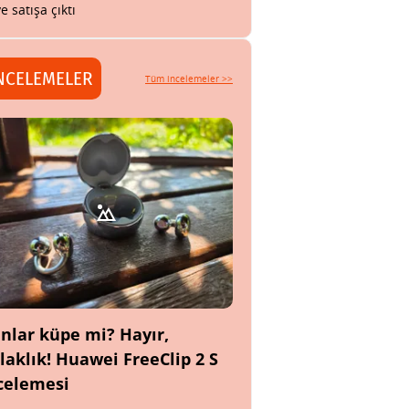
ye satışa çıktı
NCELEMELER
Tüm incelemeler >>
nlar küpe mi? Hayır,
laklık! Huawei FreeClip 2 S
celemesi