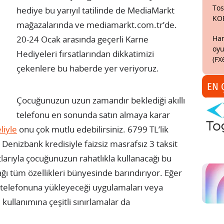
Tos
hediye bu yarıyıl tatilinde de MediaMarkt
KO
mağazalarında ve mediamarkt.com.tr’de.
Har
20-24 Ocak arasında geçerli Karne
oyu
Hediyeleri fırsatlarından dikkatimizi
(FX
çekenlere bu haberde yer veriyoruz.
EN 
Çocuğunuzun uzun zamandır beklediği akıllı
telefonu en sonunda satın almaya karar
iyle
onu çok mutlu edebilirsiniz. 6799 TL’lik
 Denizbank kredisiyle faizsiz masrafsız 3 taksit
larıyla çocuğunuzun rahatlıkla kullanacağı bu
ğı tüm özellikleri bünyesinde barındırıyor. Eğer
n telefonuna yükleyeceği uygulamaları veya
 kullanımına çeşitli sınırlamalar da