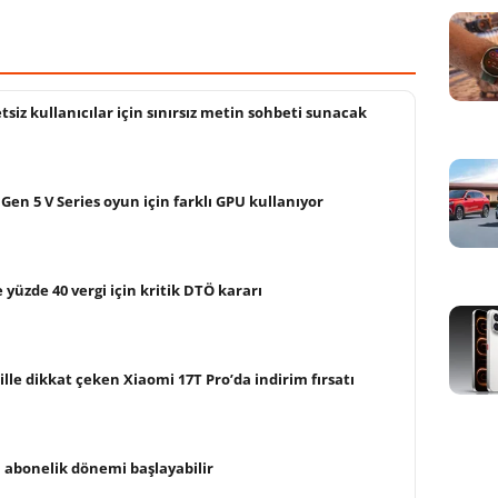
siz kullanıcılar için sınırsız metin sohbeti sunacak
Gen 5 V Series oyun için farklı GPU kullanıyor
 yüzde 40 vergi için kritik DTÖ kararı
ille dikkat çeken Xiaomi 17T Pro’da indirim fırsatı
n abonelik dönemi başlayabilir