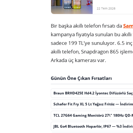
22 Tem 2026
Bir başka akıllı telefon fırsatı da
Sam
kampanya fiyatıyla sunulan bu akıllı
sadece 199 TL’ye sunuluyor. 6.5 in
akıllı telefon, Snapdragon 865 işle
Arkada üç kamerası var.
Günün Öne Çıkan Fırsatları
Braun BRHD425E Hd4.2 İyontec Difüzörlü Sa
Schafer Fit Fry XL 5 Lt Yağsız Fritöz — İndiri
TCL 27G64 Gaming Monitörü 27\" 180Hz QD-
JBL Go4 Bluetooth Hoparlör, IP67 — %3 İndir