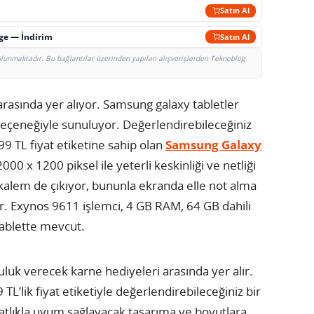
Satın Al
rge — İndirim
Satın Al
bulunmaktadır. Bu bağlantılar üzerinden yapılan alışverişlerden Teknoblog
arasında yer alıyor. Samsung galaxy tabletler
t seçeneğiyle sunuluyor. Değerlendirebileceğiniz
99 TL fiyat etiketine sahip olan
Samsung Galaxy
000 x 1200 piksel ile yeterli keskinliği ve netliği
kalem de çıkıyor, bununla ekranda elle not alma
. Exynos 9611 işlemci, 4 GB RAM, 64 GB dahili
 tablette mevcut.
luluk verecek karne hediyeleri arasında yer alır.
TL’lik fiyat etiketiyle değerlendirebileceğiniz bir
tlıkla uyum sağlayacak tasarıma ve boyutlara