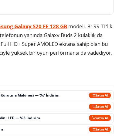
sung Galaxy S20 FE 128 GB
modeli. 8199 TL’lik
 telefonun yanında Galaxy Buds 2 kulaklık da
ç Full HD+ Super AMOLED ekrana sahip olan bu
mciyle yüksek bir oyun performansı da vadediyor.
ç Kurutma Makinesi — %7 İndirim
Satın Al
m
Satın Al
Mini LED — %3 İndirim
Satın Al
im
Satın Al