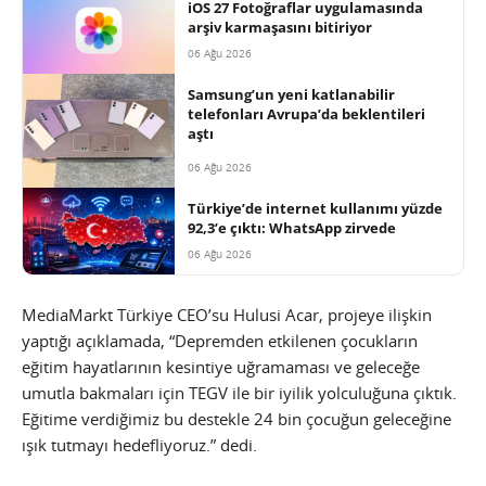
iOS 27 Fotoğraflar uygulamasında
arşiv karmaşasını bitiriyor
06 Ağu 2026
Samsung’un yeni katlanabilir
telefonları Avrupa’da beklentileri
aştı
06 Ağu 2026
Türkiye’de internet kullanımı yüzde
92,3’e çıktı: WhatsApp zirvede
06 Ağu 2026
MediaMarkt Türkiye CEO’su Hulusi Acar, projeye ilişkin
yaptığı açıklamada, “Depremden etkilenen çocukların
eğitim hayatlarının kesintiye uğramaması ve geleceğe
umutla bakmaları için TEGV ile bir iyilik yolculuğuna çıktık.
Eğitime verdiğimiz bu destekle 24 bin çocuğun geleceğine
ışık tutmayı hedefliyoruz.” dedi.