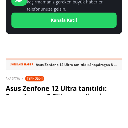
kaçırmamanız gereken büyük haberler,
telefonunuza gelsin.
Kanala Katıl
Asus Zenfone 12 Ultra tanıtıldı: Snapdragon 8 Elite ve gelişmiş kamera özellikleriyle geliyor
SONRAKI HABER
TEKNOLOJI
ANA SAYFA
Asus Zenfone 12 Ultra tanıtıldı:
Snapdragon 8 Elite ve gelişmiş
kamera özellikleriyle geliyor
SINAN KÜSTÜR
6 ŞUBAT 2025 10:00
PAYLAŞ: