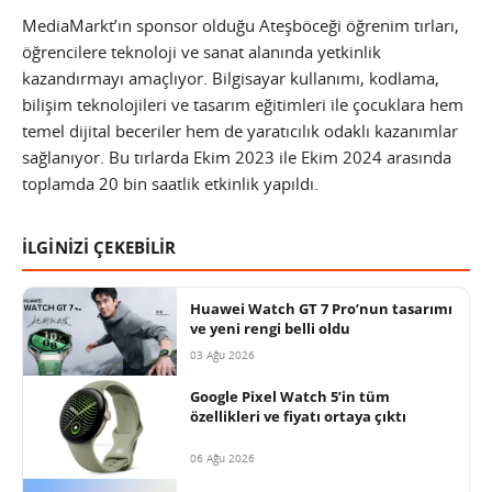
MediaMarkt’ın sponsor olduğu Ateşböceği öğrenim tırları,
öğrencilere teknoloji ve sanat alanında yetkinlik
kazandırmayı amaçlıyor. Bilgisayar kullanımı, kodlama,
bilişim teknolojileri ve tasarım eğitimleri ile çocuklara hem
temel dijital beceriler hem de yaratıcılık odaklı kazanımlar
sağlanıyor. Bu tırlarda Ekim 2023 ile Ekim 2024 arasında
toplamda 20 bin saatlik etkinlik yapıldı.
İLGİNİZİ ÇEKEBİLİR
Huawei Watch GT 7 Pro’nun tasarımı
ve yeni rengi belli oldu
03 Ağu 2026
Google Pixel Watch 5’in tüm
özellikleri ve fiyatı ortaya çıktı
06 Ağu 2026