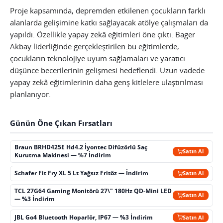
Proje kapsamında, depremden etkilenen çocukların farklı
alanlarda gelişimine katkı sağlayacak atölye çalışmaları da
yapıldı. Özellikle yapay zekâ eğitimleri öne çıktı. Bager
Akbay liderliğinde gerçekleştirilen bu eğitimlerde,
çocukların teknolojiye uyum sağlamaları ve yaratıcı
düşünce becerilerinin gelişmesi hedeflendi. Uzun vadede
yapay zekâ eğitimlerinin daha genş kitlelere ulaştırılması
planlanıyor.
Günün Öne Çıkan Fırsatları
Braun BRHD425E Hd4.2 İyontec Difüzörlü Saç
Satın Al
Kurutma Makinesi — %7 İndirim
Schafer Fit Fry XL 5 Lt Yağsız Fritöz — İndirim
Satın Al
TCL 27G64 Gaming Monitörü 27\" 180Hz QD-Mini LED
Satın Al
— %3 İndirim
JBL Go4 Bluetooth Hoparlör, IP67 — %3 İndirim
Satın Al