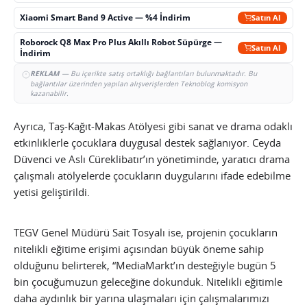
Xiaomi Smart Band 9 Active — %4 İndirim
Satın Al
Roborock Q8 Max Pro Plus Akıllı Robot Süpürge —
Satın Al
İndirim
REKLAM
— Bu içerikte satış ortaklığı bağlantıları bulunmaktadır. Bu
bağlantılar üzerinden yapılan alışverişlerden Teknoblog komisyon
kazanabilir.
Ayrıca, Taş-Kağıt-Makas Atölyesi gibi sanat ve drama odaklı
etkinliklerle çocuklara duygusal destek sağlanıyor. Ceyda
Düvenci ve Aslı Cüreklibatır’ın yönetiminde, yaratıcı drama
çalışmalı atölyelerde çocukların duygularını ifade edebilme
yetisi geliştirildi.
TEGV Genel Müdürü Sait Tosyalı ise, projenin çocukların
nitelikli eğitime erişimi açısından büyük öneme sahip
olduğunu belirterek, “MediaMarkt’ın desteğiyle bugün 5
bin çocuğumuzun geleceğine dokunduk. Nitelikli eğitimle
daha aydınlık bir yarına ulaşmaları için çalışmalarımızı