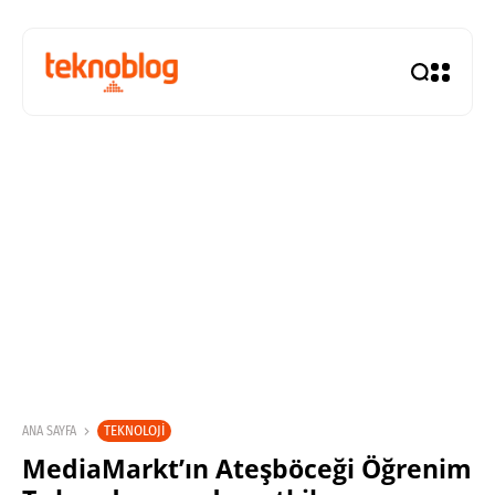
TEKNOLOJI
ANA SAYFA
MediaMarkt’ın Ateşböceği Öğrenim