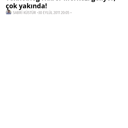
çok yakında!
SABRI KÜSTÜR
30 EYLÜL 2011 20:05
SON GÜNCELLEME: ŞUBAT 28, 2018
PAYLAŞ:
Haberleri Kaçırma!
Teknoblog'u Google Arama'da
tercihli kaynağın yap ve En Çok