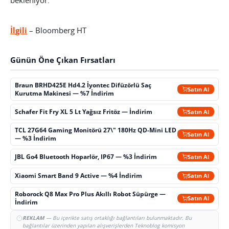
bekleniyor.
İlgili
– Bloomberg HT
Günün Öne Çıkan Fırsatları
Braun BRHD425E Hd4.2 İyontec Difüzörlü Saç
Satın Al
Kurutma Makinesi — %7 İndirim
Schafer Fit Fry XL 5 Lt Yağsız Fritöz — İndirim
Satın Al
TCL 27G64 Gaming Monitörü 27\" 180Hz QD-Mini LED
Satın Al
— %3 İndirim
JBL Go4 Bluetooth Hoparlör, IP67 — %3 İndirim
Satın Al
Xiaomi Smart Band 9 Active — %4 İndirim
Satın Al
Roborock Q8 Max Pro Plus Akıllı Robot Süpürge —
Satın Al
İndirim
REKLAM
— Bu içerikte satış ortaklığı bağlantıları bulunmaktadır. Bu
bağlantılar üzerinden yapılan alışverişlerden Teknoblog komisyon