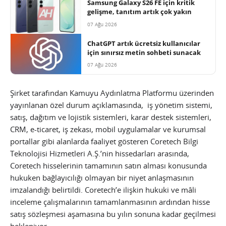
Samsung Galaxy S26 FE için kritik
gelişme, tanıtım artık çok yakın
07 Ağu 2026
ChatGPT artık ücretsiz kullanıcılar
için sınırsız metin sohbeti sunacak
07 Ağu 2026
Şirket tarafından Kamuyu Aydınlatma Platformu üzerinden
yayınlanan özel durum açıklamasında, iş yönetim sistemi,
satış, dağıtım ve lojistik sistemleri, karar destek sistemleri,
CRM, e-ticaret, iş zekası, mobil uygulamalar ve kurumsal
portallar gibi alanlarda faaliyet gösteren Coretech Bilgi
Teknolojisi Hizmetleri A.Ş.’nin hissedarları arasında,
Coretech hisselerinin tamamının satın alması konusunda
hukuken bağlayıcılığı olmayan bir niyet anlaşmasının
imzalandığı belirtildi.
Coretech’e ilişkin hukuki ve mâli
inceleme çalışmalarının tamamlanmasının ardından hisse
satış sözleşmesi aşamasına bu yılın sonuna kadar geçilmesi