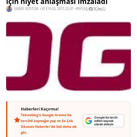
için niyet anlaşması imzaladı
SABRI KÜSTÜR
30 EYLÜL 2011 22:01
PAYLAŞ:
Haberleri Kaçırma!
Teknoblog'u Google Arama'da
tercihli kaynağın yap ve En Çok
Okunan Haberler'de bizi daha sık
gör.