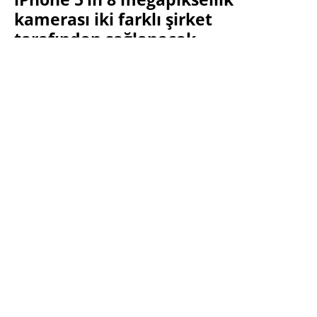
kamerası iki farklı şirket
tarafından sağlanacak
SABRI KÜSTÜR
6 EYLÜL 2011 12:53
SON GÜNCELLEME: OCAK 15, 2014
PAYLAŞ:
Haberleri Kaçırma!
Teknoblog'u Google Arama'da