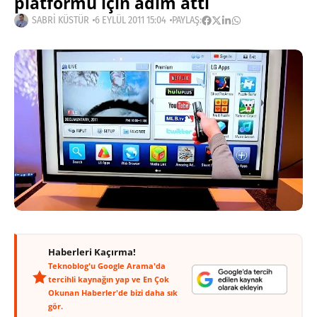
platformu için adım attı
SABRI KÜSTÜR
6 EYLÜL 2011 15:04
PAYLAŞ:
Haberleri Kaçırma!
Teknoblog'u Google Arama'da
tercihli kaynağın yap ve En Çok
Okunan Haberler'de bizi daha sık
gör.