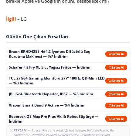
birlikle Apple ve Google’ın önünü kesebilecek mi?
İlgili
– LG
Günün Öne Çıkan Fırsatları
Braun BRHD425E Hd4.2 İyontec Difüzörlü Saç
Satın Al
Kurutma Makinesi — %7 İndirim
Schafer Fit Fry XL 5 Lt Yağsız Fritöz — İndirim
Satın Al
TCL 27G64 Gaming Monitörü 27\" 180Hz QD-Mini LED
Satın Al
— %3 İndirim
JBL Go4 Bluetooth Hoparlör, IP67 — %3 İndirim
Satın Al
Xiaomi Smart Band 9 Active — %4 İndirim
Satın Al
Roborock Q8 Max Pro Plus Akıllı Robot Süpürge —
Satın Al
İndirim
REKLAM
— Bu içerikte satış ortaklığı bağlantıları bulunmaktadır. Bu
bağlantılar üzerinden yapılan alışverişlerden Teknoblog komisyon