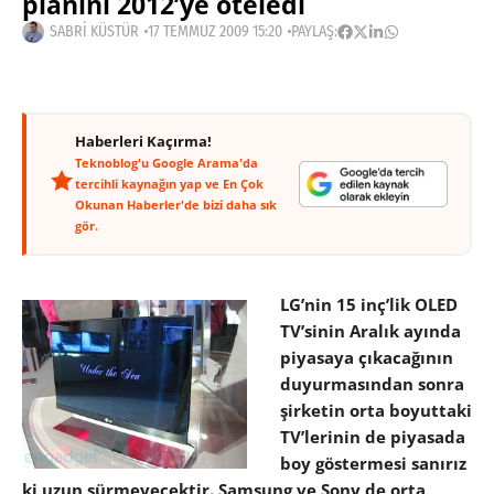
planını 2012’ye öteledi
SABRI KÜSTÜR
17 TEMMUZ 2009 15:20
PAYLAŞ:
Haberleri Kaçırma!
Teknoblog'u Google Arama'da
tercihli kaynağın yap ve En Çok
Okunan Haberler'de bizi daha sık
gör.
LG’nin 15 inç’lik OLED
TV’sinin Aralık ayında
piyasaya çıkacağının
duyurmasından sonra
şirketin orta boyuttaki
TV’lerinin de piyasada
boy göstermesi sanırız
ki uzun sürmeyecektir. Samsung ve Sony de orta