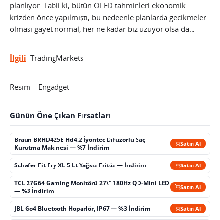
planlıyor. Tabii ki, bütün OLED tahminleri ekonomik
krizden önce yapılmıştı, bu nedeenle planlarda gecikmeler
olması gayet normal, her ne kadar biz üzüyor olsa da…
İlgili
-TradingMarkets
Resim – Engadget
Günün Öne Çıkan Fırsatları
Braun BRHD425E Hd4.2 İyontec Difüzörlü Saç
Satın Al
Kurutma Makinesi — %7 İndirim
Schafer Fit Fry XL 5 Lt Yağsız Fritöz — İndirim
Satın Al
TCL 27G64 Gaming Monitörü 27\" 180Hz QD-Mini LED
Satın Al
— %3 İndirim
JBL Go4 Bluetooth Hoparlör, IP67 — %3 İndirim
Satın Al