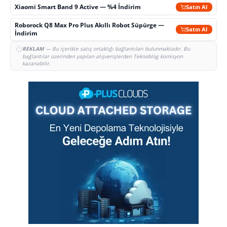
Xiaomi Smart Band 9 Active — %4 İndirim
Satın Al
Roborock Q8 Max Pro Plus Akıllı Robot Süpürge —
Satın Al
İndirim
REKLAM
— Bu içerikte satış ortaklığı bağlantıları bulunmaktadır. Bu
bağlantılar üzerinden yapılan alışverişlerden Teknoblog komisyon
kazanabilir.