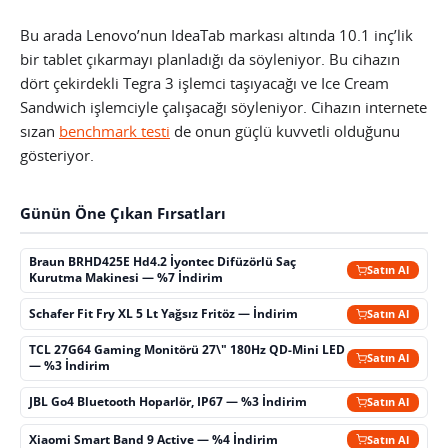
Bu arada Lenovo’nun IdeaTab markası altında 10.1 inç’lik
bir tablet çıkarmayı planladığı da söyleniyor. Bu cihazın
dört çekirdekli Tegra 3 işlemci taşıyacağı ve Ice Cream
Sandwich işlemciyle çalışacağı söyleniyor. Cihazın internete
sızan
benchmark testi
de onun güçlü kuvvetli olduğunu
gösteriyor.
Günün Öne Çıkan Fırsatları
Braun BRHD425E Hd4.2 İyontec Difüzörlü Saç
Satın Al
Kurutma Makinesi — %7 İndirim
Schafer Fit Fry XL 5 Lt Yağsız Fritöz — İndirim
Satın Al
TCL 27G64 Gaming Monitörü 27\" 180Hz QD-Mini LED
Satın Al
— %3 İndirim
JBL Go4 Bluetooth Hoparlör, IP67 — %3 İndirim
Satın Al
Xiaomi Smart Band 9 Active — %4 İndirim
Satın Al