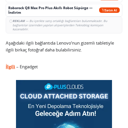
Roborock Q8 Max Pro Plus Akıllı Robot Süpürge —
Satın Al
İndirim
REKLAM
— Bu içerikte satış ortaklığı bağlantıları bulunmaktadır. Bu
bağlantılar üzerinden yapılan alışverişlerden Teknoblog komisyon
kazanabilir.
Aşağıdaki ilgili bağlantıda Lenovo’nun gizemli tabletiyle
ilgili birkaç fotoğraf daha bulabilirsiniz.
İlgili
– Engadget