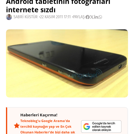
Android tabletinin fotoğrafları
internete sızdı
SABRI KÜSTÜR
22 KASIM 2011 17:11
PAYLAŞ:
Haberleri Kaçırma!
Teknoblog'u Google Arama'da
tercihli kaynağın yap ve En Çok
Okunan Haberler'de bizi daha sık