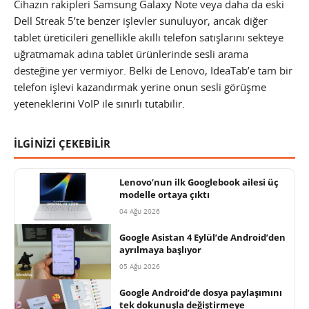
Cihazın rakipleri Samsung Galaxy Note veya daha da eski
Dell Streak 5’te benzer işlevler sunuluyor, ancak diğer
tablet üreticileri genellikle akıllı telefon satışlarını sekteye
uğratmamak adına tablet ürünlerinde sesli arama
desteğine yer vermiyor. Belki de Lenovo, IdeaTab’e tam bir
telefon işlevi kazandırmak yerine onun sesli görüşme
yeteneklerini VoIP ile sınırlı tutabilir.
İLGİNİZİ ÇEKEBİLİR
Lenovo’nun ilk Googlebook ailesi üç
modelle ortaya çıktı
04 Ağu 2026
Google Asistan 4 Eylül’de Android’den
ayrılmaya başlıyor
05 Ağu 2026
Google Android’de dosya paylaşımını
tek dokunuşla değiştirmeye