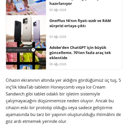
hazırlanıyor
03 Ağu 2026
OnePlus 16’nın fiyatı sızdı ve RAM
sürprizi ortaya çıktı
03 Ağu 2026
Adobe’den ChatGPT için büyük
güncelleme, 70’ten fazla araç tek
eklentide
06 Ağu 2026
Cihazın ekranının altında yer aldığını gördüğümüz üç tuş, 5
inç’lik IdeaTab tabletin Honeycomb veya Ice Cream
Sandwich gibi tablet odaklı bir işletim sistemiyle
çalışmayacağını düşünmemize neden oluyor. Ancak bu
cihazın eski bir prototip olduğu veya sadece geliştirme
aşamasında bu tarz bir yapının oluşturulduğu ihtimâlini de
göz ardı etmemek yerinde olur.